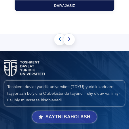
DARAJASIZ
‹
›
Toshkent davlat yuridik universiteti (TDYU) yuridik kadrlarni
tayyorlash bo‘yicha O‘zbekistonda tayanch oliy o‘quv va ilmiy-
uslubiy muassasa hisoblanadi.
SAYTNI BAHOLASH