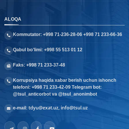
ALOQA
Kommutator: +998 71-236-28-06 +998 71 233-66-36
Qabul bo‘limi: +998 55 513 01 12
Faks: +998 71 233-37-48
Korrupsiya haqida xabar berish uchun ishonch
telefoni: +998 71 233-42-09 Telegram bot:
@tsul_anticorbot va @tsul_anonimbot
tdyu@exat.uz, info@tsul.uz
e-mail: