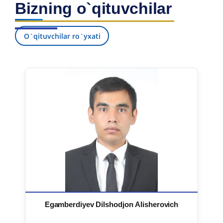
Bizning o`qituvchilar
7. Call-center (4)
8. Bakalavriat kvotasi (3)
9. Magistratura kvotasi (4)
✉️ Adminga yozish
O`qituvchilar ro`yxati
Egamberdiyev Dilshodjon Alisherovich