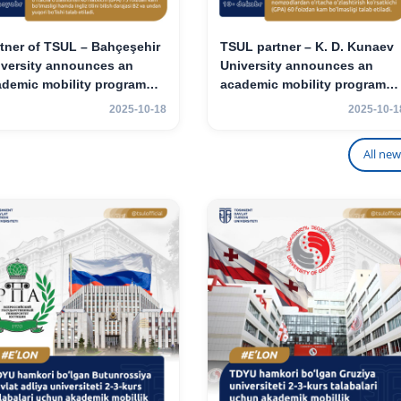
tner of TSUL – Bahçeşehir
TSUL partner – K. D. Kunaev
iversity announces an
University announces an
ademic mobility program
academic mobility program
 2nd- and 3rd-year
for 2nd–3rd year students
2025-10-18
2025-10-1
udents
All new