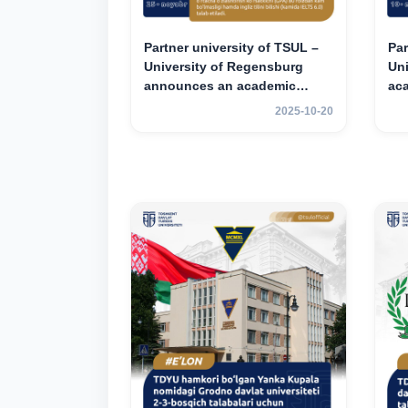
Partner university of TSUL –
Par
University of Regensburg
Un
announces an academic
ac
mobility program for 2nd–3rd
for
2025-10-20
year students of TSUL
st