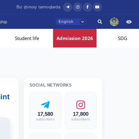
Biz ijtimoiy tarmoqlarda:
ship
English
Student life
Admission 2026
SDG
SOCIAL NETWORKS
int
17,580
17,800
subscribers
subscribers