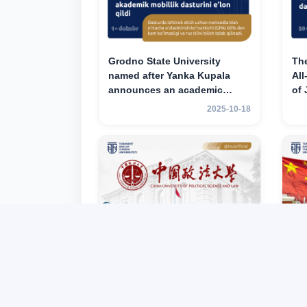
Grodno State University
Th
named after Yanka Kupala
All
announces an academic
of
mobility program for 2nd–3rd
ac
2025-10-18
year students of Tashkent
for
State University of Law
Tas
La