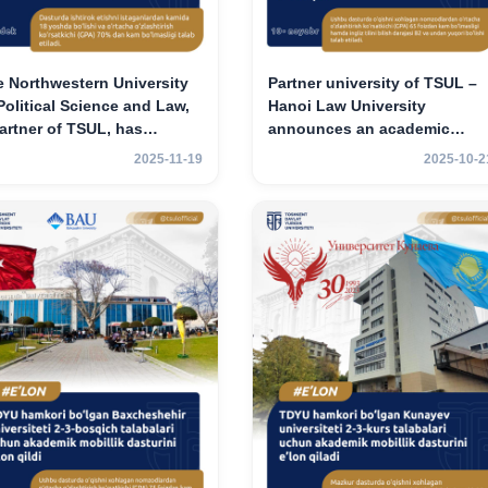
 Northwestern University
Partner university of TSUL –
Political Science and Law,
Hanoi Law University
artner of TSUL, has
announces an academic
nounced an academic
mobility program for 2nd–3rd
2025-11-19
2025-10-2
ility program for 2nd- and
year students.
-year students