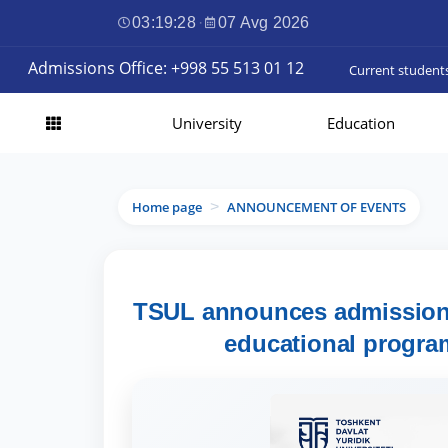
03:19:29
·
07 Avg 2026
Admissions Office: +998 55 513 01 12
Current student
University
Education
Home page
ANNOUNCEMENT OF EVENTS
>
TSUL announces admissions 
educational program