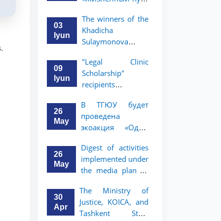
профессора Исы
The winners of the
Хамедова —
03
Khadicha
яркий пример
Iyun
Sulaymonova
беззаветного
.
Special Scholarship
служения науке,
"Legal Clinic
for the 2026/2027
Родине и
09
Scholarship"
academic year
воспитанию
Iyun
recipients
have been
молодого
announced
announced.
поколения»
В ТГЮУ будет
26
проведена
May
экоакция «Один
день без бумаг»
Digest of activities
26
implemented under
May
the media plan to
promote the key
The Ministry of
priorities outlined
30
Justice, KOICA, and
in the Address of
Apr
Tashkent State
the President of the