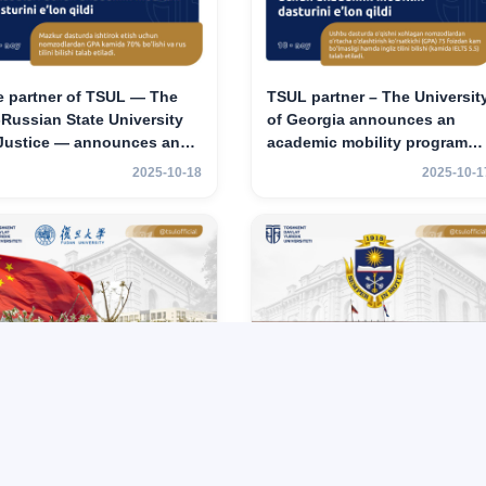
e partner of TSUL — The
TSUL partner – The Universit
‑Russian State University
of Georgia announces an
 Justice — announces an
academic mobility program
ademic mobility program
for 2nd–3rd year students of
2025-10-18
2025-10-1
 2nd–3rd year students of
TSUL
hkent State University of
w