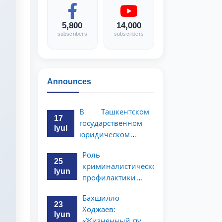
5,800
14,000
subscribers
subscribers
Announces
В Ташкентском
17
государственном
Iyul
юридическом
университете
Роль
состоялась
25
криминалистической
научно-
Iyun
профилактики в
практическая
предупреждении
конференция
Бахшилло
коррупционных
магистрантов
23
Ходжаев:
преступлений
Iyun
«Жизненный путь