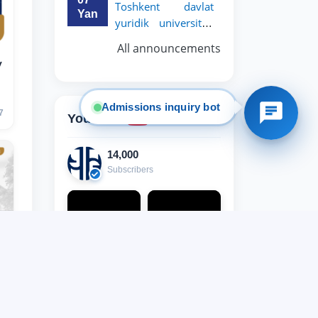
✉️ Write to administrator
Toshkent davlat
Yan
yuridik universiteti
rektori, professor
All announcements
y
Admissions inquiry bot
7
YouTube
14,000
Subscribers