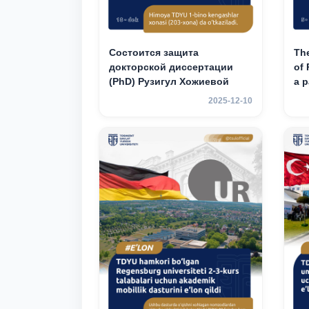
Состоится защита
The
докторской диссертации
of 
(PhD) Рузигул Xoжиевой
a p
an
2025-12-10
mob
3rd