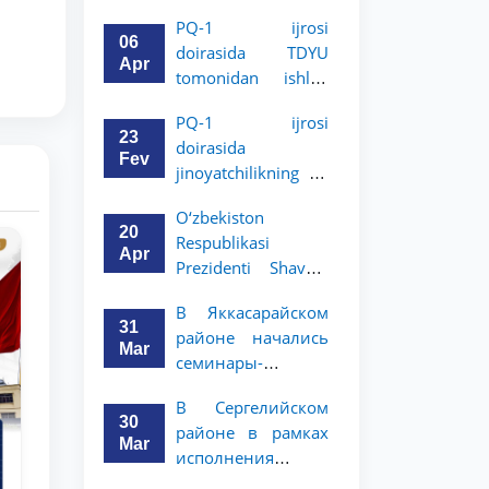
University of Law
Republic of
PQ-1 ijrosi
will digitalize legal
Uzbekistan,
06
doirasida TDYU
services
Shavkat
Apr
tomonidan ishlab
Mirziyoyev, to the
chiqilgan
Oliy Majlis and the
PQ-1 ijrosi
kriminologik
23
people of
doirasida
metodikalar
Fev
Uzbekistan
jinoyatchilikning 12
taqdimoti o‘tkazildi
turi bo‘yicha
O‘zbekiston
tayyorlangan ilmiy-
20
Respublikasi
tahliliy ishlanmalar
Apr
Prezidenti Shavkat
taqdim etildi
Mirziyoyevning Oliy
В Яккасарайском
Majlis va
31
районе начались
O‘zbekiston xalqiga
Mar
семинары-
Murojaatnomasida
тренинги,
belgilangan
В Сергелийском
направленные на
vazifalar mazmun-
30
районе в рамках
раннюю
mohiyatini keng
Mar
исполнения
профилактику
jamoatchilikka
№ПП-1 ТГЮУ
правонарушений