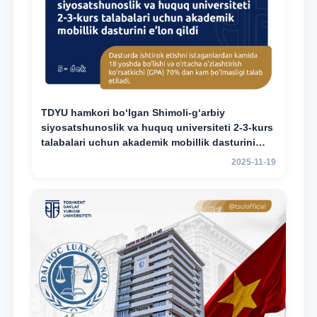
TDYU hamkori bo‘lgan Shimoli-g‘arbiy
siyosatshunoslik va huquq universiteti 2-3-kurs
talabalari uchun akademik mobillik dasturini
e’lon qildi
2025-11-19