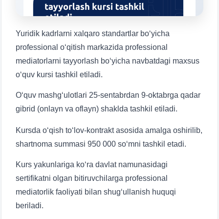
1. Hujjatlar (bakalavr) (5)
2. Hujjatlar (magistr) (4)
3. Suhbat (bakalavr) (8)
4. Suhbat (magistr) (5)
Yuridik kadrlarni xalqaro standartlar bo‘yicha
5. To'lov-kontrakt (2)
6. Elektron ariza (16)
professional o‘qitish markazida professional
7. Call-center (4)
8. Bakalavriat kvotasi (3)
mediatorlarni tayyorlash bo‘yicha navbatdagi maxsus
o‘quv kursi tashkil etiladi.
9. Magistratura kvotasi (4)
✉️ Adminga yozish
O‘quv mashg‘ulotlari 25-sentabrdan 9-oktabrga qadar
gibrid (onlayn va oflayn) shaklda tashkil etiladi.
Kursda o‘qish to‘lov-kontrakt asosida amalga oshirilib,
Ism va familiyangiz
shartnoma summasi 950 000 so‘mni tashkil etadi.
Telefon raqamingiz
Kurs yakunlariga ko‘ra davlat namunasidagi
sertifikatni olgan bitiruvchilarga professional
Pochta
mediatorlik faoliyati bilan shug‘ullanish huquqi
beriladi.
yuborish