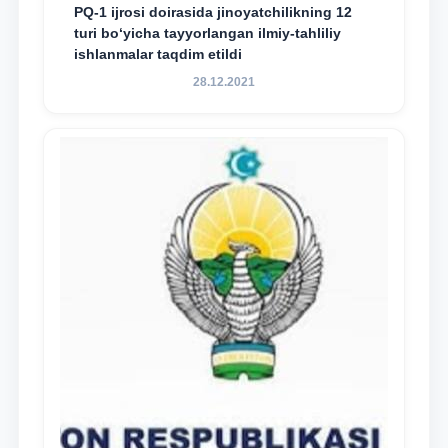
PQ-1 ijrosi doirasida jinoyatchilikning 12
turi bo‘yicha tayyorlangan ilmiy-tahliliy
ishlanmalar taqdim etildi
28.12.2021