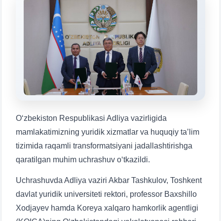
Mavzuni tanlang — keyin shu mavzudagi aniq
savollar chiqadi:
1. Hujjatlar (bakalavr) (5)
2. Hujjatlar (magistr) (4)
3. Suhbat (bakalavr) (8)
4. Suhbat (magistr) (5)
5. To'lov-kontrakt (2)
6. Elektron ariza (16)
7. Call-center (4)
8. Bakalavriat kvotasi (3)
9. Magistratura kvotasi (4)
✉️ Adminga yozish
O‘zbekiston Respublikasi Adliya vazirligida
mamlakatimizning yuridik xizmatlar va huquqiy ta’lim
tizimida raqamli transformatsiyani jadallashtirishga
qaratilgan muhim uchrashuv o‘tkazildi.
Uchrashuvda Adliya vaziri Akbar Tashkulov, Toshkent
davlat yuridik universiteti rektori, professor Baxshillo
Xodjayev hamda Koreya xalqaro hamkorlik agentligi