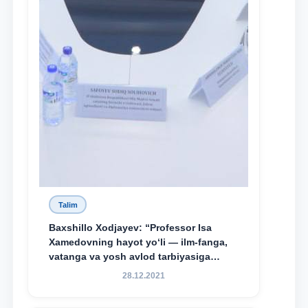
Talim
Baxshillo Xodjayev: “Professor Isa
Xamedovning hayot yo‘li — ilm-fanga,
vatanga va yosh avlod tarbiyasiga
sodiqlikning oliy namunasidir”.
28.12.2021