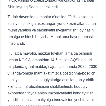
(KOICA)ning Oʻzbekistondagi vakolatxonasi rahbari
Shin Myung Seop ishtirok etdi.
Tadbir davomida tomonlar o‘rtasida “O‘zbekistonda
sun’iy intellektga asoslangan yuridik xizmatlar uchun
muhit yaratish va salohiyatni rivojlantirish” loyihasini
amalga oshirish bo‘yicha Muhokama bayonnomasi
imzolandi.
Hujjatga muvofiq, mazkur loyihani amalga oshirish
uchun KOICA tomonidan 14,5 million AQSh dollari
miqdorida grant mablag‘i ajratiladi hamda 2026–2030-
yillar davomida mamlakatimizda bosqichma-bosqich
sun’iy intellekt texnologiyalariga asoslangan yuridik
xizmatlar infratuzilmasini shakllantirish, huquqiy
axborotdan foydalanish imkoniyatlarini kengaytirish,
yuridik ta’lim va amaliyotga innovatsion yechimlarni