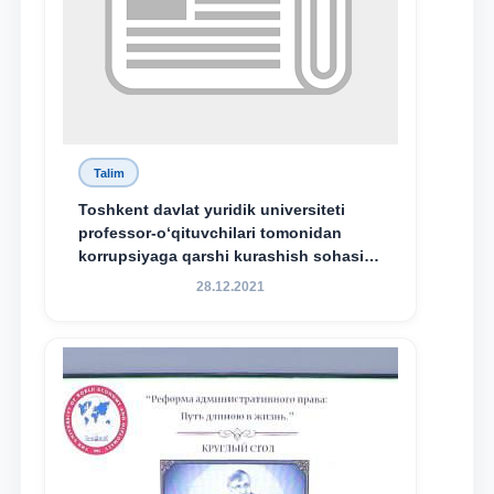
Talim
Toshkent davlat yuridik universiteti
professor-o‘qituvchilari tomonidan
korrupsiyaga qarshi kurashish sohasida
amalga oshirilayotgan islohotlar hamda
28.12.2021
olib borilayotgan tadqiqotlar natijalarini
xalqaro hamjamiyatga yetkazish
maqsadida xorijiy va mahalliy ilmiy
nashrlarda chop etilgan maqolalar
dayjesti