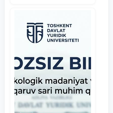
rag‘batlantirish maqsadida yangi
tashabbus — “Yuridik klinika
stipendiyasi” joriy etilgan.