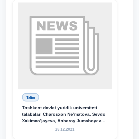
Talim
Toshkent davlat yuridik universiteti
talabalari Charosxon Ne’matova, Sevdo
Xakimxo‘jayeva, Anbaroy Jumaboyeva
hamda TDYU qoshidagi M.S.Vosiqova
28.12.2021
nomidagi akademik litsey 1-kurs