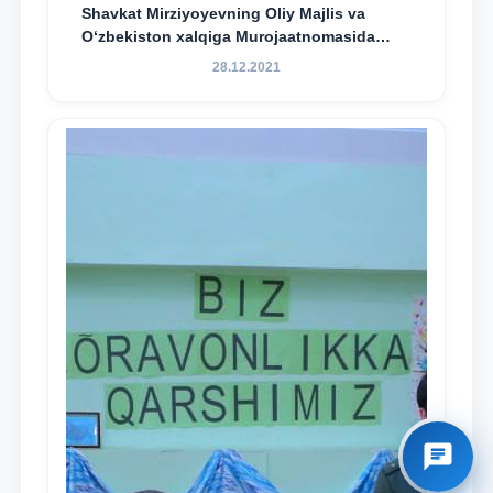
Shavkat Mirziyoyevning Oliy Majlis va
O‘zbekiston xalqiga Murojaatnomasida
belgilangan vazifalar mazmun-mohiyatini
28.12.2021
keng jamoatchilikka yetkazish bo‘yicha
media-reja ijrosi yuzasidan qilingan ishlar
dayjesti