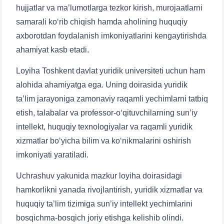
Telefon raqamingiz
hujjatlar va ma’lumotlarga tezkor kirish, murojaatlarni
samarali ko‘rib chiqish hamda aholining huquqiy
Pochta
axborotdan foydalanish imkoniyatlarini kengaytirishda
ahamiyat kasb etadi.
yuborish
Loyiha Toshkent davlat yuridik universiteti uchun ham
alohida ahamiyatga ega. Uning doirasida yuridik
ta’lim jarayoniga zamonaviy raqamli yechimlarni tatbiq
etish, talabalar va professor-o‘qituvchilarning sun’iy
intellekt, huquqiy texnologiyalar va raqamli yuridik
xizmatlar bo‘yicha bilim va ko‘nikmalarini oshirish
imkoniyati yaratiladi.
Uchrashuv yakunida mazkur loyiha doirasidagi
hamkorlikni yanada rivojlantirish, yuridik xizmatlar va
huquqiy ta’lim tizimiga sun’iy intellekt yechimlarini
bosqichma-bosqich joriy etishga kelishib olindi.