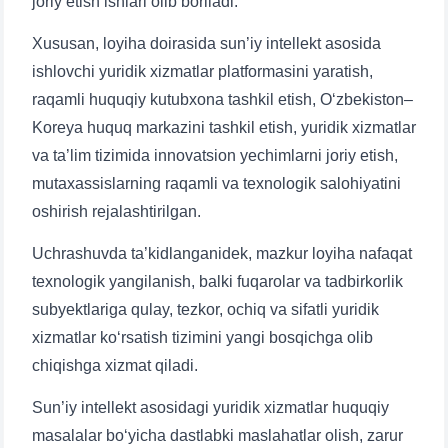
joriy etish ishlari olib boriladi.
Xususan, loyiha doirasida sun’iy intellekt asosida
ishlovchi yuridik xizmatlar platformasini yaratish,
raqamli huquqiy kutubxona tashkil etish, O‘zbekiston–
Koreya huquq markazini tashkil etish, yuridik xizmatlar
va ta’lim tizimida innovatsion yechimlarni joriy etish,
mutaxassislarning raqamli va texnologik salohiyatini
oshirish rejalashtirilgan.
Uchrashuvda ta’kidlanganidek, mazkur loyiha nafaqat
texnologik yangilanish, balki fuqarolar va tadbirkorlik
subyektlariga qulay, tezkor, ochiq va sifatli yuridik
xizmatlar ko‘rsatish tizimini yangi bosqichga olib
chiqishga xizmat qiladi.
Ism va familiyangiz
Sun’iy intellekt asosidagi yuridik xizmatlar huquqiy
masalalar bo‘yicha dastlabki maslahatlar olish, zarur