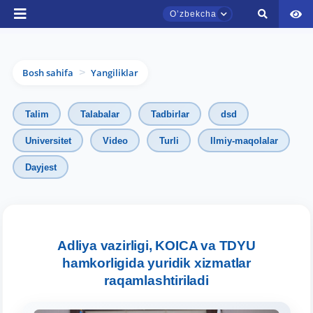
Oʼzbekcha
Bosh sahifa
Yangiliklar
>
Talim
Talabalar
Tadbirlar
dsd
Universitet
Video
Turli
Ilmiy-maqolalar
Dayjest
TDYU qabul murojaatlari chati
Onlayn
Assalomu alaykum! TDYU qabul murojaatlari
Adliya vazirligi, KOICA va TDYU
chatiga xush kelibsiz.
hamkorligida yuridik xizmatlar
raqamlashtiriladi
Qabul bo'yicha murojaatlaringizni ushbu
chatda qoldiring.