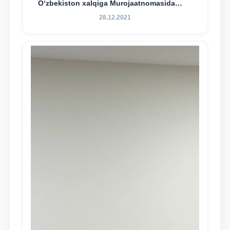
O‘zbekiston xalqiga Murojaatnomasida
belgilangan vazifalar mazmun-mohiyatini
28.12.2021
keng jamoatchilikka yetkazish bo‘yicha
media-reja ijrosi yuzasidan qilingan ishlar
dayjesti