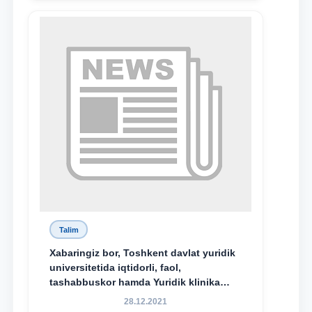
o‘quvchisi Abduvali Maxamadaliyev
Xadicha Sulaymonova nomidagi
maxsus stipendiyaning stipendiatlari
bo‘ldi.
Talim
Xabaringiz bor, Toshkent davlat yuridik
universitetida iqtidorli, faol,
tashabbuskor hamda Yuridik klinika
faoliyatida o‘z bilim va ko‘nikmalarini
28.12.2021
namoyon etayotgan talabalarni