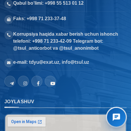
Qabul bo‘limi: +998 55 513 01 12
Faks: +998 71 233-37-48
Korrupsiya haqida xabar berish uchun ishonch
telefoni: +998 71 233-42-09 Telegram bot:
@tsul_anticorbot va @tsul_anonimbot
tdyu@exat.uz, info@tsul.uz
e-mail:
JOYLASHUV