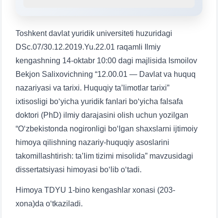
1. Hujjatlar (bakalavr) (5)
2. Hujjatlar (magistr) (4)
3. Suhbat (bakalavr) (8)
4. Suhbat (magistr) (5)
Toshkent davlat yuridik universiteti huzuridagi
5. To'lov-kontrakt (2)
6. Elektron ariza (16)
DSc.07/30.12.2019.Yu.22.01 raqamli Ilmiy
7. Call-center (4)
8. Bakalavriat kvotasi (3)
kengashning 14-oktabr 10:00 dagi majlisida Ismoilov
Bekjon Salixovichning “12.00.01 — Davlat va huquq
9. Magistratura kvotasi (4)
✉️ Adminga yozish
nazariyasi va tarixi. Huquqiy ta’limotlar tarixi”
ixtisosligi bo‘yicha yuridik fanlari bo‘yicha falsafa
doktori (PhD) ilmiy darajasini olish uchun yozilgan
“O‘zbekistonda nogironligi bo‘lgan shaxslarni ijtimoiy
Ism va familiyangiz
himoya qilishning nazariy-huquqiy asoslarini
takomillashtirish: ta’lim tizimi misolida” mavzusidagi
Telefon raqamingiz
dissertatsiyasi himoyasi bo‘lib o‘tadi.
Himoya TDYU 1-bino kengashlar xonasi (203-
Pochta
xona)da o‘tkaziladi.