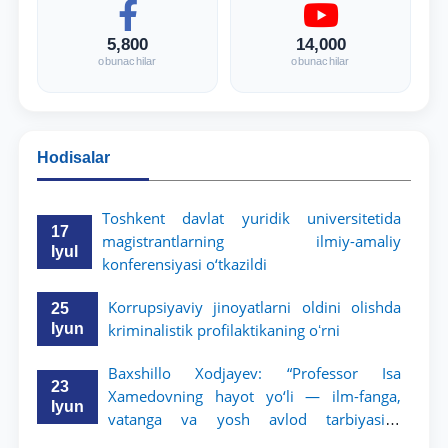
5,800
14,000
obunachilar
obunachilar
Hodisalar
Toshkent davlat yuridik universitetida
17
magistrantlarning ilmiy-amaliy
Iyul
konferensiyasi o‘tkazildi
Korrupsiyaviy jinoyatlarni oldini olishda
25
Iyun
kriminalistik profilaktikaning oʻrni
Baxshillo Xodjayev: “Professor Isa
23
Xamedovning hayot yo‘li — ilm-fanga,
Iyun
vatanga va yosh avlod tarbiyasiga
sodiqlikning oliy namunasidir”.