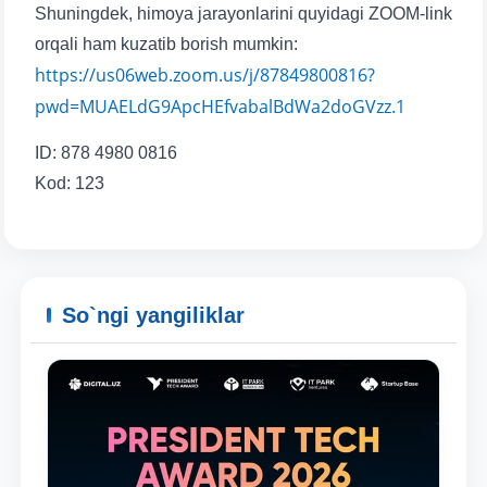
yuborish
Shuningdek, himoya jarayonlarini quyidagi ZOOM-link
orqali ham kuzatib borish mumkin:
https://us06web.zoom.us/j/87849800816?
pwd=MUAELdG9ApcHEfvabalBdWa2doGVzz.1
ID: 878 4980 0816
Kod: 123
So`ngi yangiliklar