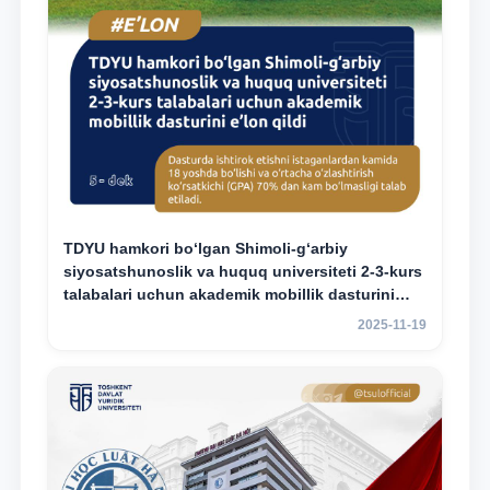
TDYU hamkori bo‘lgan Shimoli-g‘arbiy
siyosatshunoslik va huquq universiteti 2-3-kurs
talabalari uchun akademik mobillik dasturini
e’lon qildi
2025-11-19