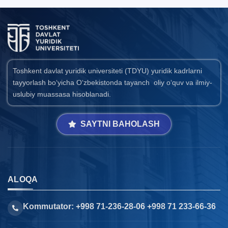
Toshkent davlat yuridik universiteti (TDYU) yuridik kadrlarni
tayyorlash bo‘yicha O‘zbekistonda tayanch oliy o‘quv va ilmiy-
uslubiy muassasa hisoblanadi.
SAYTNI BAHOLASH
ALOQA
Kommutator: +998 71-236-28-06 +998 71 233-66-36