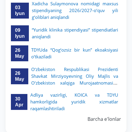
Xadicha Sulaymonova nomidagi maxsus
03
stipendiyaning 2026/2027-o‘quv yili
Iyun
g‘oliblari aniqlandi
“Yuridik klinika stipendiyasi” stipendiatlari
09
Iyun
aniqlandi
TDYUda “Qog‘ozsiz bir kun” ekoaksiyasi
26
May
o‘tkaziladi
O‘zbekiston Respublikasi Prezidenti
26
Shavkat Mirziyoyevning Oliy Majlis va
May
O‘zbekiston xalqiga Murojaatnomasida
belgilangan vazifalar mazmun-mohiyatini
Adliya vazirligi, KOICA va TDYU
keng jamoatchilikka yetkazish bo‘yicha
30
hamkorligida yuridik xizmatlar
media-reja ijrosi yuzasidan qilingan ishlar
Apr
raqamlashtiriladi
dayjesti
Barcha e'lonlar