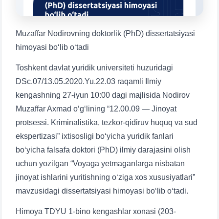
1. Hujjatlar (bakalavr) (5)
2. Hujjatlar (magistr) (4)
3. Suhbat (bakalavr) (8)
4. Suhbat (magistr) (5)
Muzaffar Nodirovning doktorlik (PhD) dissertatsiyasi
5. To'lov-kontrakt (2)
6. Elektron ariza (16)
himoyasi bo‘lib o‘tadi
7. Call-center (4)
8. Bakalavriat kvotasi (3)
Toshkent davlat yuridik universiteti huzuridagi
9. Magistratura kvotasi (4)
✉️ Adminga yozish
DSc.07/13.05.2020.Yu.22.03 raqamli Ilmiy
kengashning 27-iyun 10:00 dagi majlisida Nodirov
Muzaffar Axmad o‘g‘lining “12.00.09 — Jinoyat
protsessi. Kriminalistika, tezkor-qidiruv huquq va sud
ekspertizasi” ixtisosligi bo‘yicha yuridik fanlari
Ism va familiyangiz
bo‘yicha falsafa doktori (PhD) ilmiy darajasini olish
uchun yozilgan “Voyaga yetmaganlarga nisbatan
Telefon raqamingiz
jinoyat ishlarini yuritishning o‘ziga xos xususiyatlari”
mavzusidagi dissertatsiyasi himoyasi bo‘lib o‘tadi.
Pochta
Himoya TDYU 1-bino kengashlar xonasi (203-