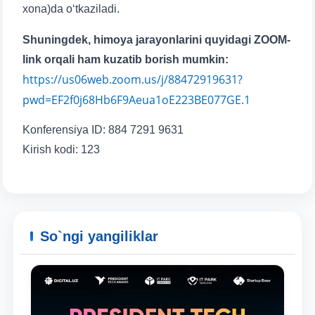
yuborish
xona)da o‘tkaziladi.
Shuningdek, himoya jarayonlarini quyidagi ZOOM-
link orqali ham kuzatib borish mumkin:
https://us06web.zoom.us/j/88472919631?
pwd=EF2f0j68Hb6F9Aeua1oE223BE077GE.1
Konferensiya ID: 884 7291 9631
Kirish kodi: 123
So`ngi yangiliklar