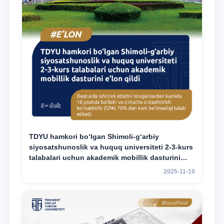
TDYU hamkori bo‘lgan Shimoli-g‘arbiy
siyosatshunoslik va huquq universiteti 2-3-kurs
talabalari uchun akademik mobillik dasturini
e’lon qildi
2025-11-19