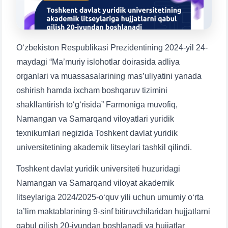
1. Hujjatlar (bakalavr) (5)
2. Hujjatlar (magistr) (4)
3. Suhbat (bakalavr) (8)
4. Suhbat (magistr) (5)
O‘zbekiston Respublikasi Prezidentining 2024-yil 24-
5. To'lov-kontrakt (2)
6. Elektron ariza (16)
maydagi “Ma’muriy islohotlar doirasida adliya
7. Call-center (4)
8. Bakalavriat kvotasi (3)
organlari va muassasalarining mas’uliyatini yanada
9. Magistratura kvotasi (4)
✉️ Adminga yozish
oshirish hamda ixcham boshqaruv tizimini
shakllantirish to‘g‘risida” Farmoniga muvofiq,
Namangan va Samarqand viloyatlari yuridik
texnikumlari negizida Toshkent davlat yuridik
universitetining akademik litseylari tashkil qilindi.
Toshkent davlat yuridik universiteti huzuridagi
Namangan va Samarqand viloyat akademik
litseylariga 2024/2025-o‘quv yili uchun umumiy o‘rta
ta’lim maktablarining 9-sinf bitiruvchilaridan hujjatlarni
Ism va familiyangiz
qabul qilish 20-iyundan boshlanadi va hujjatlar