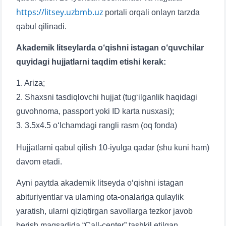
https://litsey.uzbmb.uz
portali orqali onlayn tarzda
Telefon raqamingiz
qabul qilinadi.
Pochta
Akademik litseylarda o‘qishni istagan o‘quvchilar
quyidagi hujjatlarni taqdim etishi kerak:
yuborish
1. Ariza;
2. Shaxsni tasdiqlovchi hujjat (tug‘ilganlik haqidagi
guvohnoma, passport yoki ID karta nusxasi);
3. 3.5x4.5 o‘lchamdagi rangli rasm (oq fonda)
Hujjatlarni qabul qilish 10-iyulga qadar (shu kuni ham)
davom etadi.
Ayni paytda akademik litseyda o‘qishni istagan
abituriyentlar va ularning ota-onalariga qulaylik
yaratish, ularni qiziqtirgan savollarga tezkor javob
berish maqsadida “Call-center” tashkil etilgan.