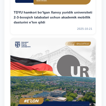
TDYU hamkori bo‘lgan Xanoy yuridik universiteti
2-3-bosqich talabalari uchun akademik mobillik
dasturini e’lon qildi
2025-10-21