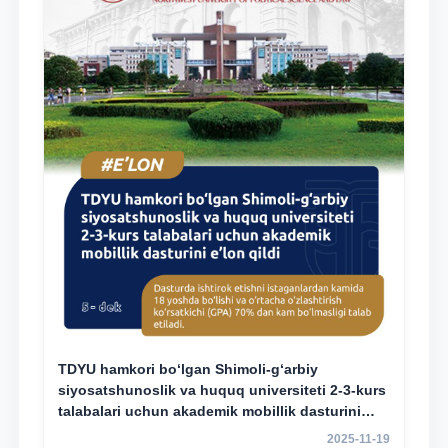
TDYU hamkori bo‘lgan Shimoli-g‘arbiy
siyosatshunoslik va huquq universiteti 2-3-kurs
talabalari uchun akademik mobillik dasturini
e’lon qildi
2025-11-19