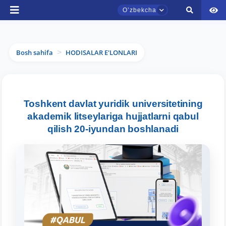
Oʼzbekcha
Bosh sahifa
HODISALAR E'LONLARI
>
TDYU qabul murojaatlari chati
Toshkent davlat yuridik universitetining
Onlayn
akademik litseylariga hujjatlarni qabul
qilish 20-iyundan boshlanadi
Assalomu alaykum! TDYU qabul murojaatlari
chatiga xush kelibsiz.
Qabul bo'yicha murojaatlaringizni ushbu
chatda qoldiring.
Mavzuni tanlang — keyin shu mavzudagi aniq
savollar chiqadi: