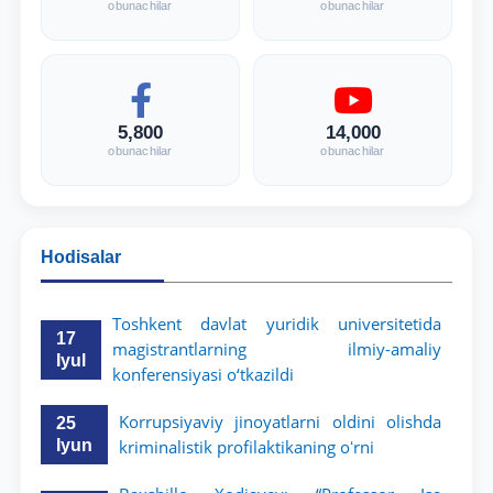
obunachilar
obunachilar
5,800
14,000
obunachilar
obunachilar
Hodisalar
Toshkent davlat yuridik universitetida
17
magistrantlarning ilmiy-amaliy
Iyul
konferensiyasi o‘tkazildi
Korrupsiyaviy jinoyatlarni oldini olishda
25
Iyun
kriminalistik profilaktikaning oʻrni