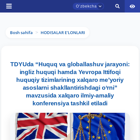
Oʼzbekcha
Bosh sahifa
HODISALAR E'LONLARI
>
TDYU qabul murojaatlari chati
TDYUda “Huquq va globallashuv jarayoni:
Onlayn
ingliz huquqi hamda Yevropa Ittifoqi
huquqiy tizimlarining xalqaro me’yoriy
Assalomu alaykum! TDYU qabul murojaatlari
asoslarni shakllantirishdagi o‘rni”
chatiga xush kelibsiz.
mavzusida xalqaro ilmiy-amaliy
konferensiya tashkil etiladi
Qabul bo'yicha murojaatlaringizni ushbu
chatda qoldiring.
Mavzuni tanlang — keyin shu mavzudagi aniq
savollar chiqadi: