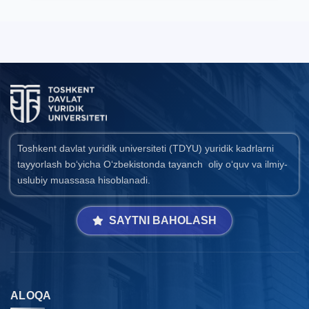
Toshkent davlat yuridik universiteti (TDYU) yuridik kadrlarni
tayyorlash bo‘yicha O‘zbekistonda tayanch oliy o‘quv va ilmiy-
uslubiy muassasa hisoblanadi.
SAYTNI BAHOLASH
ALOQA