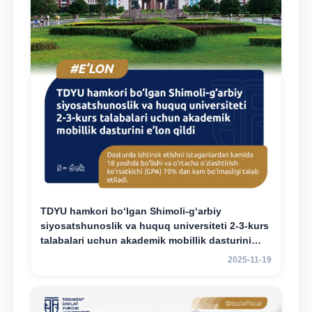
TDYU hamkori bo‘lgan Shimoli-g‘arbiy
siyosatshunoslik va huquq universiteti 2-3-kurs
talabalari uchun akademik mobillik dasturini
e’lon qildi
2025-11-19