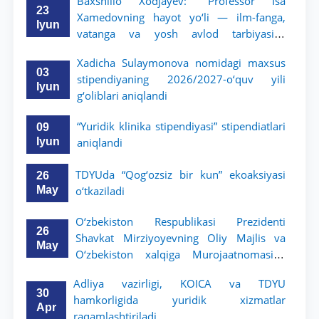
Baxshillo Xodjayev: “Professor Isa
23
Xamedovning hayot yo‘li — ilm-fanga,
Iyun
vatanga va yosh avlod tarbiyasiga
sodiqlikning oliy namunasidir”.
Xadicha Sulaymonova nomidagi maxsus
03
stipendiyaning 2026/2027-o‘quv yili
Iyun
g‘oliblari aniqlandi
“Yuridik klinika stipendiyasi” stipendiatlari
09
Iyun
aniqlandi
TDYUda “Qog‘ozsiz bir kun” ekoaksiyasi
26
May
o‘tkaziladi
O‘zbekiston Respublikasi Prezidenti
26
Shavkat Mirziyoyevning Oliy Majlis va
May
O‘zbekiston xalqiga Murojaatnomasida
belgilangan vazifalar mazmun-mohiyatini
Adliya vazirligi, KOICA va TDYU
keng jamoatchilikka yetkazish bo‘yicha
30
hamkorligida yuridik xizmatlar
media-reja ijrosi yuzasidan qilingan ishlar
Apr
raqamlashtiriladi