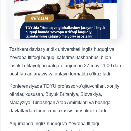
1. Hujjatlar (bakalavr) (5)
2. Hujjatlar (magistr) (4)
3. Suhbat (bakalavr) (8)
4. Suhbat (magistr) (5)
5. To'lov-kontrakt (2)
6. Elektron ariza (16)
7. Call-center (4)
8. Bakalavriat kvotasi (3)
9. Magistratura kvotasi (4)
✉️ Adminga yozish
Toshkent davlat yuridik universiteti Ingliz huquqi va
Yevropa Ittifoqi huquqi kafedrasi tashabbusi bilan
tashkil etilayotgan xalqaro anjuman 27-may 11:00 dan
boshlab an’anaviy va onlayn formatda oʻtkaziladi.
Konferensiyada TDYU professor-o‘qituvchilari, xorijiy
Ism va familiyangiz
olimlar, xususan, Buyuk Britaniya, Slovakiya,
Malayziya, Birlashgan Arab Amirliklari va boshqa
Telefon raqamingiz
davlatlardan taniqli mutaxassislar ishtirok etadi.
Pochta
Anjumanda ingliz huquqi va Yevropa Ittifoqi