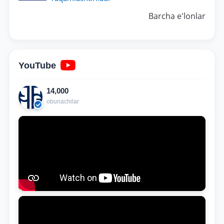
dayjesti
Barcha e'lonlar
YouTube
14,000
obunachilar