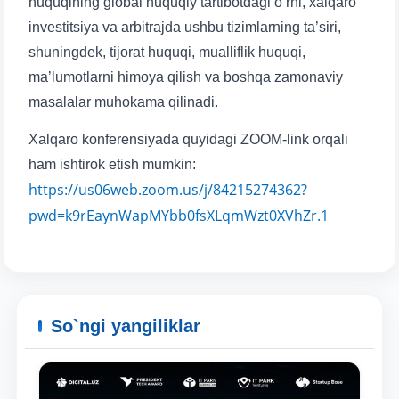
huquqining global huquqiy tartibotdagi o‘rni, xalqaro
yuborish
investitsiya va arbitrajda ushbu tizimlarning ta’siri,
shuningdek, tijorat huquqi, mualliflik huquqi,
ma’lumotlarni himoya qilish va boshqa zamonaviy
masalalar muhokama qilinadi.
Xalqaro konferensiyada quyidagi ZOOM-link orqali
ham ishtirok etish mumkin:
https://us06web.zoom.us/j/84215274362?
pwd=k9rEaynWapMYbb0fsXLqmWzt0XVhZr.1
So`ngi yangiliklar