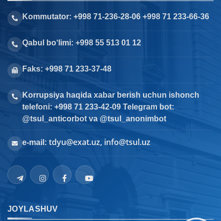
Kommutator: +998 71-236-28-06 +998 71 233-66-36
Qabul bo‘limi: +998 55 513 01 12
Faks: +998 71 233-37-48
Korrupsiya haqida xabar berish uchun ishonch
telefoni: +998 71 233-42-09 Telegram bot:
@tsul_anticorbot va @tsul_anonimbot
tdyu@exat.uz, info@tsul.uz
e-mail:
JOYLASHUV