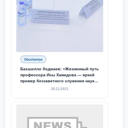
Obucheniye
Бахшилло Ходжаев: «Жизненный путь
профессора Исы Хамедова — яркий
пример беззаветного служения науке,
Родине и воспитанию молодого
28.12.2021
поколения»