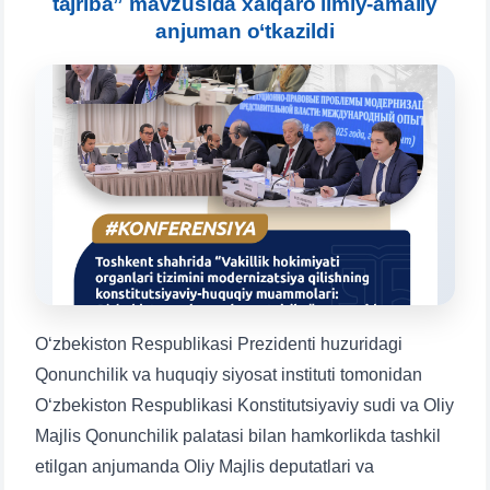
tajriba” mavzusida xalqaro ilmiy-amaliy
Выберите тему — затем появятся
конкретные вопросы:
anjuman o‘tkazildi
1. Документы (бакалавр) (5)
2. Документы (магистр) (4)
3. Собеседование (бакалавр) (8)
4. Собеседование (магистр) (5)
5. Стоимость обучения (2)
6. Онлайн-заявки (15)
7. Колл-центр (4)
8. Квота (бакалавриат) (1)
9. Квота (магистратура) (1)
✉️ Написать администратору
O‘zbekiston Respublikasi Prezidenti huzuridagi
Qonunchilik va huquqiy siyosat instituti tomonidan
O‘zbekiston Respublikasi Konstitutsiyaviy sudi va Oliy
Majlis Qonunchilik palatasi bilan hamkorlikda tashkil
etilgan anjumanda Oliy Majlis deputatlari va