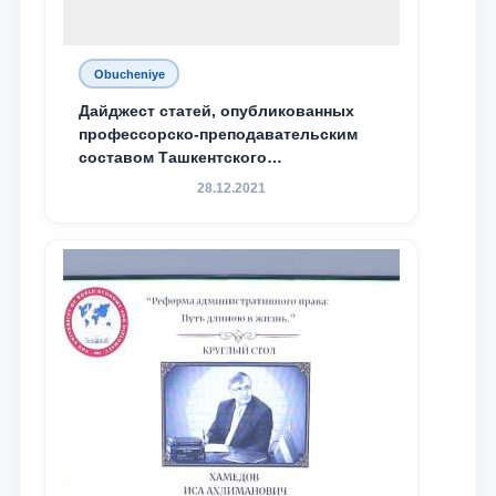
Obucheniye
Дайджест статей, опубликованных
профессорско-преподавательским
составом Ташкентского
государственного юридического
28.12.2021
университета в зарубежных и
местных научных изданиях, с целью
доведения до международного
сообщества результатов реформ и
исследований в сфере
противодействия коррупции