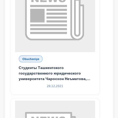
Obucheniye
Студенты Ташкентского
государственного юридического
университета Чаросхон Неъматова,
Севдо Хакимходжаева, Анбарой
28.12.2021
Жумабоева, а также учащийся 1-го
курса академического лицея имени
М.С. Восиковой при ТГЮУ Абдували
Махамадалиев стали стипендиатами
специальной стипендии имени
Хадичи Сулеймановой.