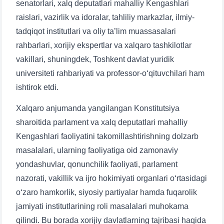
senatorlari, xalq deputatlari mahalliy Kengashlari
raislari, vazirlik va idoralar, tahliliy markazlar, ilmiy-
tadqiqot institutlari va oliy ta’lim muassasalari
rahbarlari, xorijiy ekspertlar va xalqaro tashkilotlar
vakillari, shuningdek, Toshkent davlat yuridik
universiteti rahbariyati va professor-o‘qituvchilari ham
ishtirok etdi.
Xalqaro anjumanda yangilangan Konstitutsiya
sharoitida parlament va xalq deputatlari mahalliy
Kengashlari faoliyatini takomillashtirishning dolzarb
masalalari, ularning faoliyatiga oid zamonaviy
yondashuvlar, qonunchilik faoliyati, parlament
nazorati, vakillik va ijro hokimiyati organlari o‘rtasidagi
o‘zaro hamkorlik, siyosiy partiyalar hamda fuqarolik
jamiyati institutlarining roli masalalari muhokama
qilindi. Bu borada xorijiy davlatlarning tajribasi haqida