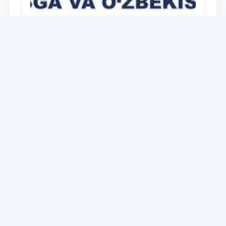
Universitet
Дайджест работ, выполненных в рамках
реализации медиа-плана по доведению
до широкой общественности сути и
содержания задач, определённых в
28.12.2021
Послании Президента Республики