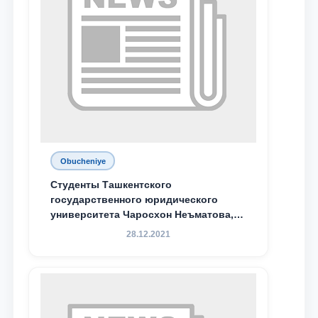
Obucheniye
Студенты Ташкентского
государственного юридического
университета Чаросхон Неъматова,
Севдо Хакимходжаева, Анбарой
28.12.2021
Жумабоева, а также учащийся 1-го
курса академического лицея имени
М.С. Восиковой при ТГЮУ Абдували
Махамадалиев стали стипендиатами
специальной стипендии имени