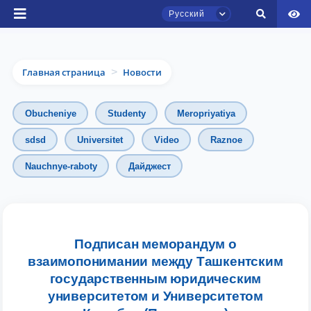
Русский
Главная страница
Новости
>
Obucheniye
Studenty
Meropriyatiya
sdsd
Universitet
Video
Raznoe
Nauchnye-raboty
Дайджест
Чат приёмной комиссии ТГЮУ
Онлайн
Здравствуйте! Добро пожаловать в чат
приёмной комиссии ТГЮУ.
Подписан меморандум о
взаимопонимании между Ташкентским
Оставляйте здесь свои обращения по
государственным юридическим
вопросам приёма.
университетом и Университетом