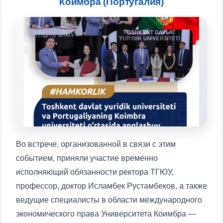
Коимбра (Португалия)
Выберите тему — затем появятся
конкретные вопросы:
1. Документы (бакалавр) (5)
2. Документы (магистр) (4)
3. Собеседование (бакалавр) (8)
4. Собеседование (магистр) (5)
5. Стоимость обучения (2)
6. Онлайн-заявки (15)
7. Колл-центр (4)
8. Квота (бакалавриат) (1)
9. Квота (магистратура) (1)
✉️ Написать администратору
Во встрече, организованной в связи с этим
событием, приняли участие временно
исполняющий обязанности ректора ТГЮУ,
профессор, доктор Исламбек Рустамбеков, а также
ведущие специалисты в области международного
экономического права Университета Коимбра —