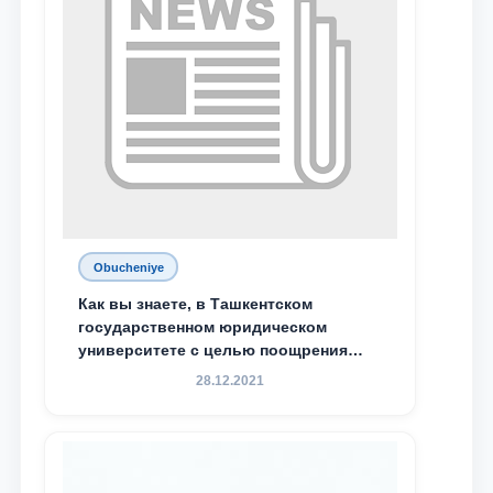
Хадичи Сулеймановой.
Obucheniye
Как вы знаете, в Ташкентском
государственном юридическом
университете с целью поощрения
талантливых, активных и
28.12.2021
инициативных студентов,
демонстрирующих свои знания и
навыки в деятельности Юридической
клиники, внедрена новая инициатива
— стипендия Юридической клиники.