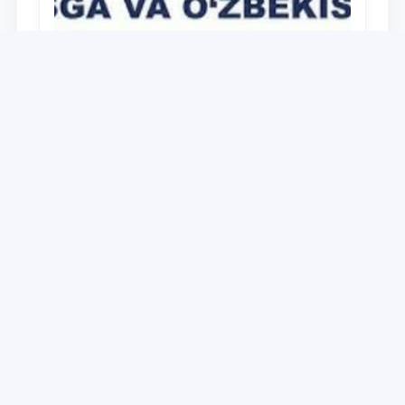
Universitet
Дайджест работ, выполненных в рамках
реализации медиа-плана по доведению
до широкой общественности сути и
содержания задач, определённых в
28.12.2021
Послании Президента Республики