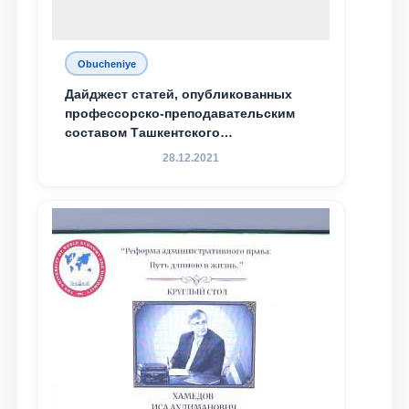
Obucheniye
Дайджест статей, опубликованных
профессорско-преподавательским
составом Ташкентского
государственного юридического
28.12.2021
университета в зарубежных и
местных научных изданиях, с целью
доведения до международного
сообщества результатов реформ и
исследований в сфере
противодействия коррупции