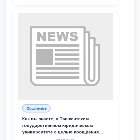
Жумабоева, а также учащийся 1-го
курса академического лицея имени
М.С. Восиковой при ТГЮУ Абдували
Махамадалиев стали стипендиатами
специальной стипендии имени
Хадичи Сулеймановой.
Obucheniye
Как вы знаете, в Ташкентском
государственном юридическом
университете с целью поощрения
талантливых, активных и