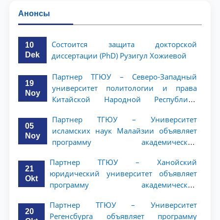
Анонсы
Состоится защита докторской
10
Dek
диссертации (PhD) Рузигул Xoжиевой
Партнер ТГЮУ – Северо-Западный
19
университет политологии и права
Noy
Китайской Народной Республики
(NWUPL) объявляет программу
Партнер ТГЮУ – Университет
академической мобильности для
05
исламских наук Малайзии объявляет
студентов 2–3 курсов
Noy
программу академической
мобильности для студентов 2–3 курсов
Партнер ТГЮУ – Ханойский
ТГЮУ
21
юридический университет объявляет
Okt
программу академической
мобильности для студентов 2–3 курсов
Партнер ТГЮУ – Университет
20
Регенсбурга объявляет программу