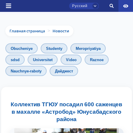
Русский
Главная страница
Новости
>
Obucheniye
Studenty
Meropriyatiya
sdsd
Universitet
Video
Raznoe
Чат приёмной комиссии ТГЮУ
Nauchnye-raboty
Дайджест
Онлайн
Здравствуйте! Добро пожаловать в чат
приёмной комиссии ТГЮУ.
Коллектив ТГЮУ посадил 600 саженцев
в махалле «Астробод» Юнусабадского
Оставляйте здесь свои обращения по
вопросам приёма.
района
Выберите тему — затем появятся