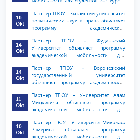
мобильности для студентов 2–3 курсов
ТГЮУ
Партнер ТГЮУ – Китайский университет
16
политических наук и права объявляет
Okt
программу академической
мобильности для студентов 2–3 курсов
Партнер ТГЮУ – Фуданьский
ТГЮУ
14
Университет объявляет программу
Okt
академической мобильности для
студентов 2–3 курсов ТГЮУ
Партнер ТГЮУ – Воронежский
14
государственный университет
Okt
объявляет программу академической
мобильности для студентов 2–3 курсов
Партнер ТГЮУ – Университет Адам
ТГЮУ
11
Мицкевича объявляет программу
Okt
академической мобильности для
студентов 2–3 курсов ТГЮУ
Партнер ТГЮУ – Университет Миколаса
10
Ромериса объявляет программу
Okt
академической мобильности для