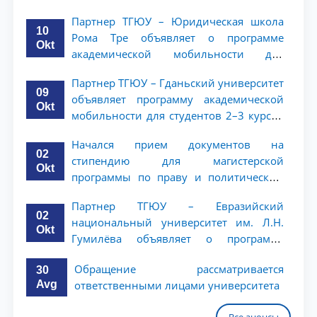
студентов 2–3 курсов
Партнер ТГЮУ – Юридическая школа
10
Рома Тре объявляет о программе
Okt
академической мобильности для
студентов 2–3 курсов
Партнер ТГЮУ – Гданьский университет
09
объявляет программу академической
Okt
мобильности для студентов 2–3 курсов
ТГЮУ
Начался прием документов на
02
стипендию для магистерской
Okt
программы по праву и политическим
наукам в Университете Нагоя
Партнер ТГЮУ – Евразийский
02
национальный университет им. Л.Н.
Okt
Гумилёва объявляет о программе
академической мобильности для
Обращение рассматривается
30
студентов 2–3 курсов
Avg
ответственными лицами университета
Все анонсы