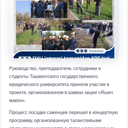
конкретные вопросы:
1. Документы (бакалавр) (5)
2. Документы (магистр) (4)
3. Собеседование (бакалавр) (8)
4. Собеседование (магистр) (5)
5. Стоимость обучения (2)
6. Онлайн-заявки (15)
7. Колл-центр (4)
8. Квота (бакалавриат) (1)
9. Квота (магистратура) (1)
✉️ Написать администратору
Руководство, преподаватели, сотрудники и
студенты Ташкентского государственного
юридического университета приняли участие в
проекте, организованном в рамках акции «Яшил
макон».
Процесс посадки саженцев перешел в концертную
программу, организованную талантливыми