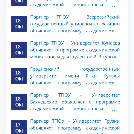
Okt
академической мобильности для
студентов 2–3 курсов
Партнер ТГЮУ – Всероссийский
18
государственный университет юстиции
Okt
объявляет программу академической
мобильности для студентов 2–3 курсов
Партнер ТГЮУ – Университет Кунаева
ТГЮУ
18
объявляет о программе академической
Okt
мобильности для студентов 2–3 курсов
Гродненский государственный
18
университет имени Янки Купалы
Okt
объявляет программу академической
мобильности для студентов 2-3 курсов
Партнер ТГЮУ – Университет
ТГЮУ
18
Бахчешехир объявляет о программе
Okt
академической мобильности для
студентов 2-3 курсов
Партнер ТГЮУ – Университет Грузии
17
объявляет программу академической
Okt