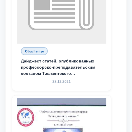
Obucheniye
Дайджест статей, опубликованных
профессорско-преподавательским
составом Ташкентского
государственного юридического
28.12.2021
университета в зарубежных и
местных научных изданиях, с целью
доведения до международного
сообщества результатов реформ и
исследований в сфере
противодействия коррупции