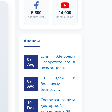
5,800
14,000
подписчиков
подписчиков
Анонсы
Есть AI-проект?
07
Превратите его в
Avg
возможность
стоимостью 1
От идеи к
миллион
07
большому
долларов!
Avg
бизнесу:
возможность на 5
Состоится защита
миллионов
10
докторской
долларов для
Dek
диссертации (PhD)