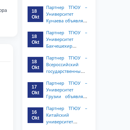
имени Янки
студентов 2–3
Партнер ТГЮУ –
Купалы объявляет
курсов
ора
18
Университет
программу
Okt
Кунаева объявляет
академической
о программе
мобильности для
Партнер ТГЮУ –
академической
студентов 2-3
18
Университет
мобильности для
курсов ТГЮУ
Okt
Бахчешехир
студентов 2–3
объявляет о
курсов
Партнер ТГЮУ –
программе
18
Всероссийский
академической
Okt
государственный
мобильности для
университет
студентов 2-3
Партнер ТГЮУ –
юстиции
курсов
17
Университет
объявляет
Okt
Грузии объявляет
программу
программу
академической
Партнер ТГЮУ –
академической
мобильности для
16
Китайский
мобильности для
студентов 2–3
Okt
университет
студентов 2–3
курсов ТГЮУ
политических наук
курсов ТГЮУ