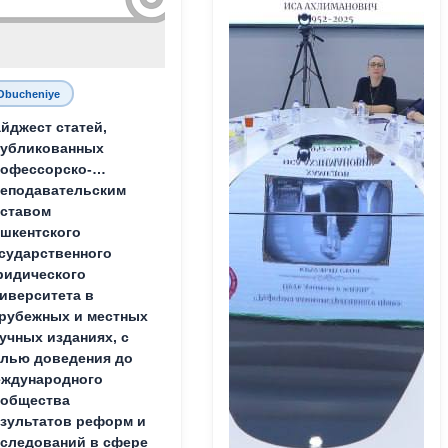
Obucheniye
йджест статей,
публикованных
офессорско-
еподавательским
ставом
шкентского
сударственного
идического
иверситета в
рубежных и местных
учных изданиях, с
лью доведения до
ждународного
ообщества
зультатов реформ и
следований в сфере