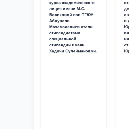
курса академического
ст
лицея имени М.С.
д
Восиковой при ТГЮУ
св
Абдували
в 
Махамадалиев стали
Юр
стипендиатами
вн
специальной
ин
стипендии имени
ст
Хадичи Сулеймановой.
Юр