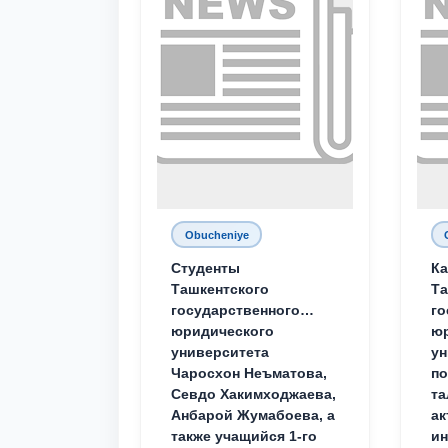
Obucheniye
Студенты
Ка
Ташкентского
Та
государственного
го
юридического
ю
университета
ун
Чаросхон Неъматова,
п
Севдо Хакимходжаева,
та
Анбарой Жумабоева, а
ак
также учащийся 1-го
и