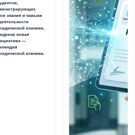
удентов,
емонстрирующих
ои знания и навыки
деятельности
идической клиники,
едрена новая
ициатива —
ипендия
идической клиники.