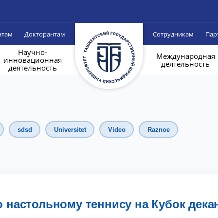
нтам
Докторантам
Сотрудникам
Пар
Научно-
Международная
инновационная
деятельность
деятельность
sdsd
Universitet
Video
Raznoe
 настольному теннису на Кубок дека