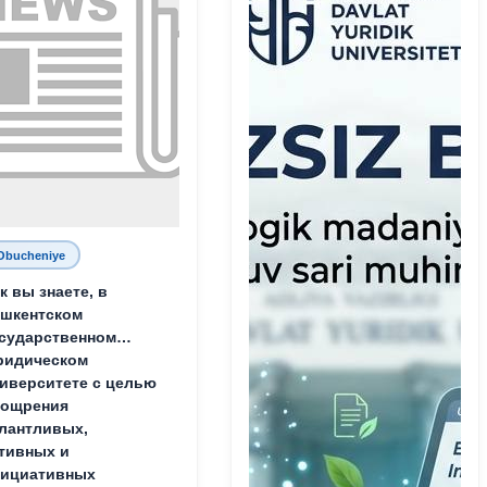
Obucheniye
к вы знаете, в
шкентском
сударственном
ридическом
иверситете с целью
оощрения
лантливых,
тивных и
нициативных