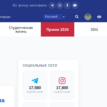
Biz ijtimoiy tarmoqlarda:
тнерам
Русский
Студенческая
Прием 2026
SDG
жизнь
СОЦИАЛЬНЫЕ СЕТИ
17,580
17,800
подписчиков
подписчиков
на