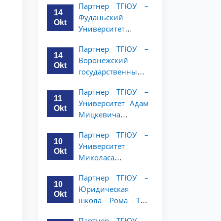
Партнер ТГЮУ –
и права объявляет
14
Фуданьский
программу
Okt
Университет
академической
объявляет
мобильности для
Партнер ТГЮУ –
программу
студентов 2–3
14
Воронежский
академической
курсов ТГЮУ
Okt
государственный
мобильности для
университет
студентов 2–3
Партнер ТГЮУ –
объявляет
курсов ТГЮУ
11
Университет Адам
программу
Okt
Мицкевича
академической
объявляет
мобильности для
Партнер ТГЮУ –
программу
студентов 2–3
10
Университет
академической
курсов ТГЮУ
Okt
Миколаса
мобильности для
Ромериса
студентов 2–3
Партнер ТГЮУ –
объявляет
курсов ТГЮУ
10
Юридическая
программу
Okt
школа Рома Тре
академической
объявляет о
мобильности для
Партнер ТГЮУ –