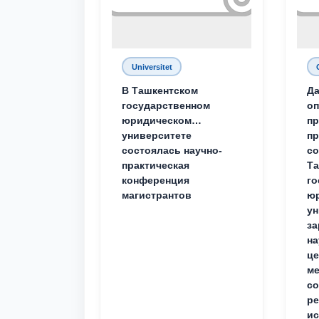
Universitet
В Ташкентском
Да
государственном
о
юридическом
пр
университете
пр
состоялась научно-
со
практическая
Та
конференция
го
магистрантов
юр
ун
за
на
це
ме
с
ре
ис