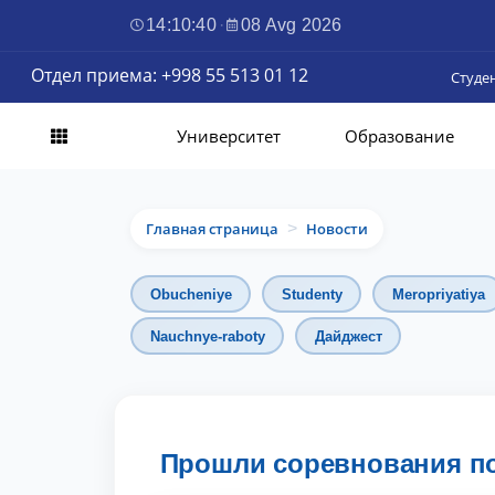
14:10:42
·
08 Avg 2026
Отдел приема: +998 55 513 01 12
Студе
Университет
Образование
Главная страница
Новости
>
Obucheniye
Studenty
Meropriyatiya
Nauchnye-raboty
Дайджест
Прошли соревнования по