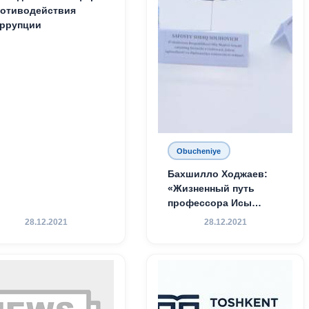
отиводействия
ррупции
Obucheniye
Бахшилло Ходжаев:
«Жизненный путь
профессора Исы
Хамедова — яркий
28.12.2021
28.12.2021
пример беззаветного
служения науке,
Родине и воспитанию
молодого поколения»