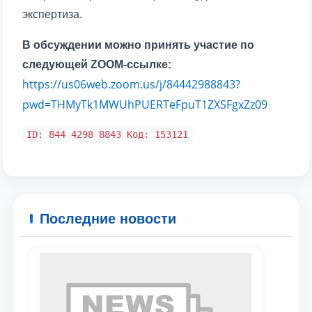
экспертиза.
В обсуждении можно принять участие по
следующей ZOOM-ссылке:
Ваше имя и фамилия
https://us06web.zoom.us/j/84442988843?
Ваш номер телефона
pwd=THMyTk1MWUhPUERTeFpuT1ZXSFgxZz09
ID: 844 4298 8843 Код: 153121
Почта
отправить
Последние новости