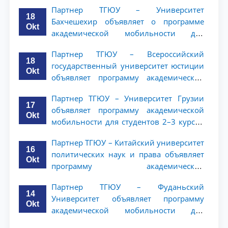
Партнер ТГЮУ – Университет
18
Бахчешехир объявляет о программе
Okt
академической мобильности для
студентов 2-3 курсов
Партнер ТГЮУ – Всероссийский
18
государственный университет юстиции
Okt
объявляет программу академической
мобильности для студентов 2–3 курсов
Партнер ТГЮУ – Университет Грузии
ТГЮУ
17
объявляет программу академической
Okt
мобильности для студентов 2–3 курсов
ТГЮУ
Партнер ТГЮУ – Китайский университет
16
политических наук и права объявляет
Okt
программу академической
мобильности для студентов 2–3 курсов
Партнер ТГЮУ – Фуданьский
ТГЮУ
14
Университет объявляет программу
Okt
академической мобильности для
студентов 2–3 курсов ТГЮУ