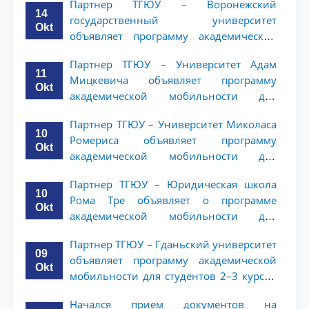
Партнер ТГЮУ – Воронежский
14
государственный университет
Okt
объявляет программу академической
мобильности для студентов 2–3 курсов
Партнер ТГЮУ – Университет Адам
ТГЮУ
11
Мицкевича объявляет программу
Okt
академической мобильности для
студентов 2–3 курсов ТГЮУ
Партнер ТГЮУ – Университет Миколаса
10
Ромериса объявляет программу
Okt
академической мобильности для
студентов 2–3 курсов
Партнер ТГЮУ – Юридическая школа
10
Рома Тре объявляет о программе
Okt
академической мобильности для
студентов 2–3 курсов
Партнер ТГЮУ – Гданьский университет
09
объявляет программу академической
Okt
мобильности для студентов 2–3 курсов
ТГЮУ
Начался прием документов на