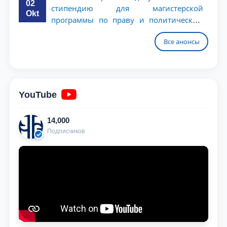
02
стипендию для магистерской
Okt
программы по праву и политическим
наукам в Университете Нагоя
Все анонсы
YouTube
14,000
Подписчиков