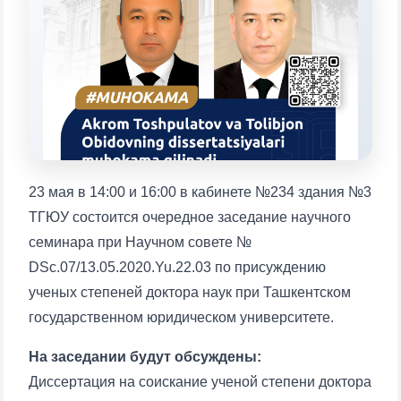
Выберите тему — затем появятся
конкретные вопросы:
1. Документы (бакалавр) (5)
2. Документы (магистр) (4)
3. Собеседование (бакалавр) (8)
4. Собеседование (магистр) (5)
5. Стоимость обучения (2)
6. Онлайн-заявки (15)
7. Колл-центр (4)
8. Квота (бакалавриат) (1)
9. Квота (магистратура) (1)
23 мая в 14:00 и 16:00 в кабинете №234 здания №3
ТГЮУ состоится очередное заседание научного
✉️ Написать администратору
семинара при Научном совете №
DSc.07/13.05.2020.Yu.22.03 по присуждению
ученых степеней доктора наук при Ташкентском
государственном юридическом университете.
На заседании будут обсуждены:
Диссертация на соискание ученой степени доктора