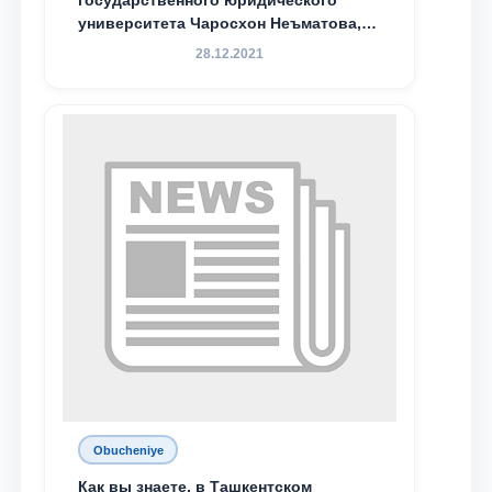
государственного юридического
университета Чаросхон Неъматова,
Севдо Хакимходжаева, Анбарой
28.12.2021
Жумабоева, а также учащийся 1-го
курса академического лицея имени
М.С. Восиковой при ТГЮУ Абдували
Махамадалиев стали стипендиатами
специальной стипендии имени
Хадичи Сулеймановой.
Obucheniye
Как вы знаете, в Ташкентском