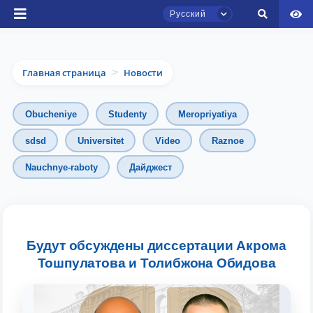
Русский
Главная страница
Новости
>
Obucheniye
Studenty
Meropriyatiya
sdsd
Universitet
Video
Raznoe
Nauchnye-raboty
Дайджест
Чат приёмной комиссии ТГЮУ
Онлайн
Здравствуйте! Добро пожаловать в чат
приёмной комиссии ТГЮУ.
Будут обсуждены диссертации Акрома
Тошпулатова и Толибжона Обидова
Оставляйте здесь свои обращения по
вопросам приёма.