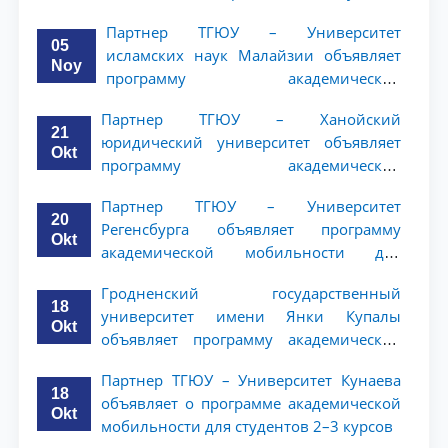
(NWUPL) объявляет программу
Партнер ТГЮУ – Университет
академической мобильности для
05
исламских наук Малайзии объявляет
студентов 2–3 курсов
Noy
программу академической
мобильности для студентов 2–3 курсов
Партнер ТГЮУ – Ханойский
ТГЮУ
21
юридический университет объявляет
Okt
программу академической
мобильности для студентов 2–3 курсов
Партнер ТГЮУ – Университет
20
Регенсбурга объявляет программу
Okt
академической мобильности для
студентов 2–3 курсов
Гродненский государственный
18
университет имени Янки Купалы
Okt
объявляет программу академической
мобильности для студентов 2-3 курсов
Партнер ТГЮУ – Университет Кунаева
ТГЮУ
18
объявляет о программе академической
Okt
мобильности для студентов 2–3 курсов