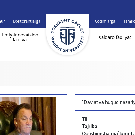
hun
Doktorantlarga
Xodimlarga
Hamkor
Ilmiy-innovatsion
Xalqaro faoliyat
faoliyat
"Davlat va huquq nazariy
Til
Tajriba
Qo`shimcha ma`lumotl