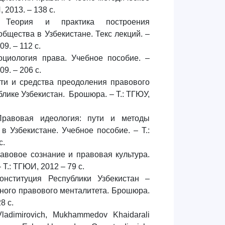
 2013. – 138 с.
 Теория и практика построения
общества в Узбекистане. Текс лекций. –
9. – 112 с.
оциология права. Учебное пособие. –
9. – 206 с.
ути и средства преодоления правового
блике Узбекистан. Брошюра. – Т.: ТГЮУ,
Правовая идеология: пути и методы
в Узбекистане. Учебное пособие. – Т.:
с.
авовое сознание и правовая культура.
 Т.: ТГЮИ, 2012 – 79 с.
онституция Республики Узбекистан –
ного правового менталитета. Брошюра.
8 с.
Vladimirovich, Mukhammedov Khaidarali