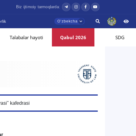
Biz ijtimoiy tarmoqlarda:
lik
Oʼzbekcha
Talabalar hayoti
Qabul 2026
SDG
asi" kafedrasi
ar