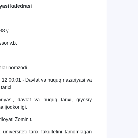
iyasi kafedrasi
38 y.
ssor v.b.
fanlar nomzodi
:
12.00.01 - Davlat va huquq nazariyasi va
r tarixi
iyasi, davlat va huquq tarixi, qiyosiy
 ijodkorligi.
viloyati Zomin t.
 universiteti tarix fakultetini tamomlagan