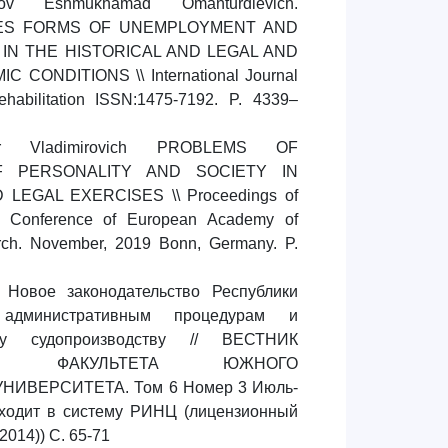
irov Eshmukhamad Omanturdievich.
UES FORMS OF UNEMPLOYMENT AND
 IN THE HISTORICAL AND LEGAL AND
CONDITIONS \\ International Journal
ehabilitation ISSN:1475-7192. P. 4339–
gor Vladimirovich PROBLEMS OF
F PERSONALITY AND SOCIETY IN
 LEGAL EXERCISES \\ Proceedings of
al Conference of European Academy of
ch. November, 2019 Bonn, Germany. P.
Новое законодательство Республики
административным процедурам и
ому судопроизводству // ВЕСТНИК
ОГО ФАКУЛЬТЕТА ЮЖНОГО
НИВЕРСИТЕТА. Том 6 Номер 3 Июль-
Входит в систему РИНЦ (лицензионный
2014)) С. 65-71