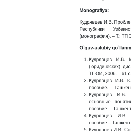
Monografiya:
Кудрявцев И.В. Пробл
Республики Узбеки
(монография). – Т.: ТГЮ
O`quv-uslubiy qo`llan
Кудрявцев И.В. 
(юридических) ди
ТГЮИ, 2006. – 61 с
Кудрявцев И.В. Ю
пособие. – Ташкент
Кудрявцев И.В. 
основные поняти
пособие. – Ташкент
Кудрявцев И.В. 
пособие.– Ташкент:
Кудрявцев И.В. Со