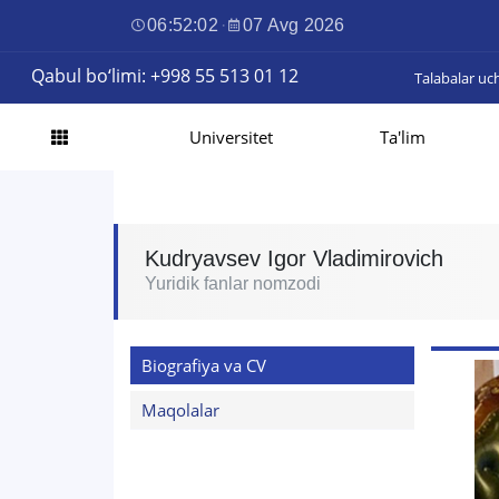
06:52:04
·
07 Avg 2026
Qabul bo‘limi: +998 55 513 01 12
Talabalar uc
Universitet
Ta'lim
Kudryavsev Igor Vladimirovich
Yuridik fanlar nomzodi
Biografiya va CV
Maqolalar