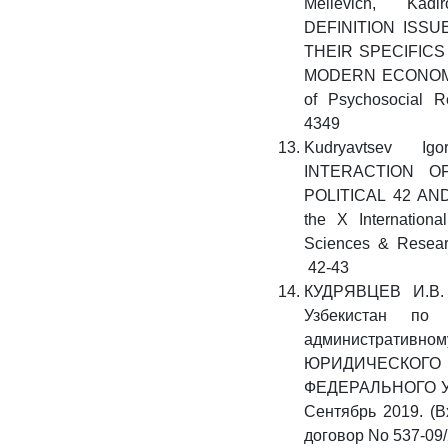
Melievich, Kad
DEFINITION ISS
THEIR SPECIFICS
MODERN ECONOMIC 
of Psychosocial R
4349
Kudryavtsev I
INTERACTION O
POLITICAL 42 AND
the X Internation
Sciences & Resear
42-43
КУДРЯВЦЕВ И.В. 
Узбекистан по 
административн
ЮРИДИЧЕСК
ФЕДЕРАЛЬНОГО У
Сентябрь 2019. (
договор No 537-09/