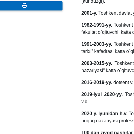
(kunduzgi).
2001-y.
Toshkent davlat y
1982-1991-yy.
Toshkent d
fakultet o`qituvchi, katta
1991-2003-yy.
Toshkent d
tarixi” kafedrasi katta o`
2003-2015-yy.
Toshkent
nazariyasi” katta o`qituv
2016-2019-yy.
dotsent v
2019-iyul 2020-yy.
Toshk
v.b.
2020-y. iyunidan h.v.
Tos
huquq nazariyasi profes
100 dan ziyod nashrlar