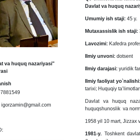
Davlat va huquq nazar
Umumiy ish staji:
45 y.
Mutaxassislik ish staji:
Lavozimi:
Kafedra profe
Ilmiy unvoni:
dotsent
at va huquq nazariyasi"
Ilmiy darajasi:
yuridik 
rasi
Ilmiy faoliyat yo`nalishi
anish
tarixi; Huquqiy ta’limotla
907881549
Davlat va huquq nazar
: igorzamin@gmail.com
huquqshunoslik va norma
1958 yil 10 mart, Jizzax 
D:
1981-y.
Toshkent davlat