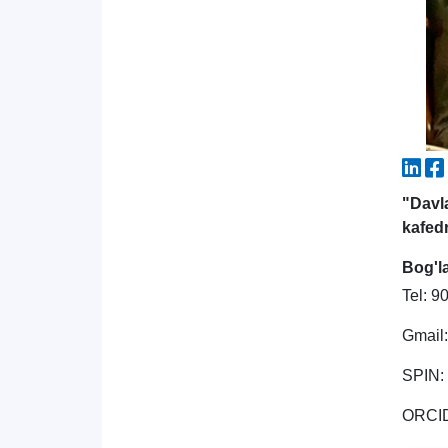
"Davl
kafed
Bog'l
Tel: 
Gmail
SPIN:
ORCI