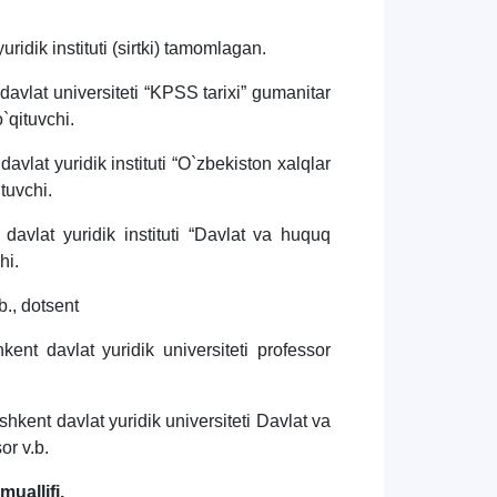
uridik instituti (sirtki) tamomlagan.
avlat universiteti “KPSS tarixi” gumanitar
 o`qituvchi.
avlat yuridik instituti “O`zbekiston xalqlar
qituvchi.
 davlat yuridik instituti “Davlat va huquq
chi.
.b., dotsent
ent davlat yuridik universiteti professor
hkent davlat yuridik universiteti Davlat va
sor v.b.
 muallifi.