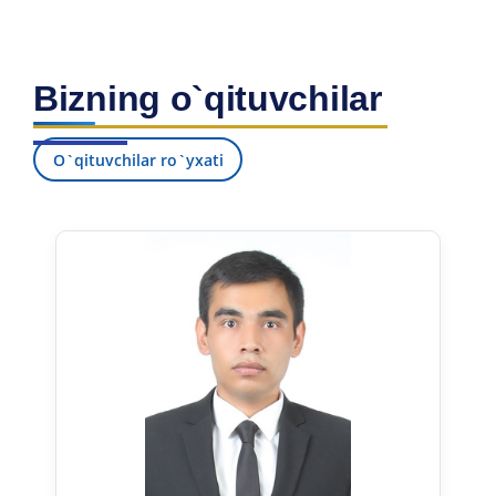
Bizning o`qituvchilar
O`qituvchilar ro`yxati