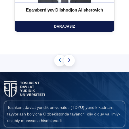
Egamberdiyev Dilshodjon Alisherovich
DARAJASIZ
‹
›
Toshkent davlat yuridik universiteti (TDYU) yuridik kadrlarni
tayyorlash bo‘yicha O‘zbekistonda tayanch oliy o‘quv va ilmiy-
uslubiy muassasa hisoblanadi.