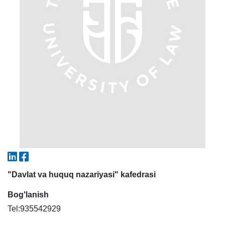
7. Call-center (4)
8. Bakalavriat kvotasi (3)
9. Magistratura kvotasi (4)
✉️ Adminga yozish
"Davlat va huquq nazariyasi" kafedrasi
Bog'lanish
Tel:935542929