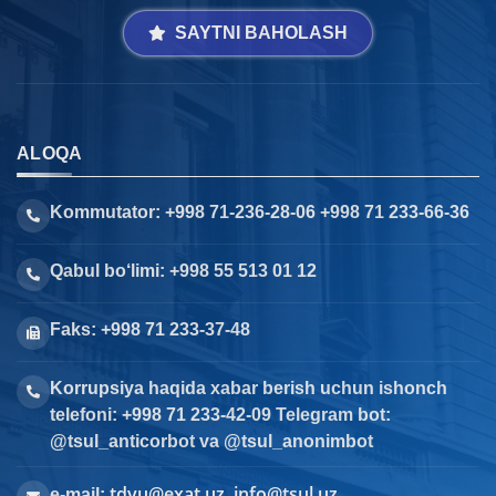
SAYTNI BAHOLASH
ALOQA
Kommutator: +998 71-236-28-06 +998 71 233-66-36
Qabul bo‘limi: +998 55 513 01 12
Faks: +998 71 233-37-48
Korrupsiya haqida xabar berish uchun ishonch
telefoni: +998 71 233-42-09 Telegram bot:
@tsul_anticorbot va @tsul_anonimbot
tdyu@exat.uz, info@tsul.uz
e-mail: