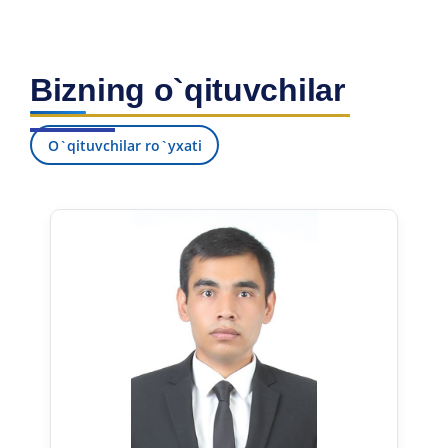
Bizning o`qituvchilar
O`qituvchilar ro`yxati