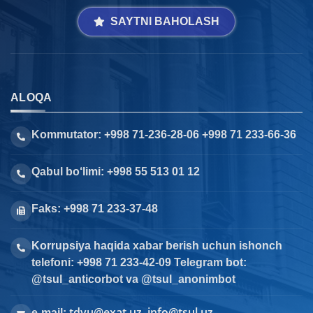
SAYTNI BAHOLASH
ALOQA
Kommutator: +998 71-236-28-06 +998 71 233-66-36
Qabul bo‘limi: +998 55 513 01 12
Faks: +998 71 233-37-48
Korrupsiya haqida xabar berish uchun ishonch
telefoni: +998 71 233-42-09 Telegram bot:
@tsul_anticorbot va @tsul_anonimbot
tdyu@exat.uz, info@tsul.uz
e-mail: