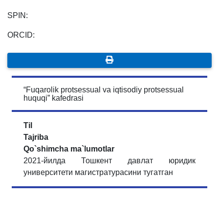
SPIN:
ORCID:
“Fuqarolik protsessual va iqtisodiy protsessual
huquqi” kafedrasi
Til
Tajriba
Qo`shimcha ma`lumotlar
2021-йилда Тошкент давлат юридик
университети магистратурасини тугатган