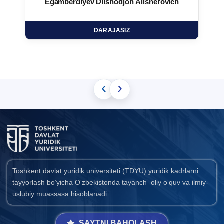
Egamberdiyev Dilshodjon Alisherovich
DARAJASIZ
‹
›
Toshkent davlat yuridik universiteti (TDYU) yuridik kadrlarni
tayyorlash bo‘yicha O‘zbekistonda tayanch oliy o‘quv va ilmiy-
uslubiy muassasa hisoblanadi.
SAYTNI BAHOLASH