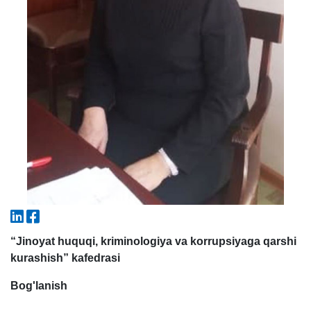
5. To'lov-kontrakt (2)
6. Elektron ariza (16)
7. Call-center (4)
8. Bakalavriat kvotasi (3)
9. Magistratura kvotasi (4)
✉️ Adminga yozish
“Jinoyat huquqi, kriminologiya va korrupsiyaga qarshi
kurashish” kafedrasi
Bog'lanish