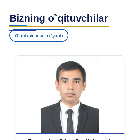
Bizning o`qituvchilar
O`qituvchilar ro`yxati