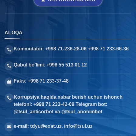
ALOQA
Kommutator: +998 71-236-28-06 +998 71 233-66-36
Qabul bo‘limi: +998 55 513 01 12
Faks: +998 71 233-37-48
Korrupsiya haqida xabar berish uchun ishonch
telefoni: +998 71 233-42-09 Telegram bot:
@tsul_anticorbot va @tsul_anonimbot
tdyu@exat.uz, info@tsul.uz
e-mail: