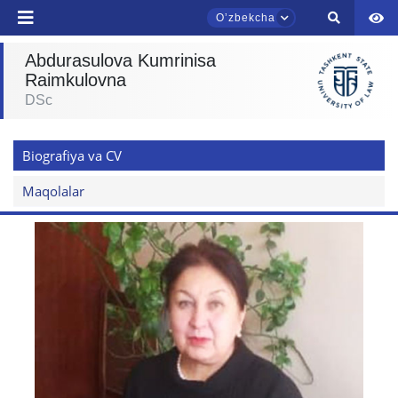
Oʼzbekcha
Abdurasulova Kumrinisa
Raimkulovna
TDYU qabul murojaatlari chati
DSc
Onlayn
Biografiya va CV
Assalomu alaykum! TDYU qabul murojaatlari
chatiga xush kelibsiz.
Maqolalar
Qabul bo'yicha murojaatlaringizni ushbu
chatda qoldiring.
Mavzuni tanlang — keyin shu mavzudagi aniq
savollar chiqadi:
1. Hujjatlar (bakalavr) (5)
2. Hujjatlar (magistr) (4)
3. Suhbat (bakalavr) (8)
4. Suhbat (magistr) (5)