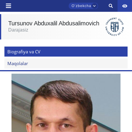
Oʼzbekcha
yuborish
Tursunov Abduxalil Abdusalimovich
Darajasiz
TDYU qabul murojaatlari chati
Onlayn
Biografiya va CV
Assalomu alaykum! TDYU qabul murojaatlari
chatiga xush kelibsiz.
Maqolalar
Qabul bo'yicha murojaatlaringizni ushbu
chatda qoldiring.
Mavzuni tanlang — keyin shu mavzudagi aniq
savollar chiqadi:
1. Hujjatlar (bakalavr) (5)
2. Hujjatlar (magistr) (4)
3. Suhbat (bakalavr) (8)
4. Suhbat (magistr) (5)