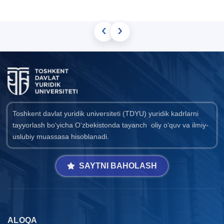
‹
›
Toshkent davlat yuridik universiteti (TDYU) yuridik kadrlarni
tayyorlash bo‘yicha O‘zbekistonda tayanch oliy o‘quv va ilmiy-
uslubiy muassasa hisoblanadi.
SAYTNI BAHOLASH
ALOQA