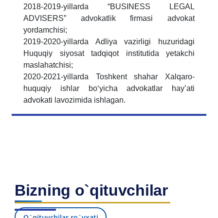
2018-2019-yillarda “BUSINESS LEGAL
ADVISERS” advokatlik firmasi advokat
yordamchisi;
2019-2020-yillarda Adliya vazirligi huzuridagi
Huquqiy siyosat tadqiqot institutida yetakchi
maslahatchisi;
2020-2021-yillarda Toshkent shahar Xalqaro-
huquqiy ishlar boʻyicha advokatlar hayʼati
advokati lavozimida ishlagan.
Bizning o`qituvchilar
O`qituvchilar ro`yxati