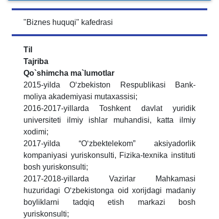
"Biznes huquqi" kafedrasi
Til
Tajriba
Qo`shimcha ma`lumotlar
2015-yilda Oʻzbekiston Respublikasi Bank-
moliya akademiyasi mutaxassisi;
2016-2017-yillarda Toshkent davlat yuridik
universiteti ilmiy ishlar muhandisi, katta ilmiy
xodimi;
2017-yilda “Oʻzbektelekom” aksiyadorlik
kompaniyasi yuriskonsulti, Fizika-texnika instituti
bosh yuriskonsulti;
2017-2018-yillarda Vazirlar Mahkamasi
huzuridagi Oʻzbekistonga oid xorijdagi madaniy
boyliklarni tadqiq etish markazi bosh
yuriskonsulti;