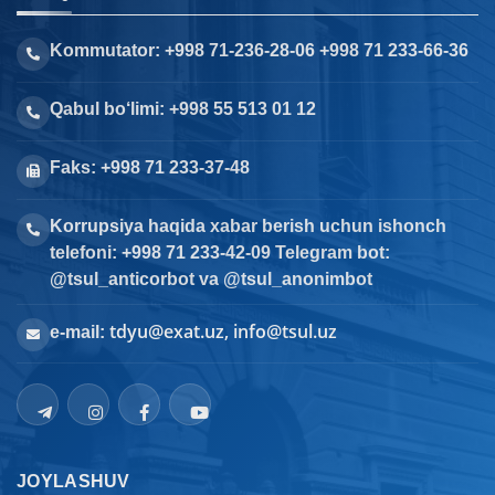
Kommutator: +998 71-236-28-06 +998 71 233-66-36
Qabul bo‘limi: +998 55 513 01 12
Faks: +998 71 233-37-48
Korrupsiya haqida xabar berish uchun ishonch
telefoni: +998 71 233-42-09 Telegram bot:
@tsul_anticorbot va @tsul_anonimbot
tdyu@exat.uz, info@tsul.uz
e-mail:
JOYLASHUV