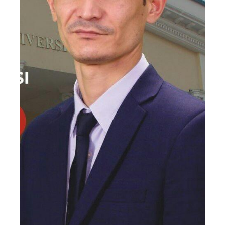
5. To'lov-kontrakt (2)
6. Elektron ariza (16)
7. Call-center (4)
8. Bakalavriat kvotasi (3)
9. Magistratura kvotasi (4)
✉️ Adminga yozish