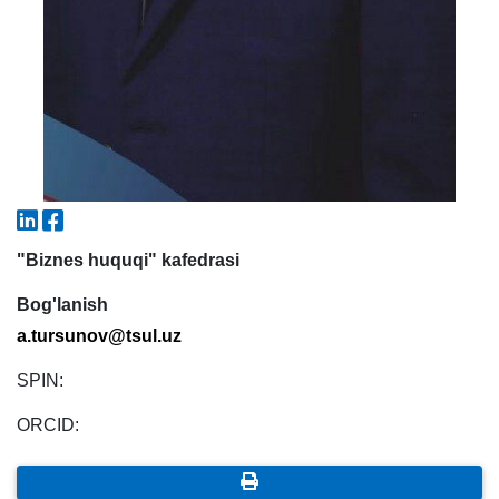
"Biznes huquqi" kafedrasi
Bog'lanish
а.tursunov@tsul.uz
SPIN:
ORCID: