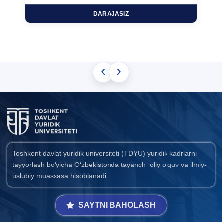
DARAJASIZ
‹
›
Toshkent davlat yuridik universiteti (TDYU) yuridik kadrlarni
tayyorlash bo‘yicha O‘zbekistonda tayanch oliy o‘quv va ilmiy-
uslubiy muassasa hisoblanadi.
SAYTNI BAHOLASH