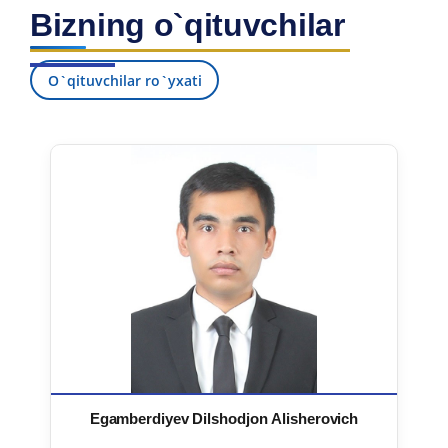
Bizning o`qituvchilar
O`qituvchilar ro`yxati
Egamberdiyev Dilshodjon Alisherovich