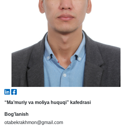
7. Call-center (4)
8. Bakalavriat kvotasi (3)
9. Magistratura kvotasi (4)
✉️ Adminga yozish
“Maʼmuriy va moliya huquqi” kafedrasi
Bog'lanish
otabekrakhmon@gmail.com