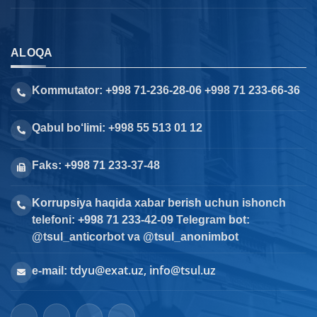
ALOQA
Kommutator: +998 71-236-28-06 +998 71 233-66-36
Qabul bo‘limi: +998 55 513 01 12
Faks: +998 71 233-37-48
Korrupsiya haqida xabar berish uchun ishonch
telefoni: +998 71 233-42-09 Telegram bot:
@tsul_anticorbot va @tsul_anonimbot
tdyu@exat.uz, info@tsul.uz
e-mail: