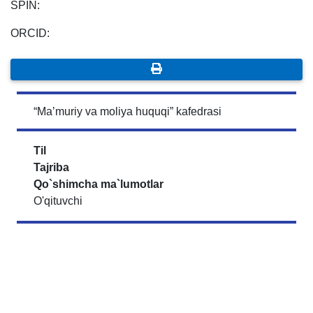
SPIN:
ORCID:
“Maʼmuriy va moliya huquqi” kafedrasi
Til
Tajriba
Qo`shimcha ma`lumotlar
O'qituvchi