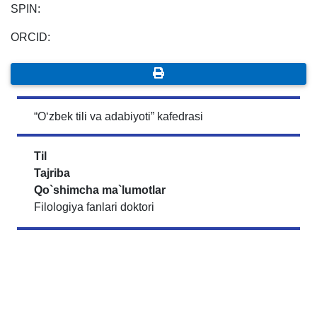
SPIN:
ORCID:
“O‘zbek tili va adabiyoti” kafedrasi
Til
Tajriba
Qo`shimcha ma`lumotlar
Filologiya fanlari doktori