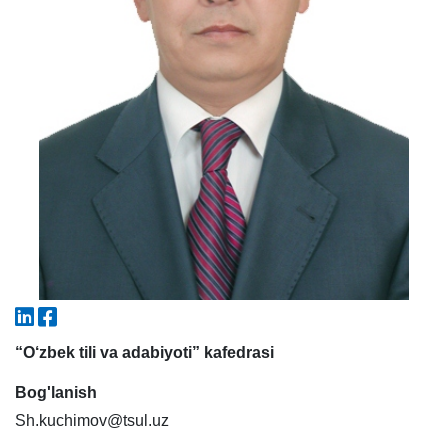
7. Call-center (4)
8. Bakalavriat kvotasi (3)
9. Magistratura kvotasi (4)
✉️ Adminga yozish
“O‘zbek tili va adabiyoti” kafedrasi
Bog'lanish
Sh.kuchimov@tsul.uz