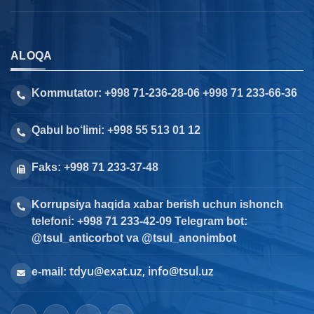
ALOQA
Kommutator: +998 71-236-28-06 +998 71 233-66-36
Qabul bo‘limi: +998 55 513 01 12
Faks: +998 71 233-37-48
Korrupsiya haqida xabar berish uchun ishonch
telefoni: +998 71 233-42-09 Telegram bot:
@tsul_anticorbot va @tsul_anonimbot
tdyu@exat.uz, info@tsul.uz
e-mail: