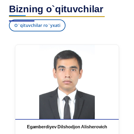
Bizning o`qituvchilar
O`qituvchilar ro`yxati
Egamberdiyev Dilshodjon Alisherovich