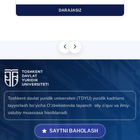
DARAJASIZ
‹
›
Toshkent davlat yuridik universiteti (TDYU) yuridik kadrlarni
tayyorlash bo‘yicha O‘zbekistonda tayanch oliy o‘quv va ilmiy-
uslubiy muassasa hisoblanadi.
SAYTNI BAHOLASH