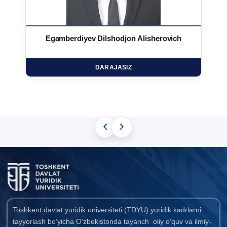
Egamberdiyev Dilshodjon Alisherovich
DARAJASIZ
‹
›
Toshkent davlat yuridik universiteti (TDYU) yuridik kadrlarni
tayyorlash bo‘yicha O‘zbekistonda tayanch oliy o‘quv va ilmiy-