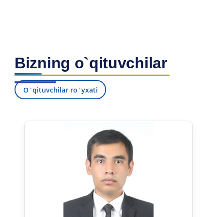
Bizning o`qituvchilar
O`qituvchilar ro`yxati