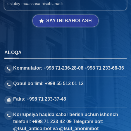
uslubiy muassasa hisoblanadi.
SAYTNI BAHOLASH
ALOQA
Kommutator: +998 71-236-28-06 +998 71 233-66-36
Qabul bo‘limi: +998 55 513 01 12
Faks: +998 71 233-37-48
Korrupsiya haqida xabar berish uchun ishonch
telefoni: +998 71 233-42-09 Telegram bot:
@tsul_anticorbot va @tsul_anonimbot