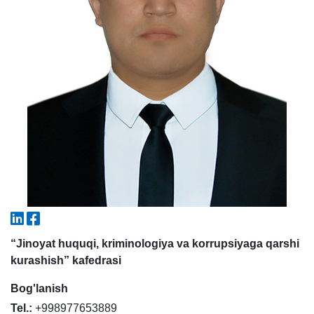
5. To'lov-kontrakt (2)
6. Elektron ariza (16)
7. Call-center (4)
8. Bakalavriat kvotasi (3)
9. Magistratura kvotasi (4)
✉️ Adminga yozish
“Jinoyat huquqi, kriminologiya va korrupsiyaga qarshi
kurashish” kafedrasi
Bog'lanish
Tel.:
+998977653889