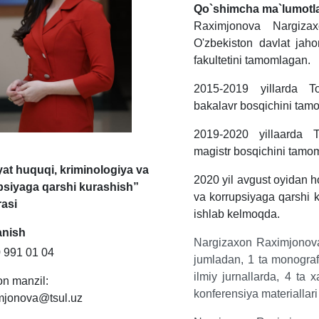
Qo`shimcha ma`lumotl
Raximjonova Nargizax
O'zbekiston davlat jahon 
fakultetini tamomlagan.
2015-2019 yillarda To
bakalavr bosqichini tam
2019-2020 yillaarda To
magistr bosqichini tamo
yat huquqi, kriminologiya va
2020 yil avgust oyidan h
psiyaga qarshi kurashish”
va korrupsiyaga qarshi k
rasi
ishlab kelmoqda.
anish
Nargizaxon Raximjonov
0 991 01 04
jumladan,
1
ta
monograf
ilmiy
jurnallarda,
4
ta
x
on manzil:
konferensiya
materiallari
imjonova@tsul.uz