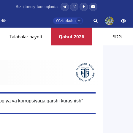
Biz ijtimoiy tarmoqlarda:
lik
Oʼzbekcha
Talabalar hayoti
Qabul 2026
SDG
logiya va korrupsiyaga qarshi kurashish”