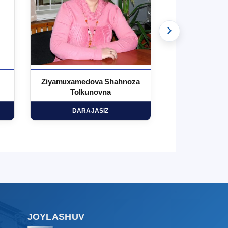
›
TDYU qabul murojaatlari chati
Onlayn
Assalomu alaykum! TDYU qabul
murojaatlari chatiga xush kelibsiz.
Ziyamuxamedova Shahnoza
Ibragimo
Tolkunovna
Ro'zib
Qabul bo'yicha murojaatlaringizni
ushbu chatda qoldiring.
DARAJASIZ
DARA
Mavzuni tanlang — keyin shu
mavzudagi aniq savollar chiqadi:
1. Hujjatlar (bakalavr) (5)
2. Hujjatlar (magistr) (4)
3. Suhbat (bakalavr) (8)
4. Suhbat (magistr) (5)
5. To'lov-kontrakt (2)
6. Elektron ariza (16)
JOYLASHUV
7. Call-center (4)
8. Bakalavriat kvotasi (3)