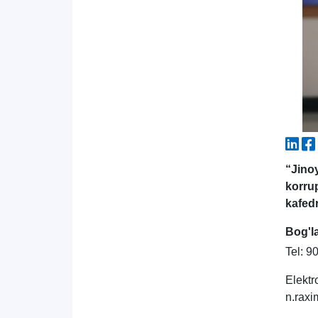
“Jino
korru
kafed
Bog'l
Tel: 9
Elektr
n.rax