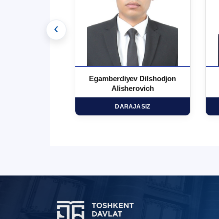
‹
 Ma`rufjon
Egamberdiyev Dilshodjon
minovich
Alisherovich
HD
DARAJASIZ