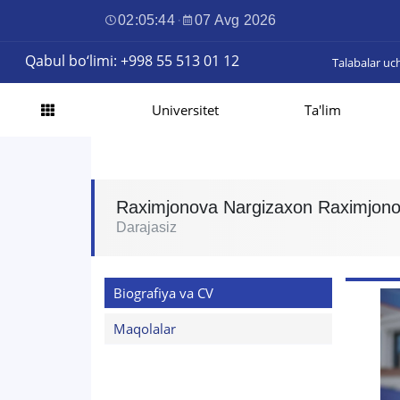
02:05:45
·
07 Avg 2026
Qabul bo‘limi: +998 55 513 01 12
Talabalar uc
Universitet
Ta'lim
Raximjonova Nargizaxon Raximjon
Darajasiz
Biografiya va CV
Maqolalar