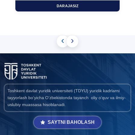
DARAJASIZ
‹
›
Toshkent davlat yuridik universiteti (TDYU) yuridik kadrlarni
tayyorlash bo‘yicha O‘zbekistonda tayanch oliy o‘quv va ilmiy-
uslubiy muassasa hisoblanadi.
SAYTNI BAHOLASH