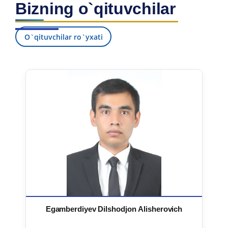
Bizning o`qituvchilar
7. Call-center (4)
8. Bakalavriat kvotasi (3)
9. Magistratura kvotasi (4)
✉️ Adminga yozish
O`qituvchilar ro`yxati
Egamberdiyev Dilshodjon Alisherovich