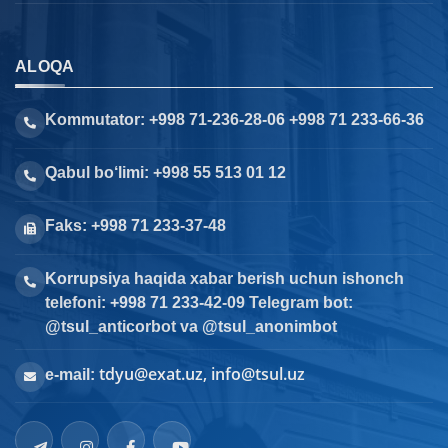
ALOQA
Kommutator: +998 71-236-28-06 +998 71 233-66-36
Qabul bo‘limi: +998 55 513 01 12
Faks: +998 71 233-37-48
Korrupsiya haqida xabar berish uchun ishonch
telefoni: +998 71 233-42-09 Telegram bot:
@tsul_anticorbot va @tsul_anonimbot
tdyu@exat.uz, info@tsul.uz
e-mail: