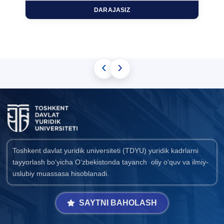
DARAJASIZ
‹
›
Toshkent davlat yuridik universiteti (TDYU) yuridik kadrlarni
tayyorlash bo‘yicha O‘zbekistonda tayanch oliy o‘quv va ilmiy-
uslubiy muassasa hisoblanadi.
SAYTNI BAHOLASH