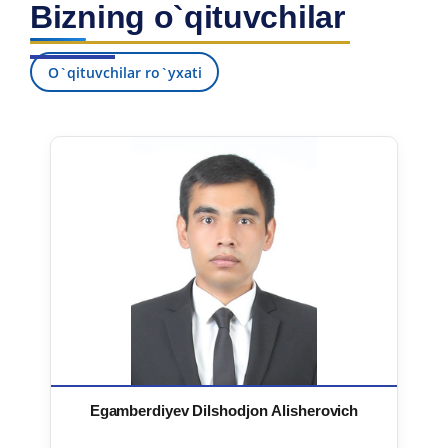
Bizning o`qituvchilar
7. Call-center (4)
8. Bakalavriat kvotasi (3)
9. Magistratura kvotasi (4)
✉️ Adminga yozish
O`qituvchilar ro`yxati
Egamberdiyev Dilshodjon Alisherovich