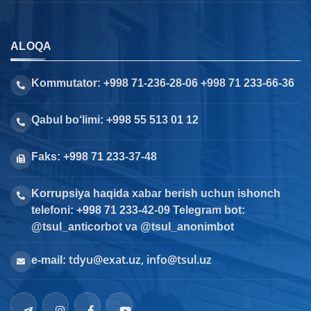
ALOQA
Kommutator: +998 71-236-28-06 +998 71 233-66-36
Qabul bo‘limi: +998 55 513 01 12
Faks: +998 71 233-37-48
Korrupsiya haqida xabar berish uchun ishonch
telefoni: +998 71 233-42-09 Telegram bot:
@tsul_anticorbot va @tsul_anonimbot
tdyu@exat.uz, info@tsul.uz
e-mail: