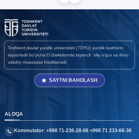
Toshkent davlat yuridik universiteti (TDYU) yuridik kadrlarni
tayyorlash bo‘yicha O‘zbekistonda tayanch oliy o‘quv va ilmiy-
uslubiy muassasa hisoblanadi.
SAYTNI BAHOLASH
ALOQA
Kommutator: +998 71-236-28-06 +998 71 233-66-36