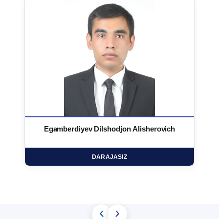
Egamberdiyev Dilshodjon Alisherovich
DARAJASIZ
‹
›