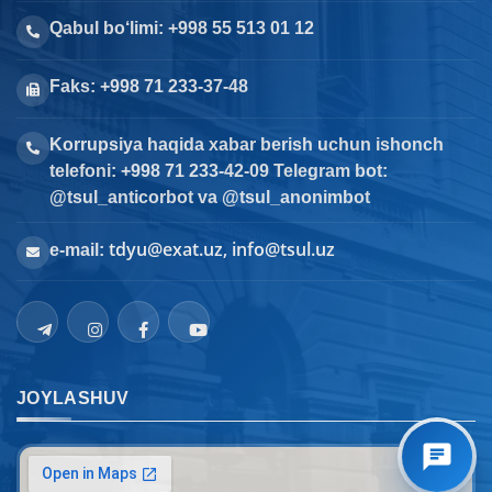
Qabul bo‘limi: +998 55 513 01 12
Faks: +998 71 233-37-48
Korrupsiya haqida xabar berish uchun ishonch
telefoni: +998 71 233-42-09 Telegram bot:
@tsul_anticorbot va @tsul_anonimbot
tdyu@exat.uz, info@tsul.uz
e-mail:
JOYLASHUV