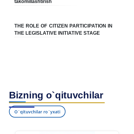
takomillashtirish
7. Call-center (4)
8. Bakalavriat kvotasi (3)
9. Magistratura kvotasi (4)
✉️ Adminga yozish
THE ROLE OF CITIZEN PARTICIPATION IN
THE LEGISLATIVE INITIATIVE STAGE
Bizning o`qituvchilar
O`qituvchilar ro`yxati