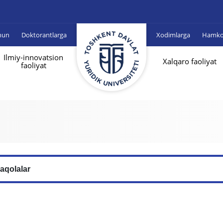
hun
Doktorantlarga
Xodimlarga
Hamkor
Ilmiy-innovatsion
Xalqaro faoliyat
faoliyat
aqolalar