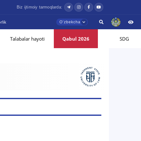
Biz ijtimoiy tarmoqlarda:
lik
Oʼzbekcha
Talabalar hayoti
Qabul 2026
SDG