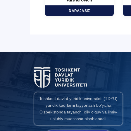
minovich
Alisherovich
HD
DARAJASIZ
Toshkent davlat yuridik universiteti (TDYU)
yuridik kadrlarni tayyorlash bo‘yicha
O‘zbekistonda tayanch oliy o‘quv va ilmiy-
uslubiy muassasa hisoblanadi.