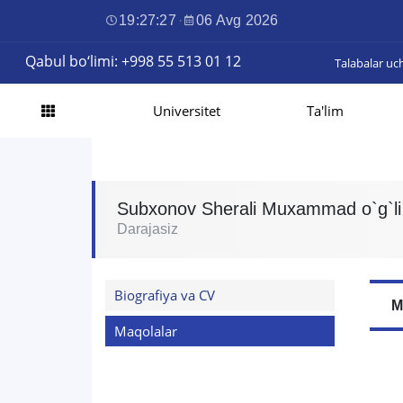
19:27:27
·
06 Avg 2026
Qabul bo‘limi: +998 55 513 01 12
Talabalar uc
Universitet
Ta'lim
Subxonov Sherali Muxammad o`g`li
Darajasiz
Biografiya va CV
M
Maqolalar