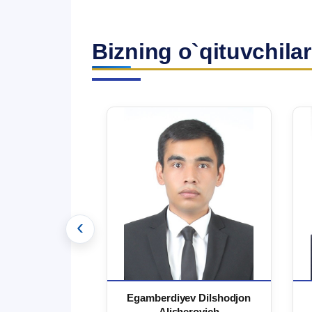
Bizning o`qituvchilar
‹
 Ma`rufjon
Egamberdiyev Dilshodjon