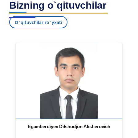
Bizning o`qituvchilar
7. Call-center (4)
8. Bakalavriat kvotasi (3)
9. Magistratura kvotasi (4)
✉️ Adminga yozish
O`qituvchilar ro`yxati
Egamberdiyev Dilshodjon Alisherovich