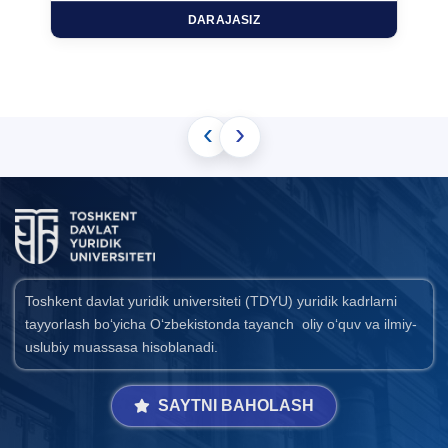
DARAJASIZ
‹
›
Toshkent davlat yuridik universiteti (TDYU) yuridik kadrlarni
tayyorlash bo‘yicha O‘zbekistonda tayanch oliy o‘quv va ilmiy-
uslubiy muassasa hisoblanadi.
SAYTNI BAHOLASH