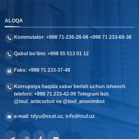
ALOQA
Kommutator: +998 71-236-28-06 +998 71 233-66-36
Qabul bo‘limi: +998 55 513 01 12
Faks: +998 71 233-37-48
Korrupsiya haqida xabar berish uchun ishonch
telefoni: +998 71 233-42-09 Telegram bot:
@tsul_anticorbot va @tsul_anonimbot
tdyu@exat.uz, info@tsul.uz
e-mail: