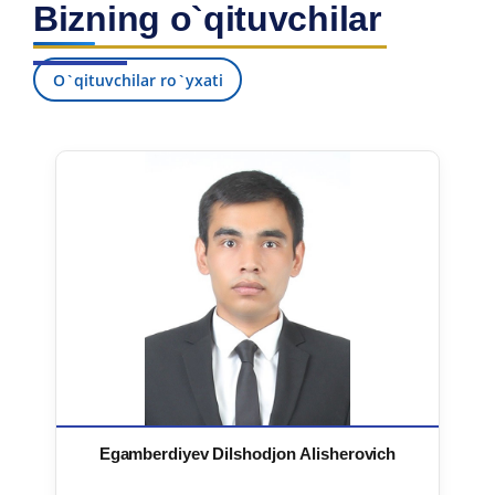
Bizning o`qituvchilar
7. Call-center (4)
8. Bakalavriat kvotasi (3)
9. Magistratura kvotasi (4)
✉️ Adminga yozish
O`qituvchilar ro`yxati
Egamberdiyev Dilshodjon Alisherovich