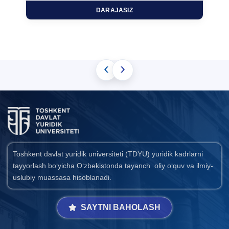
DARAJASIZ
‹
›
Toshkent davlat yuridik universiteti (TDYU) yuridik kadrlarni
tayyorlash bo‘yicha O‘zbekistonda tayanch oliy o‘quv va ilmiy-
uslubiy muassasa hisoblanadi.
SAYTNI BAHOLASH