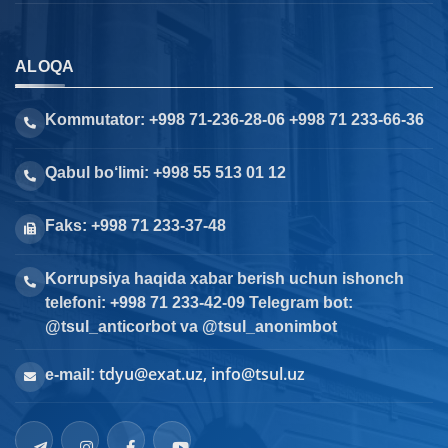
ALOQA
Kommutator: +998 71-236-28-06 +998 71 233-66-36
Qabul bo‘limi: +998 55 513 01 12
Faks: +998 71 233-37-48
Korrupsiya haqida xabar berish uchun ishonch
telefoni: +998 71 233-42-09 Telegram bot:
@tsul_anticorbot va @tsul_anonimbot
tdyu@exat.uz, info@tsul.uz
e-mail: