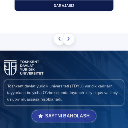
DARAJASIZ
‹
›
Toshkent davlat yuridik universiteti (TDYU) yuridik kadrlarni
tayyorlash bo‘yicha O‘zbekistonda tayanch oliy o‘quv va ilmiy-
uslubiy muassasa hisoblanadi.
SAYTNI BAHOLASH