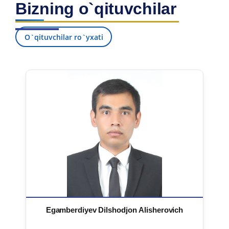
Bizning o`qituvchilar
7. Call-center (4)
8. Bakalavriat kvotasi (3)
9. Magistratura kvotasi (4)
✉️ Adminga yozish
O`qituvchilar ro`yxati
Egamberdiyev Dilshodjon Alisherovich