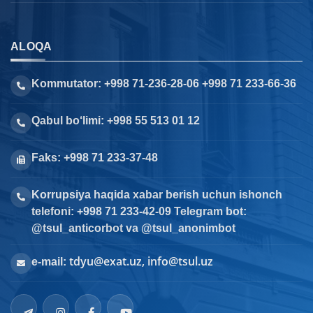
ALOQA
Kommutator: +998 71-236-28-06 +998 71 233-66-36
Qabul bo‘limi: +998 55 513 01 12
Faks: +998 71 233-37-48
Korrupsiya haqida xabar berish uchun ishonch
telefoni: +998 71 233-42-09 Telegram bot:
@tsul_anticorbot va @tsul_anonimbot
tdyu@exat.uz, info@tsul.uz
e-mail: