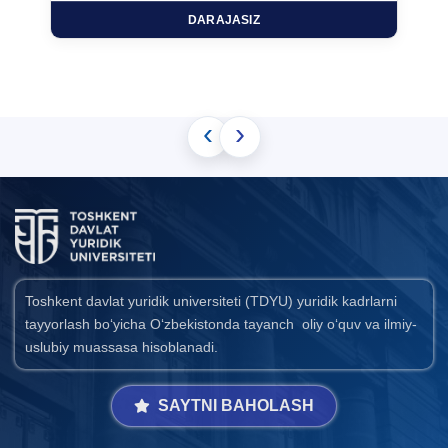
DARAJASIZ
‹
›
Toshkent davlat yuridik universiteti (TDYU) yuridik kadrlarni
tayyorlash bo‘yicha O‘zbekistonda tayanch oliy o‘quv va ilmiy-
uslubiy muassasa hisoblanadi.
SAYTNI BAHOLASH