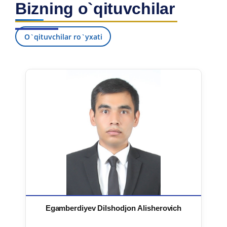
Bizning o`qituvchilar
7. Call-center (4)
8. Bakalavriat kvotasi (3)
9. Magistratura kvotasi (4)
✉️ Adminga yozish
O`qituvchilar ro`yxati
Egamberdiyev Dilshodjon Alisherovich