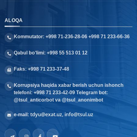
ALOQA
Kommutator: +998 71-236-28-06 +998 71 233-66-36
Qabul bo‘limi: +998 55 513 01 12
Faks: +998 71 233-37-48
Korrupsiya haqida xabar berish uchun ishonch
telefoni: +998 71 233-42-09 Telegram bot:
@tsul_anticorbot va @tsul_anonimbot
tdyu@exat.uz, info@tsul.uz
e-mail: