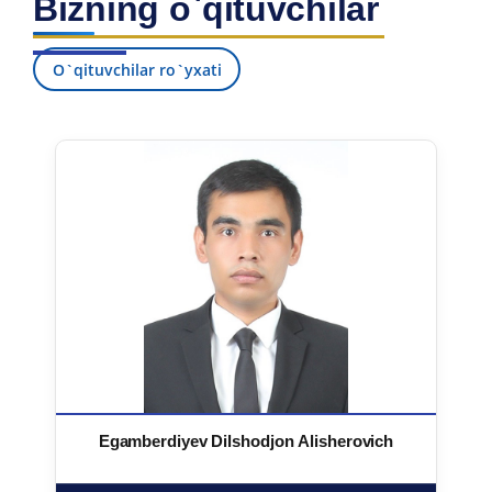
Bizning o`qituvchilar
O`qituvchilar ro`yxati
Egamberdiyev Dilshodjon Alisherovich