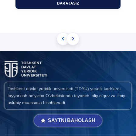
DARAJASIZ
‹
›
Toshkent davlat yuridik universiteti (TDYU) yuridik kadrlarni
tayyorlash bo‘yicha O‘zbekistonda tayanch oliy o‘quv va ilmiy-
uslubiy muassasa hisoblanadi.
SAYTNI BAHOLASH