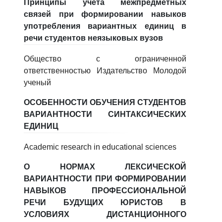
Принципы учета межпредметных
5. To'lov-kontrakt (2)
6. Elektron ariza (16)
связей при формировании навыков
употребления вариантных единиц в
7. Call-center (4)
8. Bakalavriat kvotasi (3)
речи студентов неязыковых вузов
9. Magistratura kvotasi (4)
✉️ Adminga yozish
Общество с ограниченной
ответственностью Издательство Молодой
ученый
ОСОБЕННОСТИ ОБУЧЕНИЯ СТУДЕНТОВ
ВАРИАНТНОСТИ СИНТАКСИЧЕСКИХ
ЕДИНИЦ
Academic research in educational sciences
О НОРМАХ ЛЕКСИЧЕСКОЙ
ВАРИАНТНОСТИ ПРИ ФОРМИРОВАНИИ
НАВЫКОВ ПРОФЕССИОНАЛЬНОЙ
РЕЧИ БУДУЩИХ ЮРИСТОВ В
УСЛОВИЯХ ДИСТАНЦИОННОГО