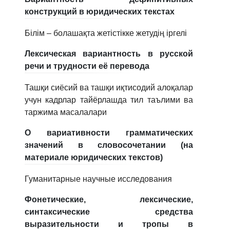
конструкций в юридических текстах
Білім – болашақта жетістікке жетудің іргелі
Лексическая вариантность в русской
речи и трудности её перевода
Ташқи сиёсий ва ташқи иқтисодий алоқалар
учун кадрлар тайёрлашда тил таълими ва
таржима масалалари
О вариативности грамматических
значений в словосочетании (на
материале юридических текстов)
Гуманитарные научные исследования
Фонетические, лексические,
синтаксические средства
выразительности и тропы в