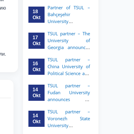
announces an
Partner of TSUL –
нию
academic mobility
18
Bahçeşehir
program for 2nd–
Okt
University
3rd year students of
announces an
Tashkent State
TSUL partner – The
academic mobility
University of Law
17
University of
program for 2nd-
Okt
Georgia announces
and 3rd-year
an academic
ли.
students
TSUL partner –
mobility program
16
China University of
for 2nd–3rd year
Okt
Political Science and
students of TSUL
Law announces
TSUL partner –
academic mobility
14
Fudan University
program for 2nd–
Okt
announces an
3rd year students of
academic mobility
TSUL
TSUL partner –
program for 2nd–
14
Voronezh State
3rd year students of
Okt
University
TSUL
announces an