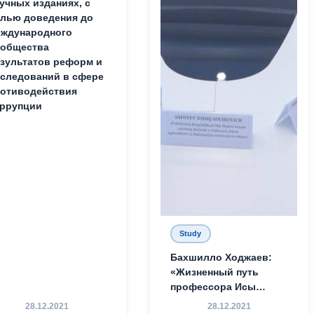
учных изданиях, с
лью доведения до
ждународного
ообщества
зультатов реформ и
следований в сфере
отиводействия
ррупции
Study
Бахшилло Ходжаев:
«Жизненный путь
профессора Исы
Хамедова — яркий
28.12.2021
28.12.2021