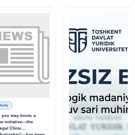
пример беззаветного
служения науке,
Родине и воспитанию
молодого поколения»
Study
 you may know, a
w initiative—the
egal Clinic
holarship"—has been