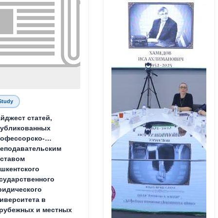
Study
йджест статей,
публикованных
офессорско-
еподавательским
ставом
шкентского
сударственного
идического
иверситета в
рубежных и местных