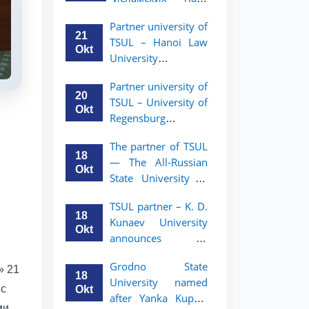
academic mobility
Малайзии
program for 2nd-
Partner university of
объявляет
and 3rd-year
21
TSUL – Hanoi Law
программу
students
Okt
University
академической
announces an
мобильности для
Partner university of
academic mobility
студентов 2–3
20
TSUL – University of
program for 2nd–
курсов ТГЮУ
Okt
Regensburg
3rd year students.
announces an
The partner of TSUL
academic mobility
18
— The All‑Russian
program for 2nd–
Okt
State University of
3rd year students of
Justice — announces
TSUL
TSUL partner – K. D.
an academic
18
Kunaev University
mobility program
Okt
announces an
for 2nd–3rd year
academic mobility
students of
Grodno State
program for 2nd–
» 21
Tashkent State
18
University named
3rd year students
University of Law
 с
Okt
after Yanka Kupala
ми