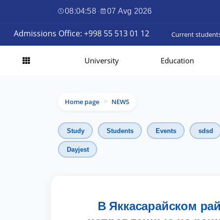
08:04:59
·
07 Avg 2026
Admissions Office: +998 55 513 01 12
Current student
University
Education
Home page
NEWS
>
Study
Students
Events
sdsd
Dayjest
В Яккасарайском ра