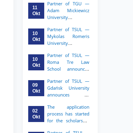
Partner of TGU —
academic mobility
11
Adam Mickiewicz
program for 2nd–
Okt
University
3rd year students of
announces an
TSUL
Partner of TSUL —
academic mobility
10
Mykolas Romeris
program for 2nd
Okt
University
and 3rd-year
announces an
students of TSUL.
Partner of TSUL —
academic mobility
10
Roma Tre Law
program for 2nd
Okt
School announces
and 3rd-year
an academic
students
Partner of TSUL —
mobility program
09
Gdańsk University
for 2nd and 3rd-
Okt
announces an
year students
academic mobility
The application
program for 2nd
02
process has started
and 3rd-year
Okt
for the scholarship
students of TSUL
for the Master’s
Partner of TSUL –