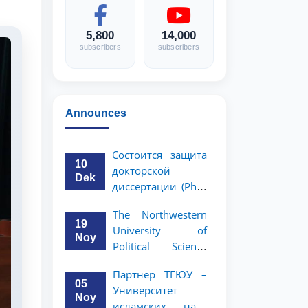
5,800
14,000
subscribers
subscribers
Announces
Состоится защита
10
докторской
Dek
диссертации (PhD)
Рузигул Xoжиевой
The Northwestern
19
University of
Noy
Political Science
and Law, a partner
Партнер ТГЮУ –
of TSUL, has
05
Университет
announced an
Noy
исламских наук