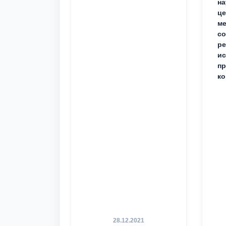
на
це
ме
с
ре
ис
пр
ко
28.12.2021