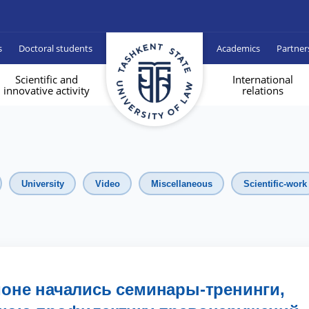
s
Doctoral students
Academics
Partner
Scientific and
International
innovative activity
relations
University
Video
Miscellaneous
Scientific-work
йоне начались семинары-тренинги,