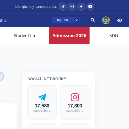
Biz ijtimoiy tarmoqlarda:
ship
English
Student life
Admission 2026
SDG
SOCIAL NETWORKS
17,580
17,800
subscribers
subscribers