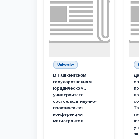
University
В Ташкентском
Да
государственном
о
юридическом
пр
университете
пр
состоялась научно-
со
практическая
Та
конференция
го
магистрантов
юр
ун
за