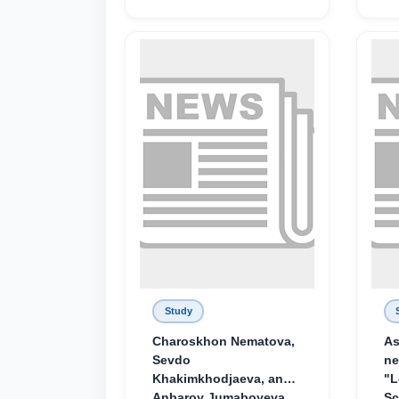
Study
Charoskhon Nematova,
As
Sevdo
ne
Khakimkhodjaeva, and
"L
Anbaroy Jumaboyeva,
Sc