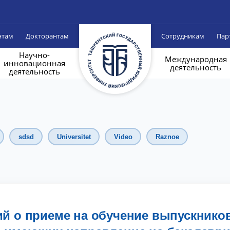
нтам
Докторантам
Сотрудникам
Пар
Научно-
Международная
инновационная
деятельность
деятельность
sdsd
Universitet
Video
Raznoe
ий о приеме на обучение выпускнико