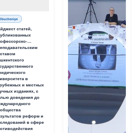
Obucheniye
йджест статей,
публикованных
офессорско-
еподавательским
ставом
шкентского
сударственного
идического
иверситета в
рубежных и местных
учных изданиях, с
лью доведения до
ждународного
ообщества
зультатов реформ и
следований в сфере
отиводействия