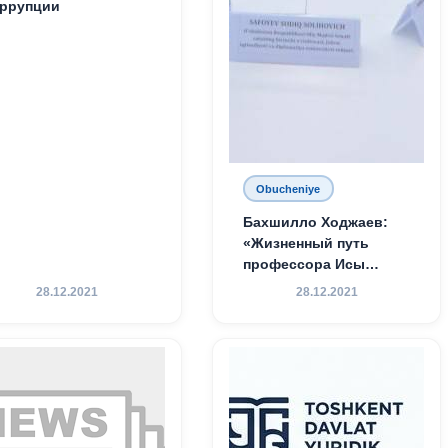
ррупции
Obucheniye
Бахшилло Ходжаев:
«Жизненный путь
профессора Исы
Хамедова — яркий
28.12.2021
28.12.2021
пример беззаветного
служения науке,
Родине и воспитанию
молодого поколения»