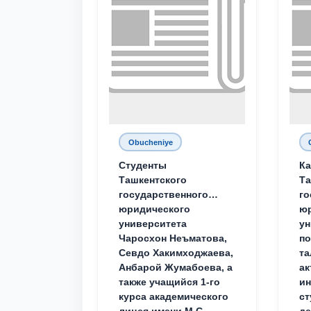
Obucheniye
Студенты
Ка
Ташкентского
Та
государственного
го
юридического
ю
университета
ун
Чаросхон Неъматова,
п
Севдо Хакимходжаева,
та
Анбарой Жумабоева, а
ак
также учащийся 1-го
и
курса академического
ст