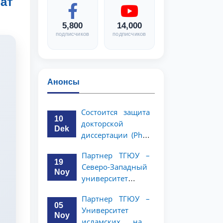
ат
5,800
14,000
подписчиков
подписчиков
Анонсы
Состоится защита
10
докторской
Dek
диссертации (PhD)
Рузигул Xoжиевой
Партнер ТГЮУ –
19
Северо-Западный
Noy
университет
политологии и
Партнер ТГЮУ –
права Китайской
05
Университет
Народной
Noy
исламских наук