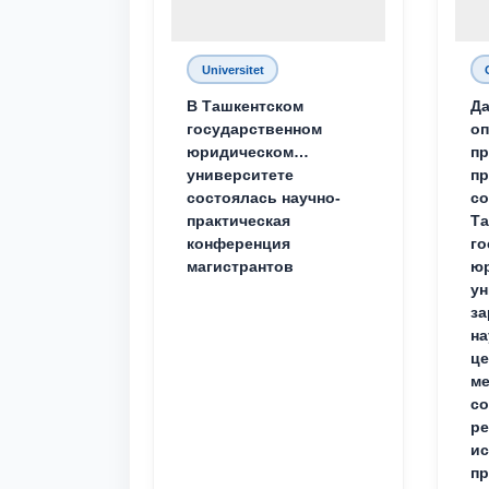
Universitet
В Ташкентском
Да
государственном
о
юридическом
пр
университете
пр
состоялась научно-
со
практическая
Та
конференция
го
магистрантов
юр
ун
за
на
це
ме
с
ре
ис
пр