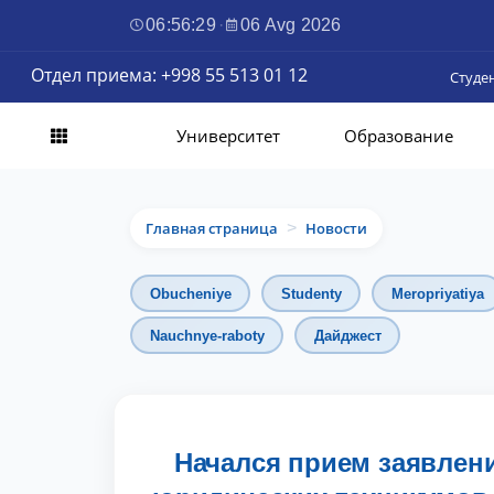
06:56:30
·
06 Avg 2026
Отдел приема: +998 55 513 01 12
Студе
Университет
Образование
Главная страница
Новости
>
Obucheniye
Studenty
Meropriyatiya
Nauchnye-raboty
Дайджест
Начался прием заявлен