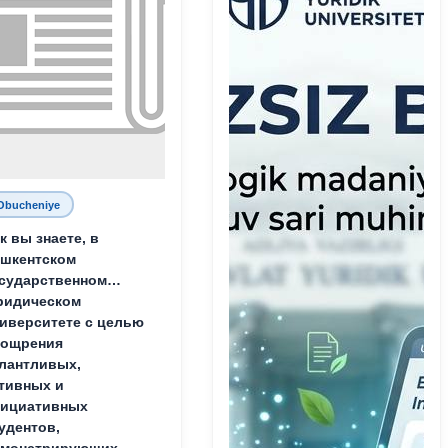
Obucheniye
к вы знаете, в
шкентском
сударственном
ридическом
иверситете с целью
оощрения
лантливых,
тивных и
нициативных
удентов,