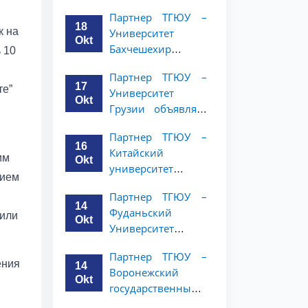
имени Янки
курсов
Партнер ТГЮУ –
Купалы объявляет
18
к на
Университет
программу
Okt
Бахчешехир
 10
академической
объявляет о
мобильности для
Партнер ТГЮУ –
программе
студентов 2-3
17
те”
Университет
академической
курсов ТГЮУ
Okt
Грузии объявляет
мобильности для
программу
студентов 2-3
Партнер ТГЮУ –
академической
курсов
16
Китайский
мобильности для
им
Okt
университет
студентов 2–3
нием
политических наук
курсов ТГЮУ
Партнер ТГЮУ –
и права объявляет
14
Фуданьский
программу
 или
Okt
Университет
академической
объявляет
мобильности для
Партнер ТГЮУ –
программу
студентов 2–3
ения
14
Воронежский
академической
курсов ТГЮУ
Okt
государственный
мобильности для
университет
студентов 2–3