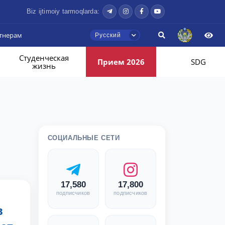
Biz ijtimoiy tarmoqlarda:
тнерам
Русский
Студенческая
Прием 2026
SDG
жизнь
СОЦИАЛЬНЫЕ СЕТИ
17,580
17,800
подписчиков
подписчиков
в