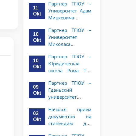
Партнер ТГЮУ –
объявляет
курсов ТГЮУ
11
Университет Адам
программу
Okt
Мицкевича
академической
объявляет
мобильности для
Партнер ТГЮУ –
программу
студентов 2–3
10
Университет
академической
курсов ТГЮУ
Okt
Миколаса
мобильности для
Ромериса
студентов 2–3
Партнер ТГЮУ –
объявляет
курсов ТГЮУ
10
Юридическая
программу
Okt
школа Рома Тре
академической
объявляет о
мобильности для
Партнер ТГЮУ –
программе
студентов 2–3
09
Гданьский
академической
курсов
Okt
университет
мобильности для
объявляет
студентов 2–3
Начался прием
программу
курсов
02
документов на
академической
Okt
стипендию для
мобильности для
магистерской
студентов 2–3
Партнер ТГЮУ –