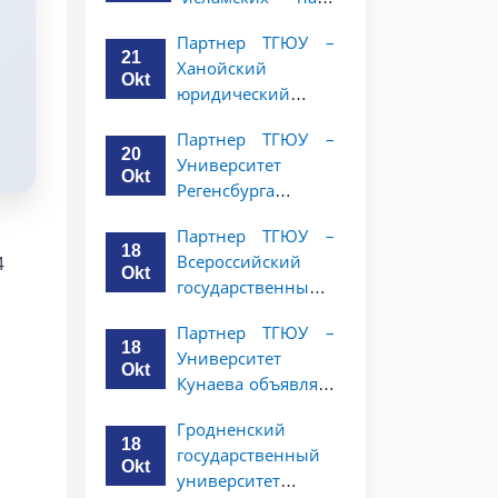
Республики
Малайзии
(NWUPL)
Партнер ТГЮУ –
объявляет
объявляет
21
Ханойский
программу
программу
Okt
юридический
академической
академической
университет
мобильности для
мобильности для
Партнер ТГЮУ –
объявляет
студентов 2–3
20
студентов 2–3
Университет
программу
курсов ТГЮУ
Okt
курсов
Регенсбурга
академической
объявляет
мобильности для
Партнер ТГЮУ –
программу
студентов 2–3
18
Всероссийский
4
академической
курсов
Okt
государственный
мобильности для
университет
студентов 2–3
Партнер ТГЮУ –
юстиции
курсов
18
Университет
объявляет
Okt
Кунаева объявляет
программу
о программе
академической
Гродненский
академической
мобильности для
18
государственный
мобильности для
студентов 2–3
Okt
университет
студентов 2–3
курсов ТГЮУ