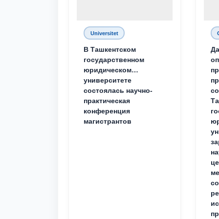
Universitet
В Ташкентском
Да
государственном
о
юридическом
пр
университете
пр
состоялась научно-
со
практическая
Та
конференция
го
магистрантов
юр
ун
за
на
це
ме
с
ре
ис
пр