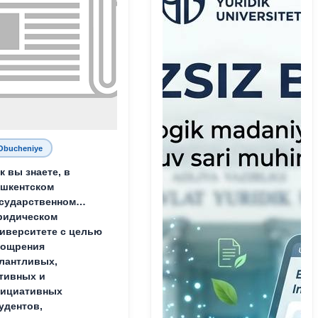
Obucheniye
к вы знаете, в
шкентском
сударственном
ридическом
иверситете с целью
оощрения
лантливых,
тивных и
нициативных
удентов,