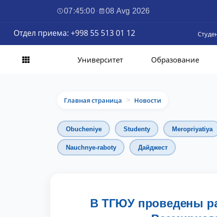
07:45:02
·
08 Avg 2026
Отдел приема: +998 55 513 01 12
Студе
Университет
Образование
Главная страница
Новости
>
Obucheniye
Studenty
Meropriyatiya
Nauchnye-raboty
Дайджест
В ТГЮУ проведены ра