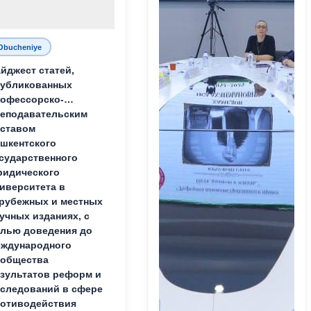
Obucheniye
йджест статей,
публикованных
офессорско-
еподавательским
ставом
шкентского
сударственного
идического
иверситета в
рубежных и местных
учных изданиях, с
лью доведения до
ждународного
ообщества
зультатов реформ и
следований в сфере
отиводействия