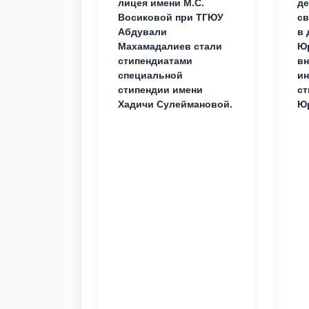
лицея имени М.С.
д
Восиковой при ТГЮУ
св
Абдували
в 
Махамадалиев стали
Юр
стипендиатами
вн
специальной
ин
стипендии имени
ст
Хадичи Сулеймановой.
Юр