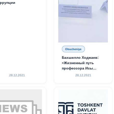
ррупции
Obucheniye
Бахшилло Ходжаев:
«Жизненный путь
профессора Исы
Хамедова — яркий
28.12.2021
28.12.2021
пример беззаветного
служения науке,
Родине и воспитанию
молодого поколения»