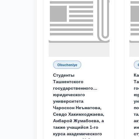
Obucheniye
Студенты
Ка
Ташкентского
Та
государственного
го
юридического
ю
университета
ун
Чаросхон Неъматова,
п
Севдо Хакимходжаева,
та
Анбарой Жумабоева, а
ак
также учащийся 1-го
и
курса академического
ст