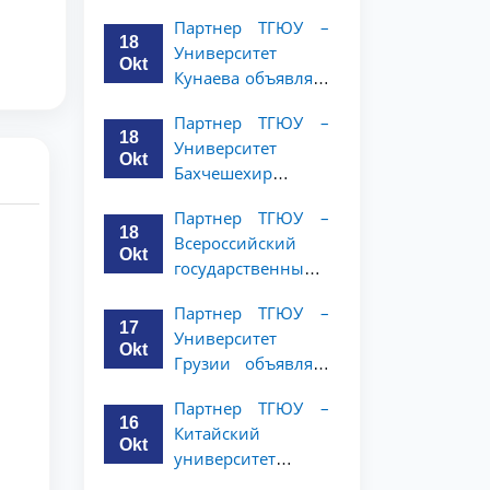
имени Янки
студентов 2–3
Партнер ТГЮУ –
Купалы объявляет
курсов
18
Университет
программу
Okt
Кунаева объявляет
академической
о программе
мобильности для
Партнер ТГЮУ –
академической
студентов 2-3
18
Университет
мобильности для
курсов ТГЮУ
Okt
Бахчешехир
студентов 2–3
объявляет о
курсов
Партнер ТГЮУ –
программе
18
Всероссийский
академической
Okt
государственный
мобильности для
университет
студентов 2-3
Партнер ТГЮУ –
юстиции
курсов
17
Университет
объявляет
Okt
Грузии объявляет
программу
программу
академической
Партнер ТГЮУ –
академической
мобильности для
16
Китайский
мобильности для
студентов 2–3
Okt
университет
студентов 2–3
курсов ТГЮУ
политических наук
курсов ТГЮУ