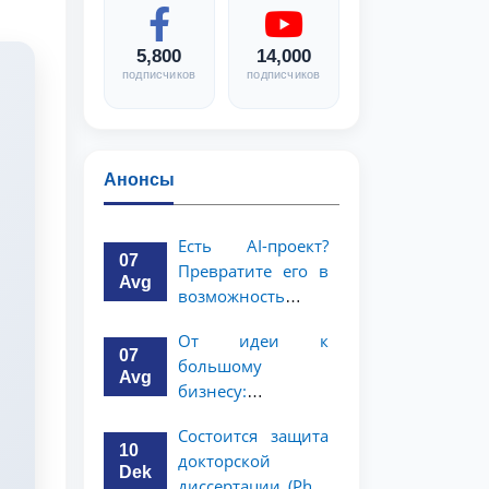
5,800
14,000
подписчиков
подписчиков
Анонсы
Есть AI-проект?
07
Превратите его в
Avg
возможность
стоимостью 1
От идеи к
миллион
07
большому
долларов!
Avg
бизнесу:
возможность на 5
Состоится защита
миллионов
10
докторской
долларов для
Dek
диссертации (PhD)