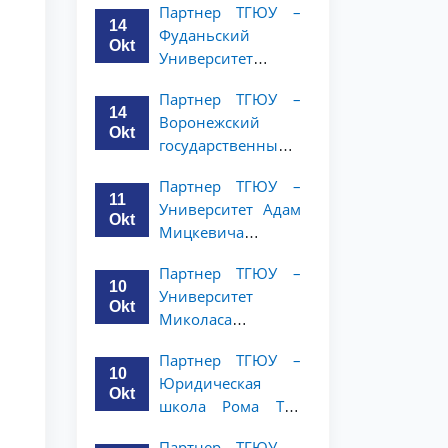
Партнер ТГЮУ –
и права объявляет
14
Фуданьский
программу
Okt
Университет
академической
объявляет
мобильности для
Партнер ТГЮУ –
программу
студентов 2–3
14
Воронежский
академической
курсов ТГЮУ
Okt
государственный
мобильности для
университет
студентов 2–3
Партнер ТГЮУ –
объявляет
курсов ТГЮУ
11
Университет Адам
программу
Okt
Мицкевича
академической
объявляет
мобильности для
Партнер ТГЮУ –
программу
студентов 2–3
10
Университет
академической
курсов ТГЮУ
Okt
Миколаса
мобильности для
Ромериса
студентов 2–3
Партнер ТГЮУ –
объявляет
курсов ТГЮУ
10
Юридическая
программу
Okt
школа Рома Тре
академической
объявляет о
мобильности для
Партнер ТГЮУ –