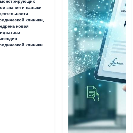
емонстрирующих
ои знания и навыки
деятельности
идической клиники,
едрена новая
ициатива —
ипендия
идической клиники.