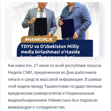
Выберите тему — затем появятся
конкретные вопросы:
1. Документы (бакалавр) (5)
2. Документы (магистр) (4)
3. Собеседование (бакалавр) (8)
4. Собеседование (магистр) (5)
5. Стоимость обучения (2)
6. Онлайн-заявки (15)
7. Колл-центр (4)
8. Квота (бакалавриат) (1)
9. Квота (магистратура) (1)
✉️ Написать администратору
Как известно, 27 июня по всей республике прошла
Неделя СМИ, приуроченная ко Дню работников
печати и средств массовой информации. В рамках
этой недели между Ташкентским государственным
юридическим университетом и Национальным
медиаобъединением Узбекистана был подписан
меморандум о сотрудничестве.