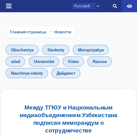
Русский
Главная страница
Новости
>
Obucheniye
Studenty
Meropriyatiya
sdsd
Universitet
Video
Raznoe
Nauchnye-raboty
Дайджест
Чат приёмной комиссии ТГЮУ
Онлайн
Здравствуйте! Добро пожаловать в чат
приёмной комиссии ТГЮУ.
Между ТГЮУ и Национальным
медиаобъединением Узбекистана
Оставляйте здесь свои обращения по
подписан меморандум о
вопросам приёма.
сотрудничестве