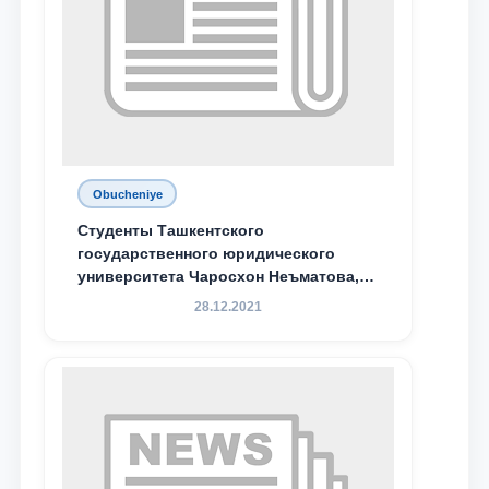
Obucheniye
Студенты Ташкентского
государственного юридического
университета Чаросхон Неъматова,
Севдо Хакимходжаева, Анбарой
28.12.2021
Жумабоева, а также учащийся 1-го
курса академического лицея имени
М.С. Восиковой при ТГЮУ Абдували
Махамадалиев стали стипендиатами
специальной стипендии имени
Хадичи Сулеймановой.