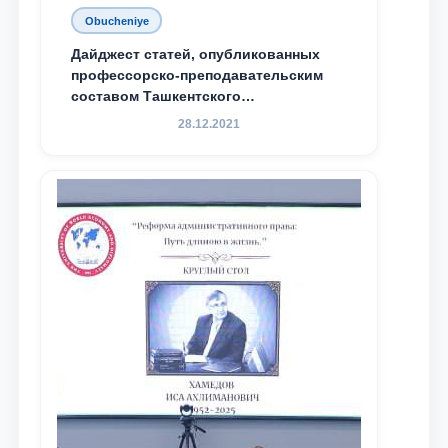
Obucheniye
Дайджест статей, опубликованных
профессорско-преподавательским
составом Ташкентского
государственного юридического
28.12.2021
университета в зарубежных и
местных научных изданиях, с целью
доведения до международного
сообщества результатов реформ и
исследований в сфере
противодействия коррупции