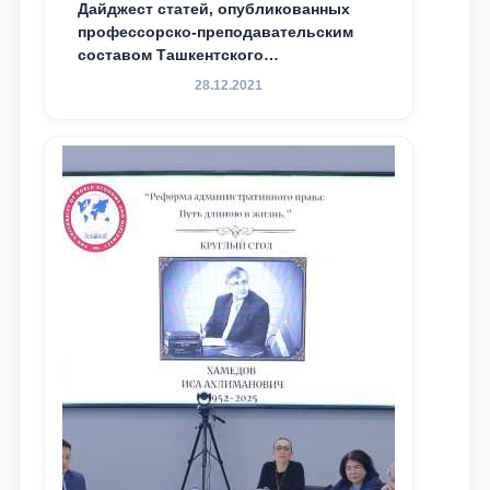
Дайджест статей, опубликованных
профессорско-преподавательским
составом Ташкентского
государственного юридического
28.12.2021
университета в зарубежных и
местных научных изданиях, с целью
доведения до международного
сообщества результатов реформ и
исследований в сфере
противодействия коррупции