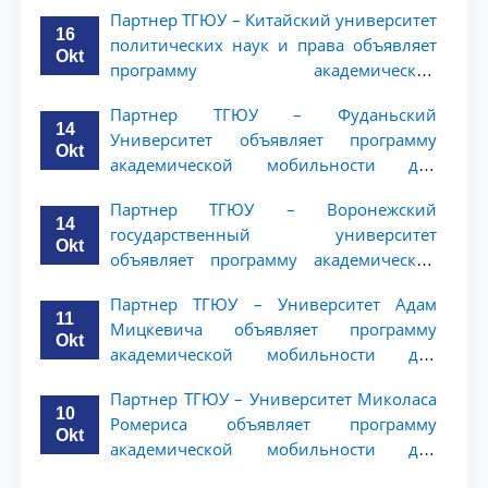
ТГЮУ
Партнер ТГЮУ – Китайский университет
16
политических наук и права объявляет
Okt
программу академической
мобильности для студентов 2–3 курсов
Партнер ТГЮУ – Фуданьский
ТГЮУ
14
Университет объявляет программу
Okt
академической мобильности для
студентов 2–3 курсов ТГЮУ
Партнер ТГЮУ – Воронежский
14
государственный университет
Okt
объявляет программу академической
мобильности для студентов 2–3 курсов
Партнер ТГЮУ – Университет Адам
ТГЮУ
11
Мицкевича объявляет программу
Okt
академической мобильности для
студентов 2–3 курсов ТГЮУ
Партнер ТГЮУ – Университет Миколаса
10
Ромериса объявляет программу
Okt
академической мобильности для
студентов 2–3 курсов