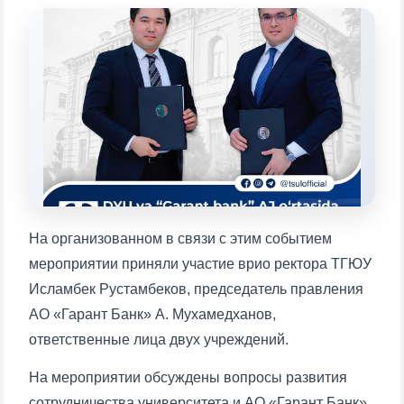
Выберите тему — затем появятся
конкретные вопросы:
1. Документы (бакалавр) (5)
2. Документы (магистр) (4)
3. Собеседование (бакалавр) (8)
4. Собеседование (магистр) (5)
5. Стоимость обучения (2)
6. Онлайн-заявки (15)
7. Колл-центр (4)
8. Квота (бакалавриат) (1)
9. Квота (магистратура) (1)
✉️ Написать администратору
На организованном в связи с этим событием
мероприятии приняли участие врио ректора ТГЮУ
Исламбек Рустамбеков, председатель правления
АО «Гарант Банк» А. Мухамедханов,
ответственные лица двух учреждений.
На мероприятии обсуждены вопросы развития
сотрудничества университета и АО «Гарант Банк»