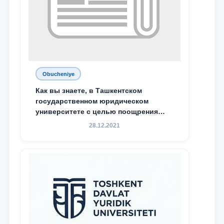
Obucheniye
Как вы знаете, в Ташкентском
государственном юридическом
университете с целью поощрения
талантливых, активных и
28.12.2021
инициативных студентов,
демонстрирующих свои знания и
навыки в деятельности Юридической
клиники, внедрена новая инициатива
— стипендия Юридической клиники.