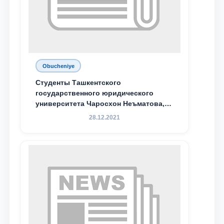
Obucheniye
Студенты Ташкентского
государственного юридического
университета Чаросхон Неъматова,
Севдо Хакимходжаева, Анбарой
28.12.2021
Жумабоева, а также учащийся 1-го
курса академического лицея имени
М.С. Восиковой при ТГЮУ Абдували
Махамадалиев стали стипендиатами
специальной стипендии имени
Хадичи Сулеймановой.