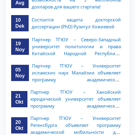
Avg
долларов для вашего стартапа!
Состоится защита докторской
10
Dek
диссертации (PhD) Рузигул Xoжиевой
Партнер ТГЮУ – Северо-Западный
19
университет политологии и права
Noy
Китайской Народной Республики
(NWUPL) объявляет программу
Партнер ТГЮУ – Университет
академической мобильности для
05
исламских наук Малайзии объявляет
студентов 2–3 курсов
Noy
программу академической
мобильности для студентов 2–3 курсов
Партнер ТГЮУ – Ханойский
ТГЮУ
21
юридический университет объявляет
Okt
программу академической
мобильности для студентов 2–3 курсов
Партнер ТГЮУ – Университет
20
Регенсбурга объявляет программу
Okt
академической мобильности для