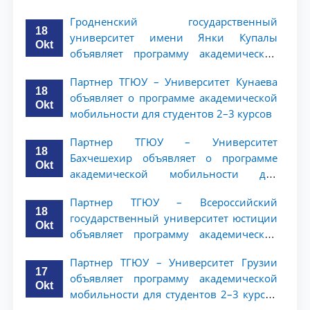
студентов 2–3 курсов
Гродненский государственный
18
университет имени Янки Купалы
Okt
объявляет программу академической
мобильности для студентов 2-3 курсов
Партнер ТГЮУ – Университет Кунаева
ТГЮУ
18
объявляет о программе академической
Okt
мобильности для студентов 2–3 курсов
Партнер ТГЮУ – Университет
18
Бахчешехир объявляет о программе
Okt
академической мобильности для
студентов 2-3 курсов
Партнер ТГЮУ – Всероссийский
18
государственный университет юстиции
Okt
объявляет программу академической
мобильности для студентов 2–3 курсов
Партнер ТГЮУ – Университет Грузии
ТГЮУ
17
объявляет программу академической
Okt
мобильности для студентов 2–3 курсов