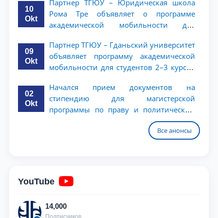
Партнер ТГЮУ – Юридическая школа
10
Рома Тре объявляет о программе
Okt
академической мобильности для
студентов 2–3 курсов
Партнер ТГЮУ – Гданьский университет
09
объявляет программу академической
Okt
мобильности для студентов 2–3 курсов
ТГЮУ
Начался прием документов на
02
стипендию для магистерской
Okt
программы по праву и политическим
наукам в Университете Нагоя
Все анонсы
YouTube
14,000
Подписчиков