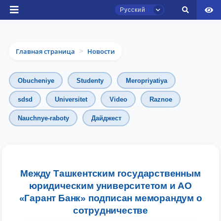
Русский
Главная страница
Новости
>
Obucheniye
Studenty
Meropriyatiya
sdsd
Universitet
Video
Raznoe
Чат приёмной комиссии ТГЮУ
Nauchnye-raboty
Дайджест
Онлайн
Здравствуйте! Добро пожаловать в чат
приёмной комиссии ТГЮУ.
Между Ташкентским государственным
юридическим университетом и АО
Оставляйте здесь свои обращения по
«Гарант Банк» подписан меморандум о
вопросам приёма.
сотрудничестве