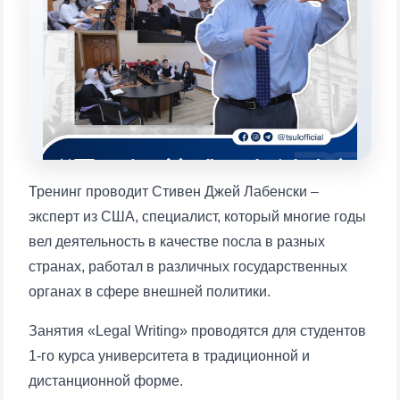
конкретные вопросы:
1. Документы (бакалавр) (5)
2. Документы (магистр) (4)
3. Собеседование (бакалавр) (8)
4. Собеседование (магистр) (5)
5. Стоимость обучения (2)
6. Онлайн-заявки (15)
7. Колл-центр (4)
8. Квота (бакалавриат) (1)
9. Квота (магистратура) (1)
Тренинг проводит Стивен Джей Лабенски –
✉️ Написать администратору
эксперт из США, специалист, который многие годы
вел деятельность в качестве посла в разных
странах, работал в различных государственных
органах в сфере внешней политики.
Занятия «Legal Writing» проводятся для студентов
1-го курса университета в традиционной и
дистанционной форме.