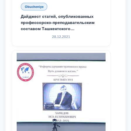
Obucheniye
Дайджест статей, опубликованных
профессорско-преподавательским
составом Ташкентского
государственного юридического
28.12.2021
университета в зарубежных и
местных научных изданиях, с целью
доведения до международного
сообщества результатов реформ и
исследований в сфере
противодействия коррупции