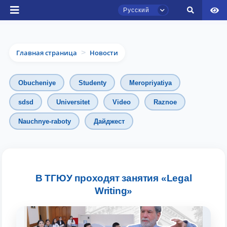
Русский
Главная страница
Новости
>
Obucheniye
Studenty
Meropriyatiya
sdsd
Universitet
Video
Raznoe
Чат приёмной комиссии ТГЮУ
Nauchnye-raboty
Дайджест
Онлайн
Здравствуйте! Добро пожаловать в чат
приёмной комиссии ТГЮУ.
В ТГЮУ проходят занятия «Legal
Оставляйте здесь свои обращения по
Writing»
вопросам приёма.
Выберите тему — затем появятся