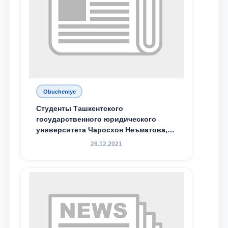
Obucheniye
Студенты Ташкентского
государственного юридического
университета Чаросхон Неъматова,
Севдо Хакимходжаева, Анбарой
28.12.2021
Жумабоева, а также учащийся 1-го
курса академического лицея имени
М.С. Восиковой при ТГЮУ Абдували
Махамадалиев стали стипендиатами
специальной стипендии имени
Хадичи Сулеймановой.