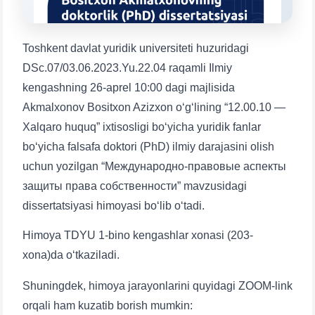
1. Hujjatlar (bakalavr) (5)
2. Hujjatlar (magistr) (4)
3. Suhbat (bakalavr) (8)
4. Suhbat (magistr) (5)
Toshkent davlat yuridik universiteti huzuridagi
5. To'lov-kontrakt (2)
6. Elektron ariza (16)
DSc.07/03.06.2023.Yu.22.04 raqamli Ilmiy
7. Call-center (4)
8. Bakalavriat kvotasi (3)
kengashning 26-aprel 10:00 dagi majlisida
Akmalxonov Bositxon Azizxon o‘g‘lining “12.00.10 —
9. Magistratura kvotasi (4)
✉️ Adminga yozish
Xalqaro huquq” ixtisosligi bo‘yicha yuridik fanlar
bo‘yicha falsafa doktori (PhD) ilmiy darajasini olish
uchun yozilgan “Международно-правовые аспекты
защиты права собственности” mavzusidagi
Ism va familiyangiz
dissertatsiyasi himoyasi bo‘lib o‘tadi.
Himoya TDYU 1-bino kengashlar xonasi (203-
Telefon raqamingiz
xona)da o‘tkaziladi.
Pochta
Shuningdek, himoya jarayonlarini quyidagi ZOOM-link
orqali ham kuzatib borish mumkin: