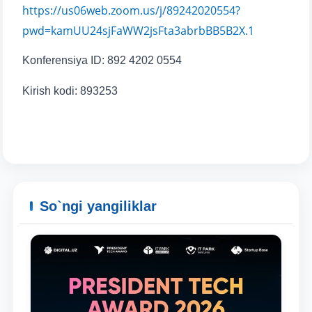
yuborish
https://us06web.zoom.us/j/89242020554?
pwd=kamUU24sjFaWW2jsFta3abrbBB5B2X.1
Konferensiya ID: 892 4202 0554
Kirish kodi: 893253
So`ngi yangiliklar