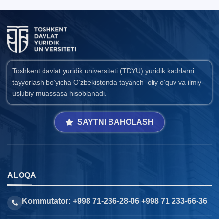
Toshkent davlat yuridik universiteti (TDYU) yuridik kadrlarni
tayyorlash bo‘yicha O‘zbekistonda tayanch oliy o‘quv va ilmiy-
uslubiy muassasa hisoblanadi.
SAYTNI BAHOLASH
ALOQA
Kommutator: +998 71-236-28-06 +998 71 233-66-36