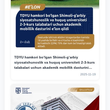
TDYU hamkori bo‘lgan Shimoli-g‘arbiy
siyosatshunoslik va huquq universiteti 2-3-kurs
talabalari uchun akademik mobillik dasturini
e’lon qildi
2025-11-19