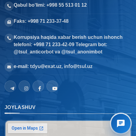
Qabul bo‘limi: +998 55 513 01 12
Faks: +998 71 233-37-48
Korrupsiya haqida xabar berish uchun ishonch
telefoni: +998 71 233-42-09 Telegram bot:
@tsul_anticorbot va @tsul_anonimbot
tdyu@exat.uz, info@tsul.uz
e-mail:
JOYLASHUV