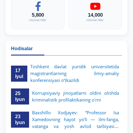
5,800
14,000
obunachilar
obunachilar
Hodisalar
Toshkent davlat yuridik universitetida
17
magistrantlarning ilmiy-amaliy
Iyul
konferensiyasi o‘tkazildi
Korrupsiyaviy jinoyatlarni oldini olishda
25
Iyun
kriminalistik profilaktikaning oʻrni
Baxshillo Xodjayev: “Professor Isa
23
Xamedovning hayot yo‘li — ilm-fanga,
Iyun
vatanga va yosh avlod tarbiyasiga