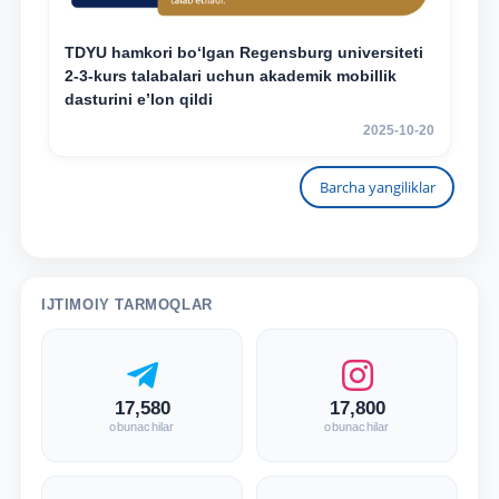
TDYU hamkori bo‘lgan Regensburg universiteti
2-3-kurs talabalari uchun akademik mobillik
dasturini e’lon qildi
2025-10-20
Barcha yangiliklar
IJTIMOIY TARMOQLAR
17,580
17,800
obunachilar
obunachilar