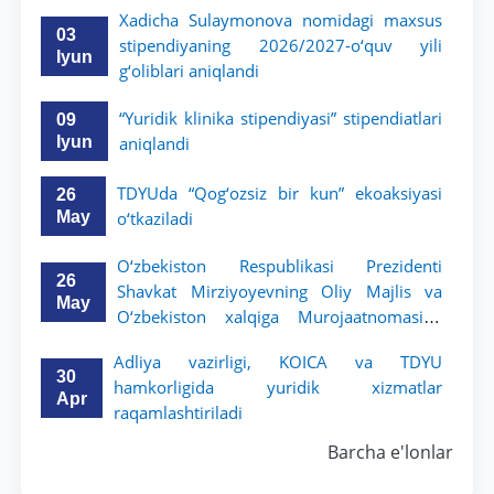
sodiqlikning oliy namunasidir”.
Xadicha Sulaymonova nomidagi maxsus
03
stipendiyaning 2026/2027-o‘quv yili
Iyun
g‘oliblari aniqlandi
“Yuridik klinika stipendiyasi” stipendiatlari
09
Iyun
aniqlandi
TDYUda “Qog‘ozsiz bir kun” ekoaksiyasi
26
May
o‘tkaziladi
O‘zbekiston Respublikasi Prezidenti
26
Shavkat Mirziyoyevning Oliy Majlis va
May
O‘zbekiston xalqiga Murojaatnomasida
belgilangan vazifalar mazmun-mohiyatini
Adliya vazirligi, KOICA va TDYU
keng jamoatchilikka yetkazish bo‘yicha
30
hamkorligida yuridik xizmatlar
media-reja ijrosi yuzasidan qilingan ishlar
Apr
raqamlashtiriladi
dayjesti
Barcha e'lonlar