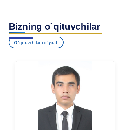
Bizning o`qituvchilar
O`qituvchilar ro`yxati