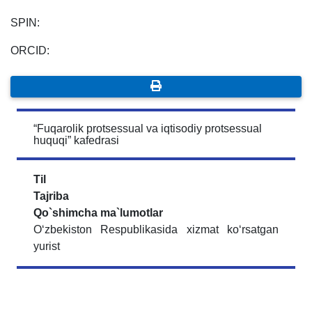
SPIN:
ORCID:
“Fuqarolik protsessual va iqtisodiy protsessual
huquqi” kafedrasi
Til
Tajriba
Qo`shimcha ma`lumotlar
Oʻzbekiston Respublikasida xizmat koʻrsatgan
yurist