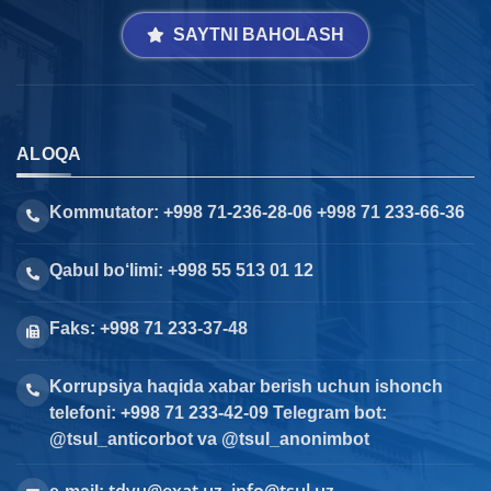
SAYTNI BAHOLASH
ALOQA
Kommutator: +998 71-236-28-06 +998 71 233-66-36
Qabul bo‘limi: +998 55 513 01 12
Faks: +998 71 233-37-48
Korrupsiya haqida xabar berish uchun ishonch
telefoni: +998 71 233-42-09 Telegram bot:
@tsul_anticorbot va @tsul_anonimbot
tdyu@exat.uz, info@tsul.uz