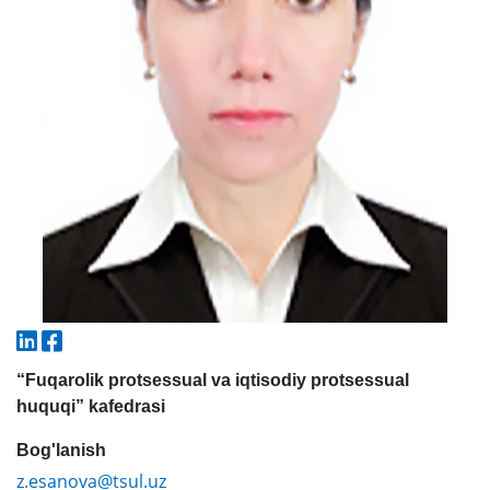
5. To'lov-kontrakt (2)
6. Elektron ariza (16)
7. Call-center (4)
8. Bakalavriat kvotasi (3)
9. Magistratura kvotasi (4)
✉️ Adminga yozish
“Fuqarolik protsessual va iqtisodiy protsessual
huquqi” kafedrasi
Bog'lanish
z.esanova@tsul.uz