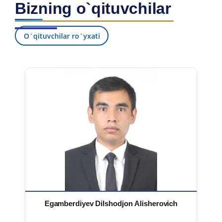
Bizning o`qituvchilar
7. Call-center (4)
8. Bakalavriat kvotasi (3)
9. Magistratura kvotasi (4)
✉️ Adminga yozish
O`qituvchilar ro`yxati
Egamberdiyev Dilshodjon Alisherovich