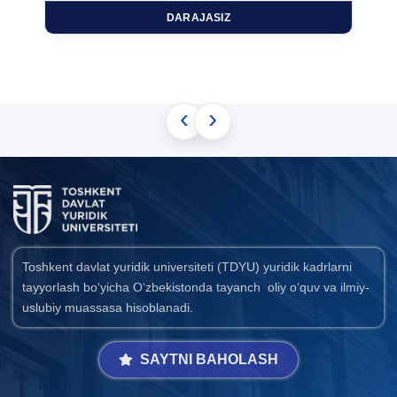
DARAJASIZ
‹
›
Toshkent davlat yuridik universiteti (TDYU) yuridik kadrlarni
tayyorlash bo‘yicha O‘zbekistonda tayanch oliy o‘quv va ilmiy-
uslubiy muassasa hisoblanadi.
SAYTNI BAHOLASH