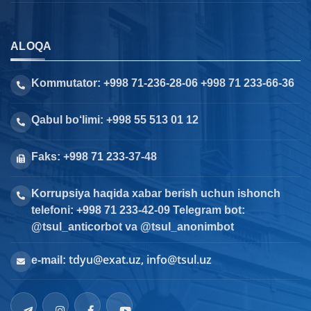
ALOQA
Kommutator: +998 71-236-28-06 +998 71 233-66-36
Qabul bo‘limi: +998 55 513 01 12
Faks: +998 71 233-37-48
Korrupsiya haqida xabar berish uchun ishonch
telefoni: +998 71 233-42-09 Telegram bot:
@tsul_anticorbot va @tsul_anonimbot
tdyu@exat.uz, info@tsul.uz
e-mail: