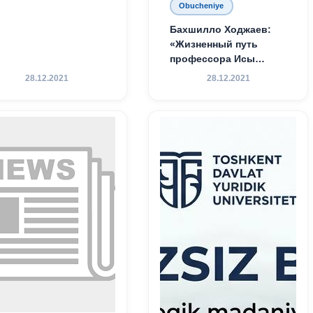
Obucheniye
Бахшилло Ходжаев:
«Жизненный путь
профессора Исы
Хамедова — яркий
28.12.2021
28.12.2021
пример беззаветного
служения науке,
Родине и воспитанию
молодого поколения»