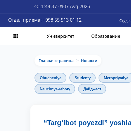
11:44:38
·
07 Avg 2026
Отдел приема: +998 55 513 01 12
Студе
Университет
Образование
Главная страница
Новости
>
Obucheniye
Studenty
Meropriyatiya
Nauchnye-raboty
Дайджест
“Targʻibot poyezdi” yoshl