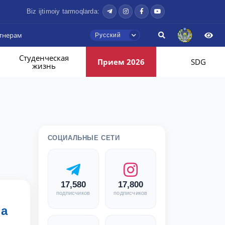
Biz ijtimoiy tarmoqlarda:
тнерам
Русский
Студенческая
Прием 2026
SDG
жизнь
СОЦИАЛЬНЫЕ СЕТИ
17,580
17,800
подписчиков
подписчиков
ga