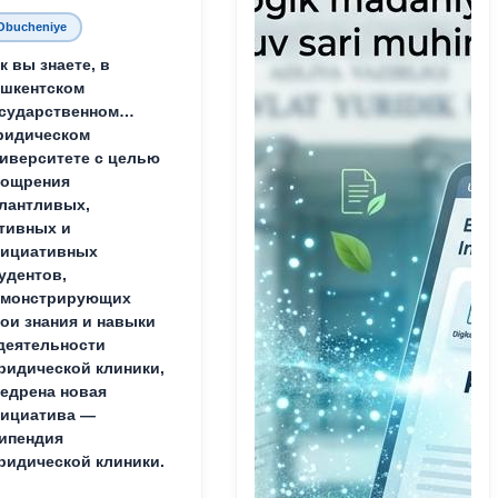
Obucheniye
к вы знаете, в
шкентском
сударственном
ридическом
иверситете с целью
оощрения
лантливых,
тивных и
нициативных
удентов,
емонстрирующих
ои знания и навыки
деятельности
идической клиники,
едрена новая
ициатива —
ипендия
идической клиники.