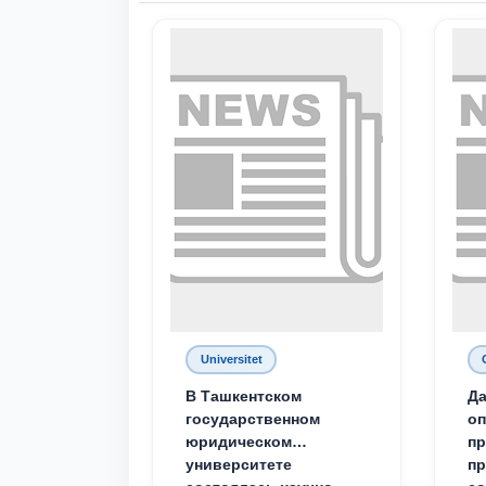
Universitet
В Ташкентском
Да
государственном
о
юридическом
пр
университете
пр