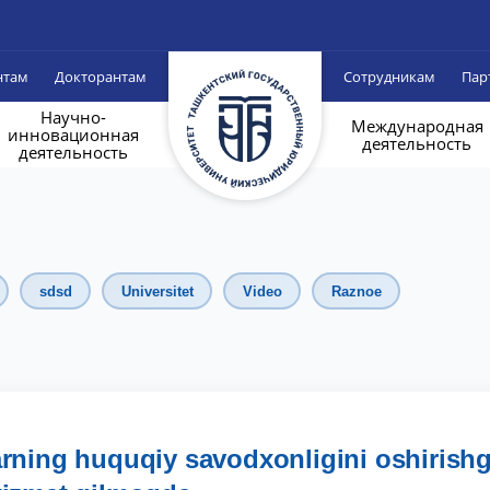
нтам
Докторантам
Сотрудникам
Пар
Научно-
Международная
инновационная
деятельность
деятельность
sdsd
Universitet
Video
Raznoe
arning huquqiy savodxonligini oshirish