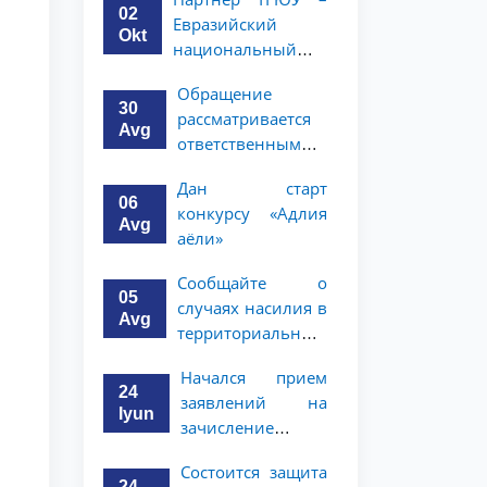
программы по
курсов ТГЮУ
02
Евразийский
праву и
Okt
национальный
политическим
университет им.
наукам в
Обращение
Л.Н. Гумилёва
Университете
30
рассматривается
объявляет о
Нагоя
Avg
ответственными
программе
лицами
академической
Дан старт
университета
мобильности для
06
конкурсу «Адлия
студентов 2–3
Avg
аёли»
курсов
Сообщайте о
05
случаях насилия в
Avg
территориальные
подразделения
Начался прием
Национального
24
заявлений на
агентства
Iyun
зачисление
социальной
выпускников
защиты
Состоится защита
академического
24