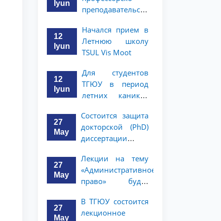
Iyun
преподавательского
состава и
Начался прием в
сотрудников
12
Летнюю школу
будет
Iyun
TSUL Vis Moot
организован
конкурс «Зукко
Для студентов
китобхон»
12
ТГЮУ в период
Iyun
летних каникул
объявлен конкурс
Состоится защита
пропаганды
27
докторской (PhD)
«Молодежь —
May
диссертации
юристы»
Сохибжона
Лекции на тему
Гайбуллаева
27
«Административное
May
право» будет
проводить доктор
В ТГЮУ состоится
Кристиан Шайх
Здравствуйте! Добро пожаловать в
27
лекционное
чат приёмной комиссии ТГЮУ.
May