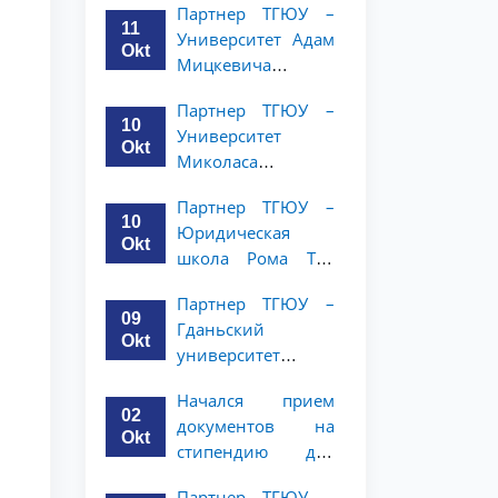
Партнер ТГЮУ –
объявляет
курсов ТГЮУ
11
Университет Адам
программу
Okt
Мицкевича
академической
объявляет
мобильности для
Партнер ТГЮУ –
программу
студентов 2–3
10
Университет
академической
курсов ТГЮУ
Okt
Миколаса
мобильности для
Ромериса
студентов 2–3
Партнер ТГЮУ –
объявляет
курсов ТГЮУ
10
Юридическая
программу
Okt
школа Рома Тре
академической
объявляет о
мобильности для
Партнер ТГЮУ –
программе
студентов 2–3
09
Гданьский
академической
курсов
Okt
университет
мобильности для
объявляет
студентов 2–3
Начался прием
программу
курсов
02
документов на
академической
Okt
стипендию для
мобильности для
магистерской
студентов 2–3
Партнер ТГЮУ –