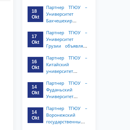
имени Янки
курсов
Партнер ТГЮУ –
Купалы объявляет
18
Университет
программу
Okt
Бахчешехир
академической
объявляет о
мобильности для
Партнер ТГЮУ –
программе
студентов 2-3
17
Университет
академической
курсов ТГЮУ
Okt
Грузии объявляет
мобильности для
программу
студентов 2-3
Партнер ТГЮУ –
академической
курсов
16
Китайский
мобильности для
Okt
университет
студентов 2–3
политических наук
курсов ТГЮУ
Партнер ТГЮУ –
и права объявляет
14
Фуданьский
программу
Okt
Университет
академической
объявляет
мобильности для
Партнер ТГЮУ –
программу
студентов 2–3
14
Воронежский
академической
курсов ТГЮУ
Okt
государственный
мобильности для
университет
студентов 2–3