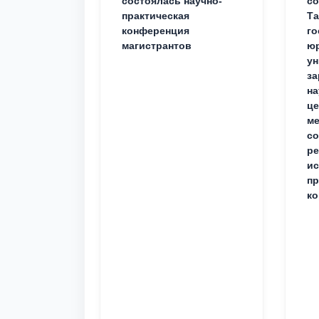
состоялась научно-
со
практическая
Та
конференция
го
магистрантов
юр
ун
за
на
це
ме
с
ре
ис
пр
ко