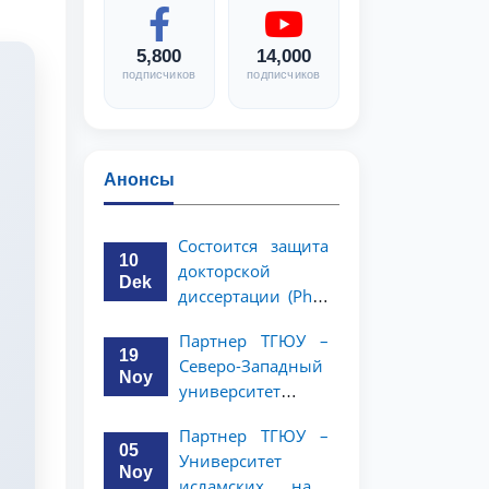
5,800
14,000
подписчиков
подписчиков
Анонсы
Состоится защита
10
докторской
Dek
диссертации (PhD)
Рузигул Xoжиевой
Партнер ТГЮУ –
19
Северо-Западный
Noy
университет
политологии и
Партнер ТГЮУ –
права Китайской
05
Университет
Народной
Noy
исламских наук