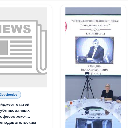
Obucheniye
йджест статей,
публикованных
офессорско-
еподавательским