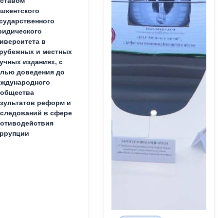
ставом
шкентского
сударственного
идического
иверситета в
рубежных и местных
учных изданиях, с
лью доведения до
ждународного
ообщества
зультатов реформ и
следований в сфере
отиводействия
ррупции