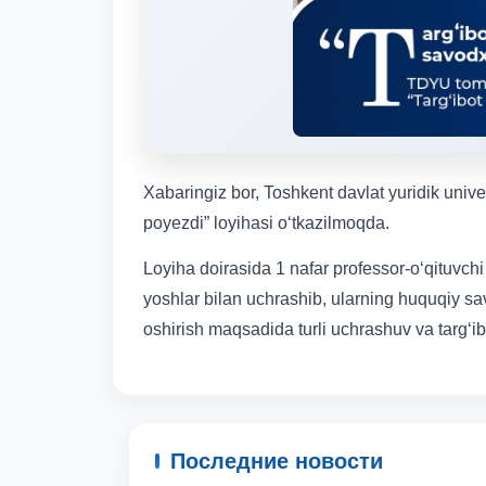
Xabaringiz bor, Toshkent davlat yuridik univ
poyezdi” loyihasi o‘tkazilmoqda.
Loyiha doirasida 1 nafar professor-o‘qituvchi
yoshlar bilan uchrashib, ularning huquqiy sa
oshirish maqsadida turli uchrashuv va targ‘ibo
Последние новости