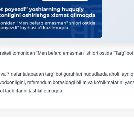
ersiteti tomonidan “Men befarq emasman” shiori ostida “Targ‘ibot
 va 7 nafar talabadan targ‘ibot guruhlari hududlarda aholi, ayniq
vodxonligini, referendum borasidagi bilim va ko‘nikmalarini ya
t tadbirlarini tashkil etmoqda.