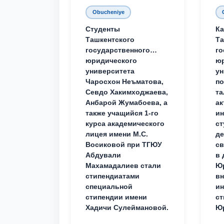
Obucheniye
Студенты
Ка
Ташкентского
Та
государственного
го
юридического
ю
университета
ун
Чаросхон Неъматова,
п
Севдо Хакимходжаева,
та
Анбарой Жумабоева, а
ак
также учащийся 1-го
и
курса академического
ст
лицея имени М.С.
д
Восиковой при ТГЮУ
св
Абдували
в 
Махамадалиев стали
Юр
стипендиатами
вн
специальной
ин
стипендии имени
ст
Хадичи Сулеймановой.
Юр