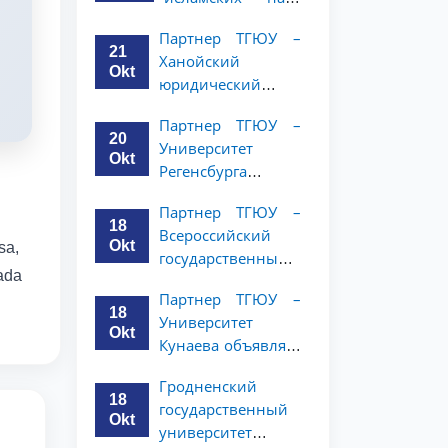
Республики
Малайзии
(NWUPL)
Партнер ТГЮУ –
объявляет
объявляет
21
Ханойский
программу
программу
Okt
юридический
академической
академической
университет
мобильности для
мобильности для
Партнер ТГЮУ –
объявляет
студентов 2–3
20
студентов 2–3
Университет
программу
курсов ТГЮУ
Okt
курсов
Регенсбурга
академической
объявляет
мобильности для
Партнер ТГЮУ –
программу
студентов 2–3
18
Всероссийский
академической
курсов
Okt
sa,
государственный
мобильности для
nada
университет
студентов 2–3
Партнер ТГЮУ –
юстиции
курсов
18
Университет
объявляет
Okt
Кунаева объявляет
программу
о программе
академической
Гродненский
академической
мобильности для
18
государственный
мобильности для
студентов 2–3
Okt
университет
студентов 2–3
курсов ТГЮУ