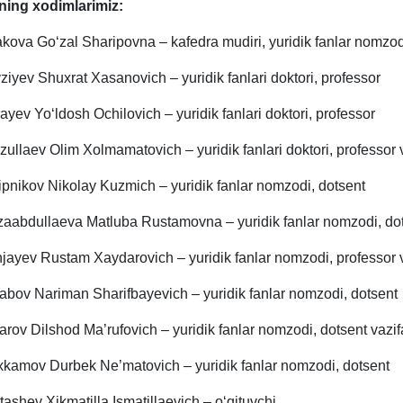
ning xodimlarimiz:
kova Go‘zal Sharipovna – kafedra mudiri, yuridik fanlar nomzod
ziyev Shuxrat Xasanovich – yuridik fanlari doktori, professor
rayev Yo‘ldosh Ochilovich – yuridik fanlari doktori, professor
zullaev Olim Xolmamatovich – yuridik fanlari doktori, professor 
ipnikov Nikolay Kuzmich – yuridik fanlar nomzodi, dotsent
zaabdullaeva Matluba Rustamovna – yuridik fanlar nomzodi, do
jayev Rustam Xaydarovich – yuridik fanlar nomzodi, professor v
abov Nariman Sharifbayevich – yuridik fanlar nomzodi, dotsent
rov Dilshod Ma’rufovich – yuridik fanlar nomzodi, dotsent vazif
kamov Durbek Ne’matovich – yuridik fanlar nomzodi, dotsent
tashev Xikmatilla Ismatillaevich – o‘qituvchi