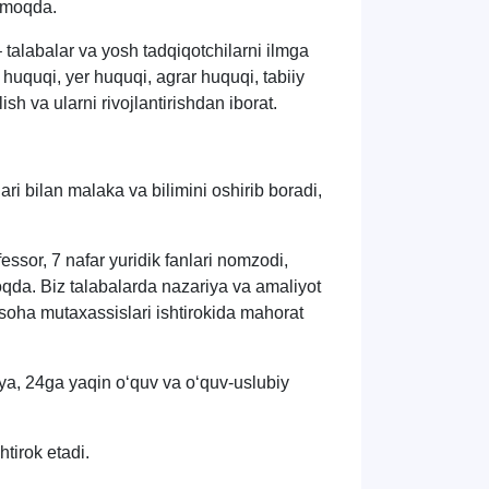
tmoqda.
 talabalar va yosh tadqiqotchilarni ilmga
 huquqi, yer huquqi, agrar huquqi, tabiiy
sh va ularni rivojlantirishdan iborat.
ari bilan malaka va bilimini oshirib boradi,
fessor,
7
nafar yuridik fanlari nomzodi,
moqda. Biz talabalarda nazariya va amaliyot
soha mutaxassislari ishtirokida mahorat
iya, 24ga yaqin o‘quv va o‘quv-uslubiy
tirok etadi.