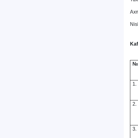
Axm
Nis
Kaf
№
1.
2.
3.