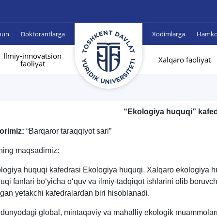
hun
Doktorantlarga
Xodimlarga
Hamkor
Ilmiy-innovatsion
Xalqaro faoliyat
faoliyat
“
Ekologiya huquqi
”
kafed
orimiz:
“Barqaror taraqqiyot sari”
ning maqsadimiz:
logiya huquqi kafedrasi Ekologiya huquqi,
Xalqaro ekologiya h
uqi fanlari bo‘yicha o‘quv va ilmiy-tadqiqot ishlarini olib boruvch
lgan yetakchi kafedralardan biri hisoblanadi.
 dunyodagi global, mintaqaviy va mahalliy ekologik muammolarn