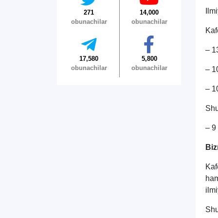
Ilm
271
14,000
obunachilar
obunachilar
Kaf
– 1
17,580
5,800
obunachilar
obunachilar
– 1
– 1
Shu
– 9
Biz
Kaf
ham
ilm
Shu