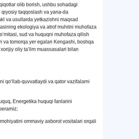
adqiqotlar olib borish, ushbu sohadagi
an qiyosiy taqqoslash va yana-da
hakl va usullarda yetkazishni maqsad
tasining ekologiya va atrof muhitni muhofaza
 qo‘mitasi, sud va huquqni muhofaza qilish
ari va tomorqa yer egalari Kengashi, boshqa
 xorijiy oliy taʼlim muassasalari bilan
ni qo‘llab-quvvatlaydi va qator vazifalarni
huquq, Energetika huquqi fanlarini
 beramiz;
mohiyatini ommaviy axborot vositalari orqali