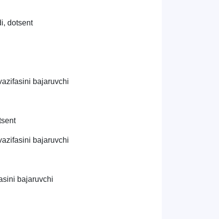
i, dotsent
vazifasini bajaruvchi
tsent
azifasini bajaruvchi
asini bajaruvchi