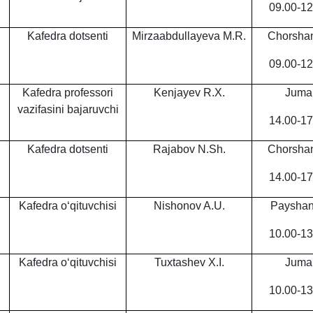
09.00-12
Kafedra dotsenti
Mirzaabdulla
y
eva M.R.
Chorsha
09.00-12
Kafedra professori
Kenja
y
ev R.X.
Juma
vazifasini bajaruvchi
14.00-17
Kafedra dotsenti
Rajabov N.Sh.
Chorsha
14.00-17
Kafedra o‘qituvchisi
Nishonov A.U.
Paysha
10.00-13
Kafedra o‘qituvchisi
Tuxtashev X.I.
Juma
10.00-13