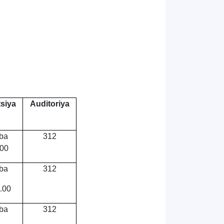
siya
Auditoriya
ba
312
.00
ba
312
.00
ba
312