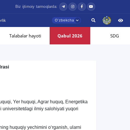
Biz ijtimoiy tarmoqlarda:
lik
Oʼzbekcha
Talabalar hayoti
Qabul 2026
SDG
rasi
uquqi
, Yer huquqi, Agrar huquq, Energetika
i universitetdagi ilmiy salohiyati yuqori
ing huquqiy yechimini o‘rganish, ularni