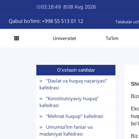
03:18:50
·
08 Avg 2026
Qabul bo‘limi: +998 55 513 01 12
Talabalar uc
Universitet
Ta'lim
O'xshash sahifalar
"Davlat va huquq nazariyasi"
Shi
kafedrasi
Biz
"Konstitutsiyaviy huquq"
kafedrasi
Eko
"Mehnat huquqi" kafedrasi
huq
bo‘
Umumta’lim fanlar va
madaniyat kafedrasi
Biz