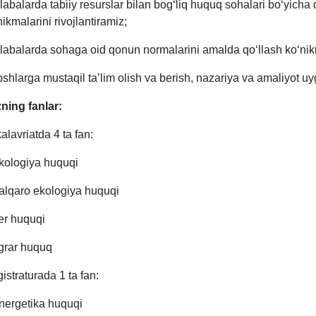
alabalarda tabiiy resurslar bilan bog‘liq huquq sohalari bo‘yicha qi
nikmalarini rivojlantiramiz;
alabalarda sohaga oid qonun normalarini amalda qo‘llash ko‘nikm
oshlarga mustaqil taʼlim olish va berish, nazariya va amaliyot u
ning fanlar:
alavriatda 4 ta fan:
kologiya huquqi
alqaro ekologiya huquqi
er huquqi
grar huquq
istraturada 1 ta fan:
nergetika huquqi