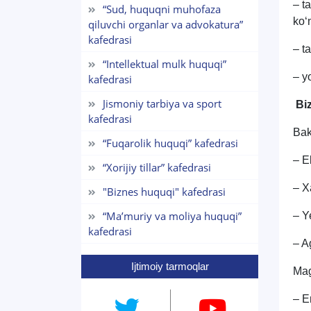
– t
“Sud, huquqni muhofaza
ko‘
qiluvchi organlar va advokatura”
kafedrasi
– t
“Intellektual mulk huquqi”
– y
kafedrasi
Jismoniy tarbiya va sport
Biz
kafedrasi
Bak
“Fuqarolik huquqi” kafedrasi
– E
“Xorijiy tillar” kafedrasi
– X
"Biznes huquqi" kafedrasi
“Maʼmuriy va moliya huquqi”
– Y
kafedrasi
– A
Ijtimoiy tarmoqlar
Mag
– E