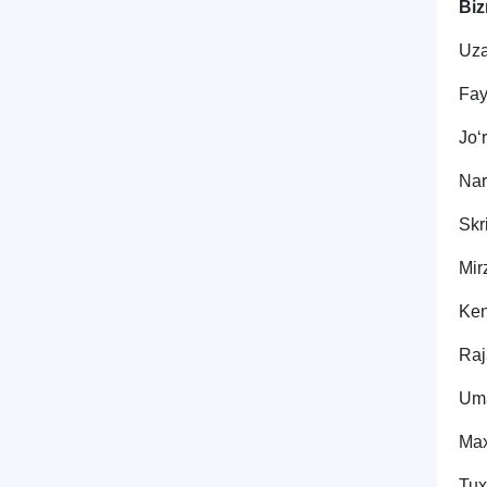
Biz
Uza
Fay
Jo‘
Nar
Skr
Mir
Ken
Raj
Uma
Max
Tux