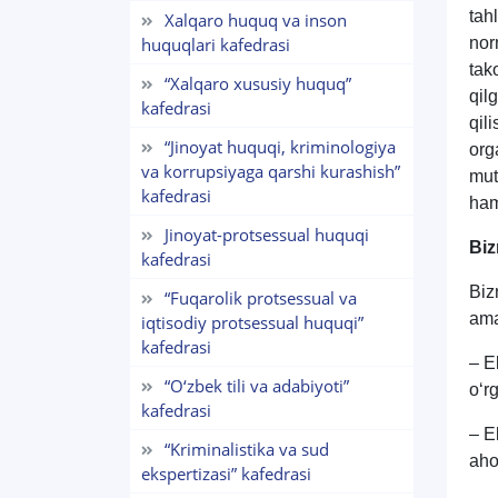
tah
Xalqaro huquq va inson
huquqlari kafedrasi
nor
tak
“Xalqaro xususiy huquq”
qil
kafedrasi
qil
“Jinoyat huquqi, kriminologiya
org
va korrupsiyaga qarshi kurashish”
mut
kafedrasi
ham
Jinoyat-protsessual huquqi
Biz
kafedrasi
Biz
“Fuqarolik protsessual va
ama
iqtisodiy protsessual huquqi”
kafedrasi
– E
“O‘zbek tili va adabiyoti”
o‘r
kafedrasi
– E
“Kriminalistika va sud
aho
ekspertizasi” kafedrasi