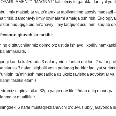
OPARLIAMENT”, “MAGNAT” kabi ilmiy to‘garaklar faoliyat yuri
bu ilmiy maktablar va to‘garaklar faoliyatining asosiy maqsadi –
naltirish, zamonaviy ilmiy loyihalarni amalga oshirish, Ekologiya
urslar huquqiga oid anʼanaviy ilmiy tadqiqot usullarini saqlab qoli
fessor-o‘qituvchilar tarkibi:
ning o‘qituvchilarimiz doimo o‘z ustida ishlaydi, xorijiy hamkasbl
riba almashadi.
ungi kunda kafedrada
3
nafar yuridik fanlari doktori,
2
nafar pro
sentlar va 3 nafar istiqbolli yosh pedagog kadrlar faoliyat yurit
‘unligini taʼminlash maqsadida uzluksiz ravishda advokatlar va 
slarini tashkil etamiz.
edramiz o‘qituvchilari 32ga yaqin darslik, 25dan ortiq monograf
llanmalar muallifidir.
ningdek, 6 nafar mustaqil-izlanuvchi o‘quv-uslubiy jarayonda ish