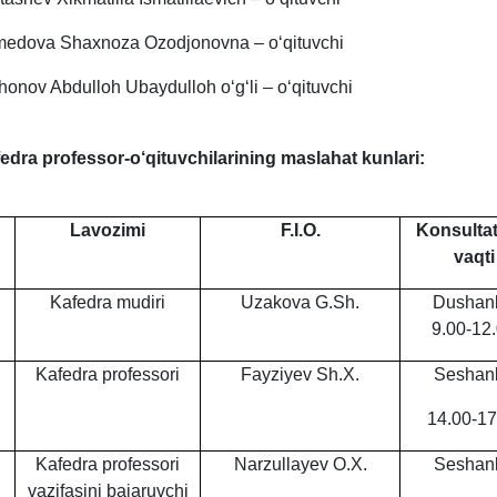
edova Shaxnoza Ozodjonovna – o‘qituvchi
honov Abdulloh Ubaydulloh oʻgʻli – o‘qituvchi
edra professor-o‘qituvchilarining maslahat kunlari:
Lavozimi
F.I.O.
Konsultat
vaqti
Kafedra mudiri
Uzakova G.Sh.
Dushan
9.00-12
Kafedra professori
Fayzi
y
ev Sh.X.
Seshan
14.00-17
Kafedra professori
Narzulla
y
ev O.X.
Seshan
vazifasini bajaruvchi