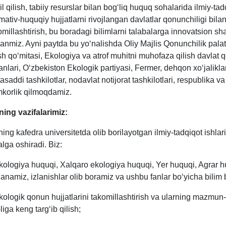
lil qilish, tabiiy resurslar bilan bog‘liq huquq sohalarida ilmiy-t
mativ-huquqiy hujjatlarni rivojlangan davlatlar qonunchiligi bil
omillashtirish, bu boradagi bilimlarni talabalarga innovatsion s
ganmiz. Ayni paytda bu yo‘nalishda Oliy Majlis Qonunchilik pala
ish qo‘mitasi, Ekologiya va atrof muhitni muhofaza qilish davlat
anlari, O‘zbekiston Ekologik partiyasi, Fermer, dehqon xo‘jalikl
asaddi tashkilotlar, nodavlat notijorat tashkilotlari, respublika va
korlik qilmoqdamiz.
ning vazifalarimiz:
ning kafedra universitetda olib borilayotgan ilmiy-tadqiqot ishlari
lga oshiradi. Biz:
kologiya huquqi,
Xalqaro ekologiya huquqi
, Yer huquqi, Agrar 
ganamiz, izlanishlar olib boramiz va ushbu fanlar bo‘yicha bilim
kologik qonun hujjatlarini takomillashtirish va ularning mazmun-
liga keng targ‘ib qilish;