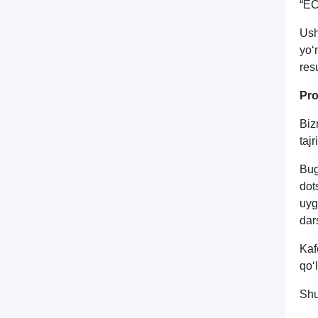
“EC
Ush
yo‘
res
Pro
Biz
taj
Bug
dot
uyg
dar
Kaf
qo‘
Shu