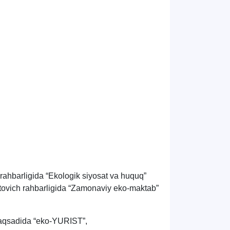
 rahbarligida “Ekologik siyosat va huquq”
atovich rahbarligida “Zamonaviy eko-maktab”
 maqsadida “eko-YURIST”,