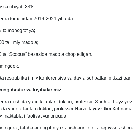
iy salohiyat- 83%
edra tomonidan 2019-2021 yillarda:
3 ta monografiya;
00 ta ilmiy maqola;
0 ta “Scopus” bazasida maqola chop etilgan.
ningdek,
 ta respublika ilmiy konferensiya va davra suhbatlari o‘tkazilgan.
ning dastur va loyihalarimiz:
edra qoshida yuridik fanlari doktori, professor Shuhrat Fayziyev
da yuridik fanlari doktori, professor Narzullayev Olim Xolmam
iy maktablari faoliyat yuritmoqda.
ningdek, talabalarning ilmiy izlanishlarini qo‘llab-quvvatlash