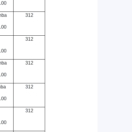
.00
nba
312
.00
312
.00
nba
312
.00
nba
312
.00
312
.00