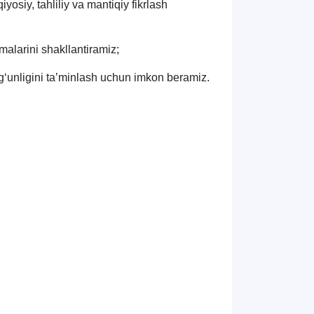
yosiy, tahliliy va mantiqiy fikrlash
alarini shakllantiramiz;
yg‘unligini taʼminlash uchun imkon beramiz.