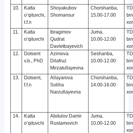
10.
Katta
Shoyakubov
Chorshanba,
TD
o‘qituvchi,
Shomansur
15.00-17.00
bi
t.f.n
xo
11.
Katta
Ibragimov
Juma,
TD
o‘qituvchi
Qudrat
10.00-12.00
bi
Davletbayevich
xo
12.
Dotsent
Azimova
Seshanba,
TD
v.b., PhD
Dilafruz
10.00-12.00
bi
Mirzatullayevna
xo
13.
Dotsent,
Allayarova
Chorshanba,
TD
f.f.n
Soliha
14.00-16.00
bi
Narzullayevna
xo
14.
Katta
Abdulov Damir
Juma,
TD
o‘qituvchi
Rustamovich
10.00-12.00
bi
xo