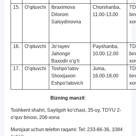
15.
O‘qituvchi
Ibraximova
Chorshanba,
TD
Dilorom
11.00-13.00
bi
Saloydinovna
xo
16.
O‘qituvchi
Jo‘rayev
Payshanba,
TD
Jahongir
10.00-12.00
bi
Baxodir o‘g‘li
xo
17.
O‘qituvchi
Toshpo‘latov
Juma,
TD
Shoxijaxon
16.00-18.00
bi
Eshpo‘latovich
xo
Bizning manzil:
Toshkent shahri, Sayilgoh ko‘chasi, 35-uy, TDYU 2-
o‘quv binosi, 206-xona
Murojaat uchun telefon raqami: Tel: 233-66-36, 1084