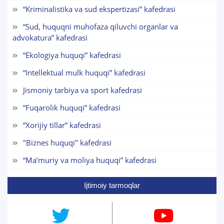
“Kriminalistika va sud ekspertizasi” kafedrasi
Mavzuni tanlang — keyin shu mavzudagi aniq
savollar chiqadi:
“Sud, huquqni muhofaza qiluvchi organlar va
advokatura” kafedrasi
1. Hujjatlar (bakalavr) (5)
2. Hujjatlar (magistr) (4)
“Ekologiya huquqi” kafedrasi
3. Suhbat (bakalavr) (8)
4. Suhbat (magistr) (5)
“Intellektual mulk huquqi” kafedrasi
6. Elektron ariza (16)
7. Call-center (4)
8. Bakalavriat kvotasi (3)
Jismoniy tarbiya va sport kafedrasi
9. Magistratura kvotasi (4)
✉️ Adminga yozish
“Fuqarolik huquqi” kafedrasi
“Xorijiy tillar” kafedrasi
"Biznes huquqi" kafedrasi
“Maʼmuriy va moliya huquqi” kafedrasi
Ijtimoiy tarmoqlar