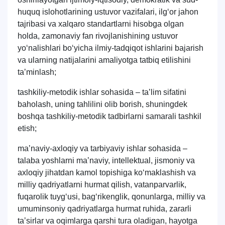
huquq islohotlarining ustuvor vazifalari, ilg‘or jahon
tajribasi va xalqaro standartlarni hisobga olgan
holda, zamonaviy fan rivojlanishining ustuvor
yo‘nalishlari bo‘yicha ilmiy-tadqiqot ishlarini bajarish
va ularning natijalarini amaliyotga tatbiq etilishini
taʼminlash;
tashkiliy-metodik ishlar sohasida – taʼlim sifatini
baholash, uning tahlilini olib borish, shuningdek
boshqa tashkiliy-metodik tadbirlarni samarali tashkil
etish;
maʼnaviy-axloqiy va tarbiyaviy ishlar sohasida –
talaba yoshlarni maʼnaviy, intellektual, jismoniy va
axloqiy jihatdan kamol topishiga ko‘maklashish va
milliy qadriyatlarni hurmat qilish, vatanparvarlik,
fuqarolik tuyg‘usi, bag‘rikenglik, qonunlarga, milliy va
umuminsoniy qadriyatlarga hurmat ruhida, zararli
taʼsirlar va oqimlarga qarshi tura oladigan, hayotga