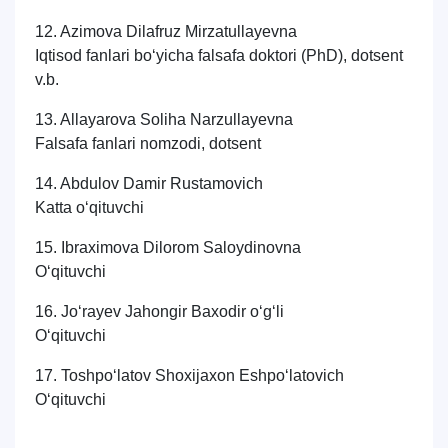
12. Azimova Dilafruz Mirzatullayevna
Iqtisod fanlari bo‘yicha falsafa doktori (PhD), d
otsent
v.b.
13. Allayarova Soliha Narzullayevna
Falsafa fanlari nomzodi, dotsent
14. Abdulov Damir Rustamovich
Katta o‘qituvchi
15. Ibraximova Dilorom Saloydinovna
O‘qituvchi
16. Jo‘rayev Jahongir Baxodir o‘g‘li
O‘qituvchi
17. Toshpo‘latov Shoxijaxon Eshpo‘latovich
O‘qituvchi