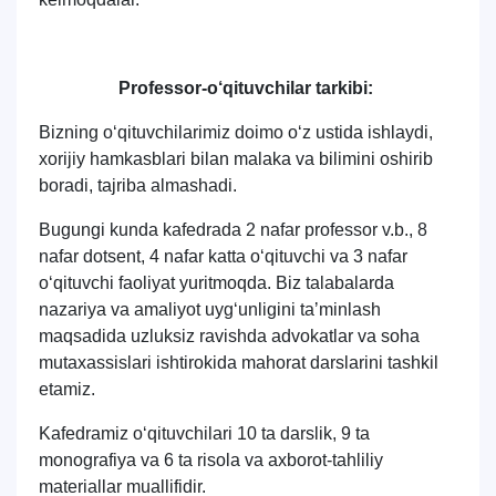
Professor-o‘qituvchilar tarkibi:
Bizning o‘qituvchilarimiz doimo o‘z ustida ishlaydi,
xorijiy hamkasblari bilan malaka va bilimini oshirib
boradi, tajriba almashadi.
Bugungi kunda kafedrada 2 nafar professor v.b., 8
nafar dotsent, 4 nafar katta o‘qituvchi va 3 nafar
o‘qituvchi faoliyat yuritmoqda. Biz talabalarda
nazariya va amaliyot uyg‘unligini taʼminlash
maqsadida uzluksiz ravishda advokatlar va soha
mutaxassislari ishtirokida mahorat darslarini tashkil
etamiz.
Kafedramiz o‘qituvchilari 10 ta darslik, 9 ta
monografiya va 6 ta risola va axborot-tahliliy
materiallar muallifidir.