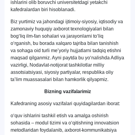
ishlarini olib boruvchi universitetdagi yetakchi
kafedralardan biri hisoblanadi.
Biz yurtimiz va jahondagi ijtimoiy-siyosiy, iqtisodiy va
zamonaviy huquqiy axborot texnologiyalari bilan
bog‘liq ilm-fan sohalari va jarayonlarni to‘liq
o‘rganish, bu borada xalqaro tajriba bilan tanishish
va sohaga oid turli meʼyoriy hujjatlarni tadqiq etishni
maqsad qilganmiz. Ayni paytda bu yo‘nalishda Adliya
vazirligi, Nodavlat-notijorat tashkilotlar milliy
assotsiatsiyasi, siyosiy partiyalar, respublika oliy
taʼlim muassasalari bilan hamkorlik qilyapmiz.
Bizning vazifalarimiz
Kafedraning asosiy vazifalari quyidagilardan iborat:
Ism va familiyangiz
o‘quv ishlarini tashkil etish va amalga oshirish
sohasida – modul tizimi va o‘qitishning innovatsion
Telefon raqamingiz
metodlaridan foydalanib, axborot-kommunikatsiya