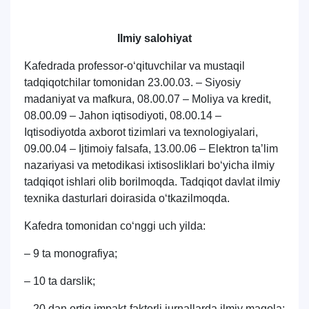
Ilmiy salohiyat
Kafedrada professor-o‘qituvchilar va mustaqil
tadqiqotchilar tomonidan 23.00.03. – Siyosiy
madaniyat va mafkura, 08.00.07 – Moliya va kredit,
08.00.09 – Jahon iqtisodiyoti, 08.00.14 –
Iqtisodiyotda axborot tizimlari va texnologiyalari,
09.00.04 – Ijtimoiy falsafa, 13.00.06 – Elektron taʼlim
nazariyasi va metodikasi ixtisosliklari bo‘yicha ilmiy
tadqiqot ishlari olib borilmoqda. Tadqiqot davlat ilmiy
texnika dasturlari doirasida o‘tkazilmoqda.
Kafedra tomonidan co‘nggi uch yilda:
– 9 ta monografiya;
– 10 ta darslik;
– 20 dan ortiq impakt-faktorli jurnallarda ilmiy maqola;