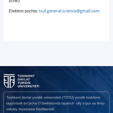
(ichki)
tsul.general.science@gmail.com
Elektron pochta:
Toshkent davlat yuridik universiteti (TDYU) yuridik kadrlarni
tayyorlash bo‘yicha O‘zbekistonda tayanch oliy o‘quv va ilmiy-
uslubiy muassasa hisoblanadi.