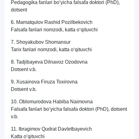
Pedagogika fanlari bo‘yicha falsafa doktori (PhD),
dotsent
6. Mamatqulov Rashid Pozilbekovich
Falsafa fanlari nomzodi, katta o‘qituvchi
7. Shoyakubov Shomansur
Tarix fanlari nomzodi, katta o‘qituvchi
8. Tadjibayeva Dilnavoz Ozodovna
Dotsent v.b.
9. Xusainova Firuza Toxirovna
Dotsent v.b.
10. Oblomurodova Habiba Naimovna
Falsafa fanlari bo‘yicha falsafa doktori (PhD), dotsent
v.b.
11. Ibragimov Qudrat Davletbayevich
Katta o‘qituvchi