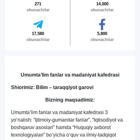
271
14,000
obunachilar
obunachilar
17,580
5,800
obunachilar
obunachilar
Umumtaʼlim fanlar va madaniyat kafedrasi
Shiorimiz: Bilim – taraqqiyot garovi
Bizning maqsadimiz:
Umumtaʼlim fanlar va madaniyat kafedrasi 3
yo‘nalish: “Ijtimoiy-gumanitar fanlar”, “Iqtisodiyot va
boshqaruv asoslari” hamda “Huquqiy axborot
texnologiyalari” bo‘yicha o‘quv va ilmiy-tadqiqot