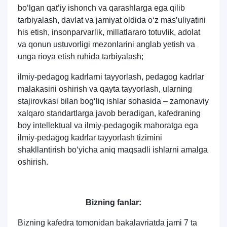
bo‘lgan qatʼiy ishonch va qarashlarga ega qilib
tarbiyalash, davlat va jamiyat oldida o‘z masʼuliyatini
his etish, insonparvarlik, millatlararo totuvlik, adolat
va qonun ustuvorligi mezonlarini anglab yetish va
unga rioya etish ruhida tarbiyalash;
ilmiy-pedagog kadrlarni tayyorlash, pedagog kadrlar
malakasini oshirish va qayta tayyorlash, ularning
stajirovkasi bilan bog‘liq ishlar sohasida – zamonaviy
xalqaro standartlarga javob beradigan, kafedraning
boy intellektual va ilmiy-pedagogik mahoratga ega
ilmiy-pedagog kadrlar tayyorlash tizimini
shakllantirish bo‘yicha aniq maqsadli ishlarni amalga
oshirish.
Bizning fanlar:
Bizning kafedra tomonidan bakalavriatda jami 7 ta