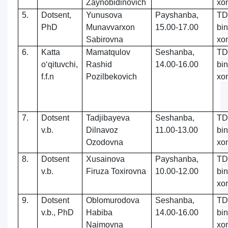
Zaynobidinovich
xo
5.
Dotsent,
Yunusova
Payshanba,
TD
PhD
Munavvarxon
15.00-17.00
bi
Sabirovna
xo
6.
Katta
Mamatqulov
Seshanba,
TD
o‘qituvchi,
Rashid
14.00-16.00
bi
f.f.n
Pozilbekovich
xo
7.
Dotsent
Tadjibayeva
Seshanba,
TD
v.b.
Dilnavoz
11.00-13.00
bi
Ozodovna
xo
8.
Dotsent
Xusainova
Payshanba,
TD
v.b.
Firuza Toxirovna
10.00-12.00
bi
xo
9.
Dotsent
Oblomurodova
Seshanba,
TD
v.b., PhD
Habiba
14.00-16.00
bi
Naimovna
xo