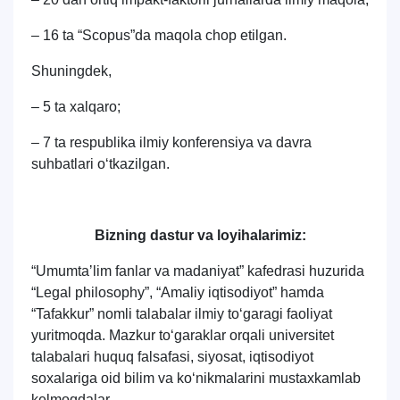
– 16 ta “Scopus”da maqola chop etilgan.
Shuningdek,
– 5 ta xalqaro;
– 7 ta respublika ilmiy konferensiya va davra
suhbatlari o‘tkazilgan.
Bizning dastur va loyihalarimiz:
“Umumtaʼlim fanlar va madaniyat” kafedrasi huzurida
“Legal philosophy”, “Amaliy iqtisodiyot” hamda
“Tafakkur” nomli talabalar ilmiy to‘garagi faoliyat
yuritmoqda. Mazkur to‘garaklar orqali universitet
talabalari huquq falsafasi, siyosat, iqtisodiyot
soxalariga oid bilim va ko‘nikmalarini mustaxkamlab
kelmoqdalar.