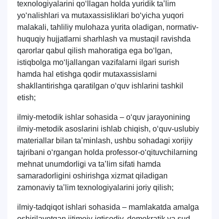
texnologiyalarini qo‘llagan holda yuridik taʼlim
Pochta
yo‘nalishlari va mutaxassisliklari bo‘yicha yuqori
malakali, tahliliy mulohaza yurita oladigan, normativ-
huquqiy hujjatlarni sharhlash va mustaqil ravishda
yuborish
qarorlar qabul qilish mahoratiga ega bo‘lgan,
istiqbolga mo‘ljallangan vazifalarni ilgari surish
hamda hal etishga qodir mutaxassislarni
shakllantirishga qaratilgan o‘quv ishlarini tashkil
etish;
ilmiy-metodik ishlar sohasida – o‘quv jarayonining
ilmiy-metodik asoslarini ishlab chiqish, o‘quv-uslubiy
materiallar bilan taʼminlash, ushbu sohadagi xorijiy
tajribani o‘rgangan holda professor-o‘qituvchilarning
mehnat unumdorligi va taʼlim sifati hamda
samaradorligini oshirishga xizmat qiladigan
zamonaviy taʼlim texnologiyalarini joriy qilish;
ilmiy-tadqiqot ishlari sohasida – mamlakatda amalga
oshirilayotgan ijtimoiy-iqtisodiy, demokratik va sud-