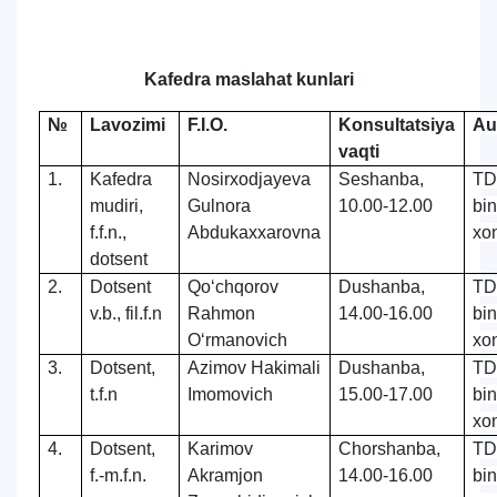
Kafedra maslahat kunlari
№
Lavozimi
F.I.O.
Konsultatsiya
Au
vaqti
1.
Kafedra
Nosirxodjayeva
Seshanba,
TD
mudiri,
Gulnora
10.00-12.00
bi
f.f.n.,
Abdukaxxarovna
xo
dotsent
2.
Dotsent
Qo‘chqorov
Dushanba,
TD
v.b., fil.f.n
Rahmon
14.00-16.00
bi
O‘rmanovich
xo
3.
Dotsent,
Azimov Hakimali
Dushanba,
TD
t.f.n
Imomovich
15.00-17.00
bi
xo
4.
Dotsent,
Karimov
Chorshanba,
TD
f.-m.f.n.
Akramjon
14.00-16.00
bi