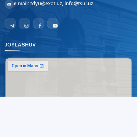
tdyu@exat.uz, info@tsul.uz
e-mail:
JOYLASHUV