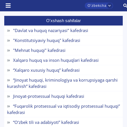
Oʼzbekcha
O'xshash sahifalar
"Davlat va huquq nazariyasi" kafedrasi
"Konstitutsiyaviy huquq" kafedrasi
"Mehnat huquqi" kafedrasi
Xalqaro huquq va inson huquqlari kafedrasi
“Xalqaro xususiy huquq” kafedrasi
TDYU qabul murojaatlari chati
“Jinoyat huquqi, kriminologiya va korrupsiyaga qarshi
Onlayn
kurashish” kafedrasi
Jinoyat-protsessual huquqi kafedrasi
Assalomu alaykum! TDYU qabul murojaatlari
chatiga xush kelibsiz.
“Fuqarolik protsessual va iqtisodiy protsessual huquqi”
kafedrasi
Qabul bo'yicha murojaatlaringizni ushbu
chatda qoldiring.
“O‘zbek tili va adabiyoti” kafedrasi