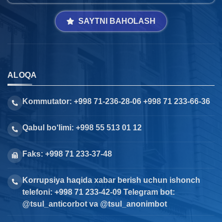
SAYTNI BAHOLASH
ALOQA
Kommutator: +998 71-236-28-06 +998 71 233-66-36
Qabul bo‘limi: +998 55 513 01 12
Faks: +998 71 233-37-48
Korrupsiya haqida xabar berish uchun ishonch
telefoni: +998 71 233-42-09 Telegram bot:
@tsul_anticorbot va @tsul_anonimbot