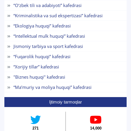
“O‘zbek tili va adabiyoti” kafedrasi
Telefon raqamingiz
3. Suhbat (bakalavr) (8)
4. Suhbat (magistr) (5)
“Kriminalistika va sud ekspertizasi” kafedrasi
5. To'lov-kontrakt (2)
6. Elektron ariza (16)
Pochta
“Ekologiya huquqi” kafedrasi
7. Call-center (4)
8. Bakalavriat kvotasi (3)
“Intellektual mulk huquqi” kafedrasi
9. Magistratura kvotasi (4)
✉️ Adminga yozish
yuborish
Jismoniy tarbiya va sport kafedrasi
“Fuqarolik huquqi” kafedrasi
“Xorijiy tillar” kafedrasi
"Biznes huquqi" kafedrasi
“Maʼmuriy va moliya huquqi” kafedrasi
Ijtimoiy tarmoqlar
271
14,000