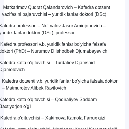
Matkarimov Qudrat Qalandarovich – Kafedra dotsent
vazifasini bajaruvchisi – yuridik fanlar doktori (DSc)
Kafedra professori – Ne'matov Jasur Aminjonovich –
yuridik fanlar doktori (DSc), professor
Kafedra professori v.b, yuridik fanlar bo'yicha falsafa
doktori (PhD) – Nurumov Dilshodbek Djumabayevich
Kafedra katta o'qituvchisi – Turdaliev Djamshid
Djamolovich
Kafedra dotsenti v.b. yuridik fanlar bo'yicha falsafa doktori
– Matmurotov Alibek Ravilovich
Kafedra katta o'qituvchisi – Qodiraliyev Saddam
Baxtiyorjon o'g'li
Kafedra o'qituvchisi – Xakimova Kamola Farrux qizi