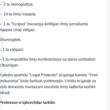
– 2 ta monografiya;
– 10 ta ilmiy maqola;
– 1 ta “Scopus” bazasiga kiritilgan ilmiy jurnallarda
maqola chop etilgan.
Shuningdek,
– 1 ta xalqaro;
– 1 ta respublika ilmiy konferentsiya va davra suhbatlari
o'tkazilgan.
Kafedra qoshida “Legal Protector” to'garagi hamda “Yosh
prokurorlar” klubi faoliyat yuritmoqda. Ushbu to'garak va
klub doirasida muntazam ravishda ilmiy tadbirlar tashkil
etiladi.
Professor-o'qituvchilar tarkibi: