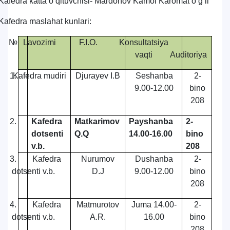
Kafedra katta o’qituvchisi- Mardonov Kamol Karomat o’g’li
Kafedra maslahat kunlari:
№
Lavozimi
F.I.O.
Konsultatsiya
vaqti
Auditoriya
1.
Kafedra mudiri
Djurayev I.B
Seshanba
2-
9.00-12.00
bino
208
2.
Kafedra
Matkarimov
Payshanba
2-
dotsenti
Q.Q
14.00-16.00
bino
v.b.
208
3.
Kafedra
Nurumov
Dushanba
2-
dotsenti v.b.
D.J
9.00-12.00
bino
208
4.
Kafedra
Matmurotov
Juma 14.00-
2-
dotsenti v.b.
A.R.
16.00
bino
208