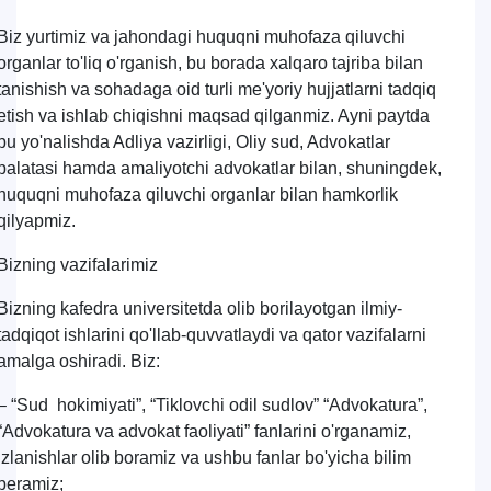
Biz yurtimiz va jahondagi huquqni muhofaza qiluvchi
organlar to'liq o'rganish, bu borada xalqaro tajriba bilan
tanishish va sohadaga oid turli me'yoriy hujjatlarni tadqiq
etish va ishlab chiqishni maqsad qilganmiz. Ayni paytda
bu yo'nalishda Adliya vazirligi, Oliy sud, Advokatlar
palatasi hamda amaliyotchi advokatlar bilan, shuningdek,
huquqni muhofaza qiluvchi organlar bilan hamkorlik
qilyapmiz.
Bizning vazifalarimiz
Bizning kafedra universitetda olib borilayotgan ilmiy-
tadqiqot ishlarini qo'llab-quvvatlaydi va qator vazifalarni
amalga oshiradi. Biz:
– “Sud hokimiyati”, “Tiklovchi odil sudlov” “Advokatura”,
“Advokatura va advokat faoliyati” fanlarini o'rganamiz,
izlanishlar olib boramiz va ushbu fanlar bo'yicha bilim
beramiz;