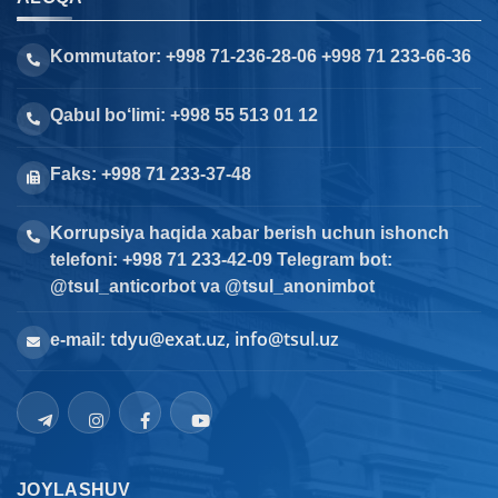
Kommutator: +998 71-236-28-06 +998 71 233-66-36
Qabul bo‘limi: +998 55 513 01 12
Faks: +998 71 233-37-48
Korrupsiya haqida xabar berish uchun ishonch
telefoni: +998 71 233-42-09 Telegram bot:
@tsul_anticorbot va @tsul_anonimbot
tdyu@exat.uz, info@tsul.uz
e-mail:
JOYLASHUV