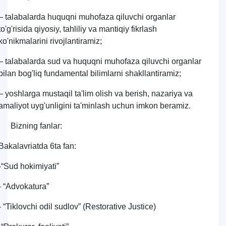
– talabalarda huquqni muhofaza qiluvchi organlar
to'g'risida qiyosiy, tahliliy va mantiqiy fikrlash
ko'nikmalarini rivojlantiramiz;
– talabalarda sud va huquqni muhofaza qiluvchi organlar
bilan bog'liq fundamental bilimlarni shakllantiramiz;
– yoshlarga mustaqil ta'lim olish va berish, nazariya va
amaliyot uyg'unligini ta'minlash uchun imkon beramiz.
Bizning fanlar:
Bakalavriatda 6ta fan:
-“Sud hokimiyati”
- “Advokatura”
- “Tiklovchi odil sudlov” (Restorative Justice)