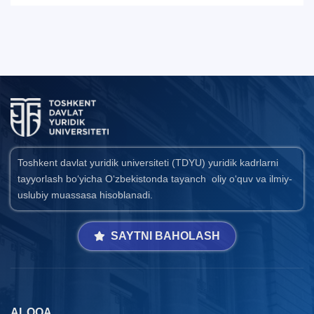
Toshkent davlat yuridik universiteti (TDYU) yuridik kadrlarni
tayyorlash bo‘yicha O‘zbekistonda tayanch oliy o‘quv va ilmiy-
uslubiy muassasa hisoblanadi.
SAYTNI BAHOLASH
ALOQA