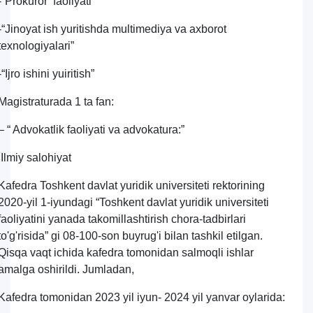
-“Prokuror faoliyati”
-“Jinoyat ish yuritishda multimediya va axborot
texnologiyalari”
-“Ijro ishini yuiritish”
Magistraturada 1 ta fan:
– “ Advokatlik faoliyati va advokatura:”
Ilmiy salohiyat
Kafedra Toshkent davlat yuridik universiteti rektorining
2020-yil 1-iyundagi “Toshkent davlat yuridik universiteti
faoliyatini yanada takomillashtirish chora-tadbirlari
to'g'risida” gi 08-100-son buyrug'i bilan tashkil etilgan.
Qisqa vaqt ichida kafedra tomonidan salmoqli ishlar
amalga oshirildi. Jumladan,
Kafedra tomonidan 2023 yil iyun- 2024 yil yanvar oylarida: