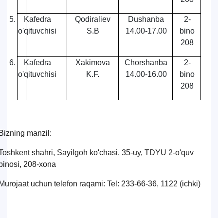
5.
Kafedra
Qodiraliev
Dushanba
2-
o'qituvchisi
S.B
14.00-17.00
bino
208
6.
Kafedra
Xakimova
Chorshanba
2-
o'qituvchisi
K.F.
14.00-16.00
bino
208
Bizning manzil:
Toshkent shahri, Sayilgoh ko'chasi, 35-uy, TDYU 2-o'quv
binosi, 208-xona
Murojaat uchun telefon raqami: Tel: 233-66-36, 1122 (ichki)