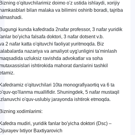
Bizning o'qituvchilarimiz doimo o'z ustida ishlaydi, xorijiy
hamkasblari bilan malaka va bilimini oshirib boradi, tajriba
almashadi.
Bugungi kunda kafedrada 2nafar professor, 3 nafar yuridik
fanlar bo'yicha falsafa doktori, 3 nafar dotsent v.b.
va 2 nafar katta o'qituvchi faoliyat yuritmoqda. Biz
talabalarda nazariya va amaliyot uyg'unligini ta'minlash
maqsadida uzluksiz ravishda advokatlar va soha
mutaxassislari ishtirokida mahorat darslarini tashkil
etamiz.
Kafedramiz o'qituvchilari 10ta monografiyaortiq va 6 ta
o'quv-qo'llanma muallifidir. Shuningdek, 5 nafar mustaqil
izlanuvchi o'quv-uslubiy jarayonda ishtirok etmoqda.
Bizning xodimlarimi:
Kafedra mudiri, yuridik fanlar bo'yicha doktori (Dsc) –
Djurayev Ixtiyor Baxtiyarovich