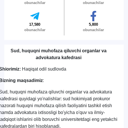
obunachilar
obunachilar
17,580
5,800
obunachilar
obunachilar
Sud, huquqni muhofaza qiluvchi organlar va
advokatura kafedrasi
Shiorimiz:
Haqiqat odil sudlovda
Bizning maqsadimiz
:
Sud, huquqni muhofaza qiluvchi organlar va advokatura
kafedrasi quyidagi yo'nalishlar: sud hokimiyati prokuror
nazorati huquqni muhofaza qilish faoliyatini tashkil etish
hamda advokatura ixtisosligi bo'yicha o'quv va ilmiy-
tadqiqot ishlarini olib boruvchi universitetdagi eng yetakchi
kafedralardan biri hisoblanadi.