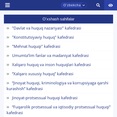
Oʼzbekcha
O'xshash sahifalar
"Davlat va huquq nazariyasi" kafedrasi
"Konstitutsiyaviy huquq" kafedrasi
TDYU qabul murojaatlari chati
"Mehnat huquqi" kafedrasi
Onlayn
Umumta’lim fanlar va madaniyat kafedrasi
Assalomu alaykum! TDYU qabul murojaatlari
Xalqaro huquq va inson huquqlari kafedrasi
chatiga xush kelibsiz.
“Xalqaro xususiy huquq” kafedrasi
Qabul bo'yicha murojaatlaringizni ushbu
“Jinoyat huquqi, kriminologiya va korrupsiyaga qarshi
chatda qoldiring.
kurashish” kafedrasi
Jinoyat-protsessual huquqi kafedrasi
Mavzuni tanlang — keyin shu mavzudagi aniq
savollar chiqadi:
“Fuqarolik protsessual va iqtisodiy protsessual huquqi”
Ism va familiyangiz
kafedrasi
1. Hujjatlar (bakalavr) (5)
2. Hujjatlar (magistr) (4)