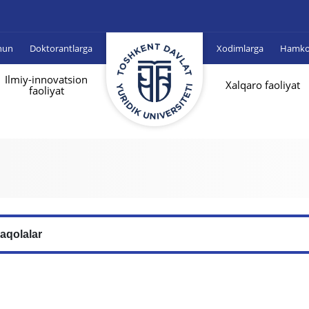
hun
Doktorantlarga
Xodimlarga
Hamkor
Ilmiy-innovatsion
Xalqaro faoliyat
faoliyat
aqolalar