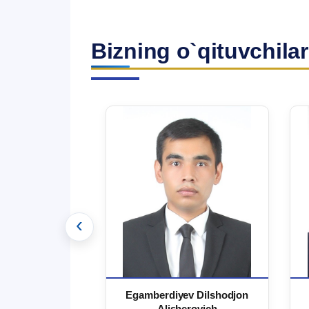
Bizning o`qituvchilar
‹
 Ma`rufjon
Egamberdiyev Dilshodjon