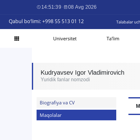
14:51:40
·
08 Avg 2026
Qabul bo‘limi: +998 55 513 01 12
Talabalar uc
Universitet
Ta'lim
Kudryavsev Igor Vladimirovich
Yuridik fanlar nomzodi
Biografiya va CV
M
Maqolalar