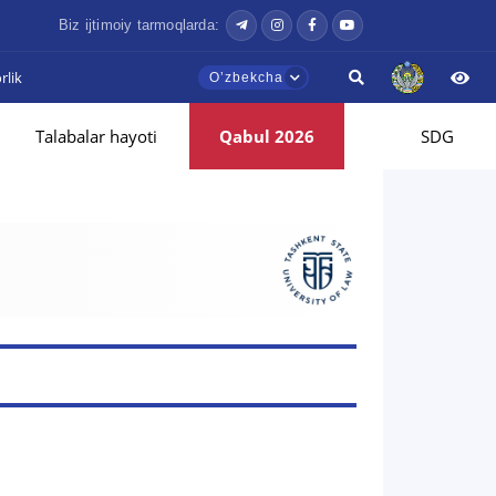
Biz ijtimoiy tarmoqlarda:
lik
Oʼzbekcha
Talabalar hayoti
Qabul 2026
SDG