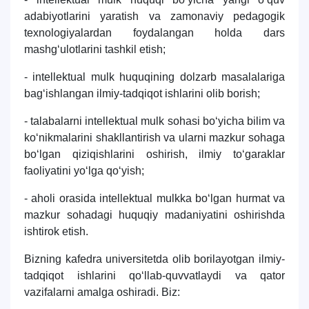
adabiyotlarini yaratish va zamonaviy pedagogik
texnologiyalardan foydalangan holda dars
mashg‘ulotlarini tashkil etish;
- intellektual mulk huquqining dolzarb masalalariga
bag‘ishlangan ilmiy-tadqiqot ishlarini olib borish;
- talabalarni intellektual mulk sohasi bo‘yicha bilim va
ko‘nikmalarini shakllantirish va ularni mazkur sohaga
bo‘lgan qiziqishlarini oshirish, ilmiy to‘garaklar
faoliyatini yo‘lga qo‘yish;
- aholi orasida intellektual mulkka bo‘lgan hurmat va
mazkur sohadagi huquqiy madaniyatini oshirishda
ishtirok etish.
Bizning kafedra universitetda olib borilayotgan ilmiy-
tadqiqot ishlarini qo‘llab-quvvatlaydi va qator
vazifalarni amalga oshiradi. Biz: