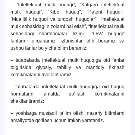
– “Intellektual mulk huquqi”, “Xalqaro intellektual
mulk huquqi”, “Kiber huquq”, “Patent huquqi”,
“Mualliflik huquqi va turdosh huquqlar”, “Intellektual
mulk sohasidagi nizolarni hal etish”, “Intellektual mulk
sohasidagi shartnomalar tizimi”, “OAV huquqi”
fanlarini o‘rganamiz, izlanishlar olib boramiz va
ushbu fanlar bo‘yicha bilim beramiz;
– talabalarda intellektual mulk huquqiga oid fanlar
to‘g‘risida qiyosiy, tahliliy va mantiqiy fikrlash
ko‘nikmalarini rivojlantiramiz;
– talabalarda intellektual mulk huquqiga oid huquq
normalarini amalda qo‘llash ko‘nikmalarini
shakllantiramiz;
– yoshlarga mustaqil taʼlim olish, nazariy bilimlarni
amaliyotda qo‘llash uchun imkon yaratamiz.