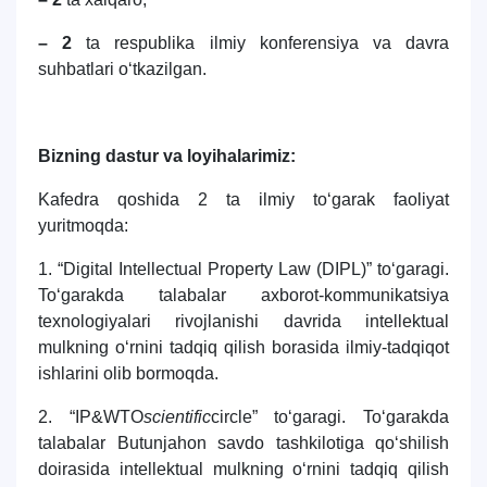
– 2
ta respublika ilmiy konferensiya va davra
suhbatlari o‘tkazilgan.
Bizning dastur va loyihalarimiz:
Kafedra qoshida 2 ta ilmiy to‘garak faoliyat
yuritmoqda:
1. “Digital Intellectual Property Law (DIPL)” to‘garagi.
To‘garakda talabalar axborot-kommunikatsiya
texnologiyalari rivojlanishi davrida intellektual
mulkning o‘rnini tadqiq qilish borasida ilmiy-tadqiqot
ishlarini olib bormoqda.
2. “IP&WTO
scientific
circle” to‘garagi. To‘garakda
talabalar Butunjahon savdo tashkilotiga qo‘shilish
doirasida intellektual mulkning o‘rnini tadqiq qilish