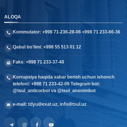
ALOQA
Kommutator: +998 71-236-28-06 +998 71 233-66-36
Qabul bo‘limi: +998 55 513 01 12
Faks: +998 71 233-37-48
Korrupsiya haqida xabar berish uchun ishonch
telefoni: +998 71 233-42-09 Telegram bot:
@tsul_anticorbot va @tsul_anonimbot
tdyu@exat.uz, info@tsul.uz
e-mail: