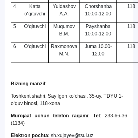
4
Katta
Yuldashov
Chorshanba
118
o‘qituvchi
A.A.
10.00-12.00
5
O‘qituvchi
Muqumov
Payshanba
118
B.M.
10.00-12.00
6
O‘qituvchi
Raxmonova
Juma 10.00-
118
M.N.
12.00
Bizning manzil:
Toshkent shahri, Sayilgoh ko‘chasi, 35-uy, TDYU 1-
o‘quv binosi,
118
-xona
Murojaat uchun telefon raqami:
Tel:
233-66-36
(1134)
Elektron pochta:
sh.xujayev@tsul.uz