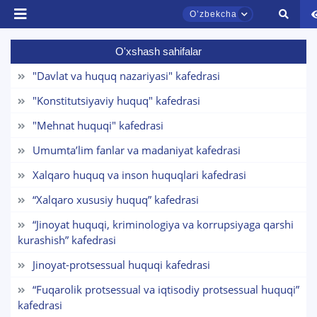
Oʼzbekcha
O'xshash sahifalar
"Davlat va huquq nazariyasi" kafedrasi
"Konstitutsiyaviy huquq" kafedrasi
"Mehnat huquqi" kafedrasi
TDYU qabul murojaatlari chati
Umumta’lim fanlar va madaniyat kafedrasi
Onlayn
Xalqaro huquq va inson huquqlari kafedrasi
“Xalqaro xususiy huquq” kafedrasi
Assalomu alaykum! TDYU qabul murojaatlari
chatiga xush kelibsiz.
“Jinoyat huquqi, kriminologiya va korrupsiyaga qarshi
kurashish” kafedrasi
Qabul bo'yicha murojaatlaringizni ushbu
chatda qoldiring.
Jinoyat-protsessual huquqi kafedrasi
“Fuqarolik protsessual va iqtisodiy protsessual huquqi”
Mavzuni tanlang — keyin shu mavzudagi aniq
kafedrasi
savollar chiqadi: