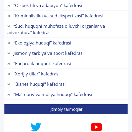
“O‘zbek tili va adabiyoti” kafedrasi
1. Hujjatlar (bakalavr) (5)
2. Hujjatlar (magistr) (4)
“Kriminalistika va sud ekspertizasi” kafedrasi
3. Suhbat (bakalavr) (8)
4. Suhbat (magistr) (5)
“Sud, huquqni muhofaza qiluvchi organlar va
5. To'lov-kontrakt (2)
6. Elektron ariza (16)
7. Call-center (4)
advokatura” kafedrasi
8. Bakalavriat kvotasi (3)
9. Magistratura kvotasi (4)
“Ekologiya huquqi” kafedrasi
✉️ Adminga yozish
Jismoniy tarbiya va sport kafedrasi
“Fuqarolik huquqi” kafedrasi
“Xorijiy tillar” kafedrasi
"Biznes huquqi" kafedrasi
“Maʼmuriy va moliya huquqi” kafedrasi
Ijtimoiy tarmoqlar