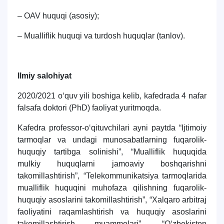
– OAV huquqi (asosiy);
– Mualliflik huquqi va turdosh huquqlar (tanlov).
Ilmiy salohiyat
2020/2021 o‘quv yili boshiga kelib, kafedrada 4 nafar
falsafa doktori (PhD) faoliyat yuritmoqda.
Kafedra professor-o‘qituvchilari ayni paytda “Ijtimoiy
tarmoqlar va undagi munosabatlarning fuqarolik-
huquqiy tartibga solinishi”, “Mualliflik huquqida
mulkiy huquqlarni jamoaviy boshqarishni
takomillashtirish”, “Telekommunikatsiya tarmoqlarida
mualliflik huquqini muhofaza qilishning fuqarolik-
huquqiy asoslarini takomillashtirish”, “Xalqaro arbitraj
faoliyatini raqamlashtirish va huquqiy asoslarini
takomillashtirish muammolari”, “O‘zbekiston