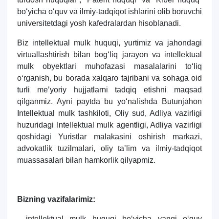
bo‘yicha o‘quv va ilmiy-tadqiqot ishlarini olib boruvchi
universitetdagi yosh kafedralardan hisoblanadi.
Biz intellektual mulk huquqi, yurtimiz va jahondagi
virtuallashtirish bilan bog‘liq jarayon va intellektual
mulk obyektlari muhofazasi masalalarini to‘liq
o‘rganish, bu borada xalqaro tajribani va sohaga oid
turli meʼyoriy hujjatlarni tadqiq etishni maqsad
qilganmiz. Ayni paytda bu yo‘nalishda Butunjahon
Intellektual mulk tashkiloti, Oliy sud, Adliya vazirligi
huzuridagi Intellektual mulk agentligi, Adliya vazirligi
qoshidagi Yuristlar malakasini oshirish markazi,
advokatlik tuzilmalari, oliy taʼlim va ilmiy-tadqiqot
muassasalari bilan hamkorlik qilyapmiz.
Bizning vazifalarimiz:
- intellektual mulk huquqi bo‘yicha yangi o‘quv