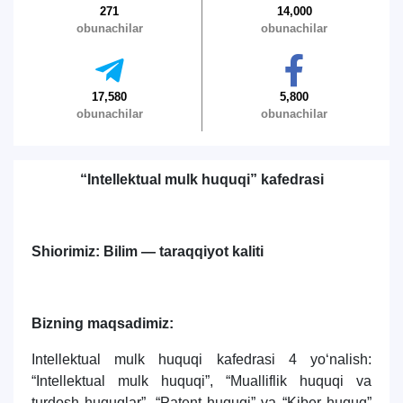
271
14,000
obunachilar
obunachilar
Ism va familiyangiz
17,580
5,800
obunachilar
obunachilar
Telefon raqamingiz
“Intellektual mulk huquqi” kafedrasi
Pochta
yuborish
Shiorimiz: Bilim — taraqqiyot kaliti
Bizning maqsadimiz:
Intellektual mulk huquqi kafedrasi 4 yo‘nalish:
“Intellektual mulk huquqi”, “Mualliflik huquqi va
turdosh huquqlar”, “Patent huquqi” va “Kiber huquq”