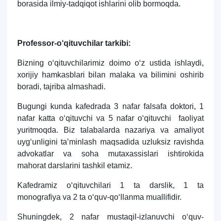
borasida ilmiy-tadqiqot ishlarini olib bormoqda.
Professor-o‘qituvchilar tarkibi:
Bizning o‘qituvchilarimiz doimo o‘z ustida ishlaydi,
xorijiy hamkasblari bilan malaka va bilimini oshirib
boradi, tajriba almashadi.
Bugungi kunda kafedrada 3 nafar falsafa doktori, 1
nafar katta o‘qituvchi va 5 nafar o‘qituvchi faoliyat
yuritmoqda. Biz talabalarda nazariya va amaliyot
uyg‘unligini taʼminlash maqsadida uzluksiz ravishda
advokatlar va soha mutaxassislari ishtirokida
mahorat darslarini tashkil etamiz.
Kafedramiz o‘qituvchilari 1 ta darslik, 1 ta
monografiya va 2 ta o‘quv-qo‘llanma muallifidir.
Shuningdek, 2 nafar mustaqil-izlanuvchi o‘quv-