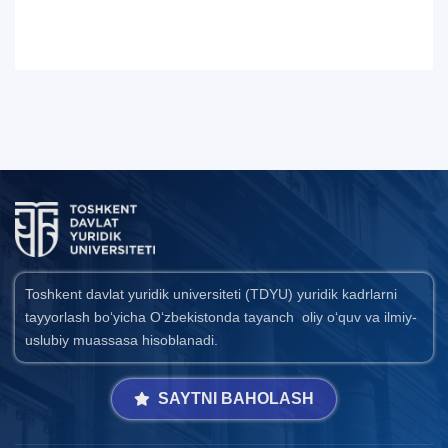
Toshkent davlat yuridik universiteti (TDYU) yuridik kadrlarni
tayyorlash bo‘yicha O‘zbekistonda tayanch oliy o‘quv va ilmiy-
uslubiy muassasa hisoblanadi.
SAYTNI BAHOLASH