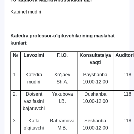
Kabinet mudiri
Kafedra professor-o‘qituvchilarining maslahat
kunlari:
№
Lavozimi
F.I.O.
Konsultatsiya
Auditor
vaqti
1.
Kafedra
Xo‘jaev
Payshanba
118
mudiri
Sh.A.
10.00-12.00
2.
Dotsent
Yakubova
Dushanba
118
vazifasini
I.B.
10.00-12.00
bajaruvchi
3
Katta
Bahramova
Seshanba
118
o‘qituvchi
M.B.
10.00-12.00