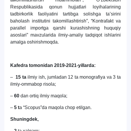
Respublikasida qonun hujjatlari loyihalarining
tadbirkorlik faoliyatini tartibga solishga ta’sirini
baholash institutini takomillashtirish”, “Kontrafakt va
parallel importga qarshi kurashishning huquqiy
asoslari” mavzularida ilmiy-amaliy tadqiqot ishlarini
amalga oshirishmoqda.
Kafedra tomonidan 2019-2021-yillarda:
–
15 ta
ilmiy ish, jumladan 12 ta monografiya va 3 ta
ilmiy-ommabop risola;
–
60
dan ortiq ilmiy maqola;
–
5 t
a “Scopus”da maqola chop etilgan.
Shuningdek,
– 2
ta xalqaro;