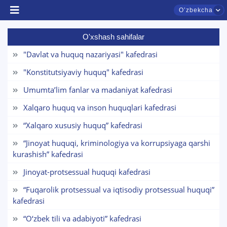
Oʼzbekcha
O'xshash sahifalar
"Davlat va huquq nazariyasi" kafedrasi
"Konstitutsiyaviy huquq" kafedrasi
Umumta’lim fanlar va madaniyat kafedrasi
TDYU qabul murojaatlari chati
Xalqaro huquq va inson huquqlari kafedrasi
Onlayn
“Xalqaro xususiy huquq” kafedrasi
“Jinoyat huquqi, kriminologiya va korrupsiyaga qarshi
Assalomu alaykum! TDYU qabul murojaatlari
chatiga xush kelibsiz.
kurashish” kafedrasi
Jinoyat-protsessual huquqi kafedrasi
Qabul bo'yicha murojaatlaringizni ushbu
chatda qoldiring.
“Fuqarolik protsessual va iqtisodiy protsessual huquqi”
kafedrasi
Mavzuni tanlang — keyin shu mavzudagi aniq
“O‘zbek tili va adabiyoti” kafedrasi
savollar chiqadi: