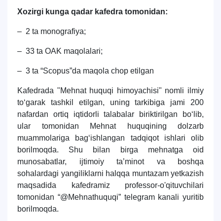
Xozirgi kunga qadar k
аfedra tomonidan:
–
2 ta monografiya
;
– 33 ta ОАK maqolalari;
–
3 ta
“Scopus”da
maqola chop etilgan
Kafedrada "Mehnat huquqi himoyachisi" nomli ilmiy
to‘garak tashkil etilgan, uning tarkibiga jami 200
nafardan ortiq iqtidorli talabalar biriktirilgan bo‘lib,
ular tomonidan Mehnat huquqining dolzarb
muammolariga bag‘ishlangan tadqiqot ishlari olib
borilmoqda. Shu bilan birga mehnatga oid
munosabatlar, ijtimoiy ta’minot va boshqa
sohalardagi yangiliklarni halqqa muntazam yetkazish
maqsadida kafedramiz professor-o'qituvchilari
tomonidan “@Mehnathuquqi” telegram kanali yuritib
borilmoqda.