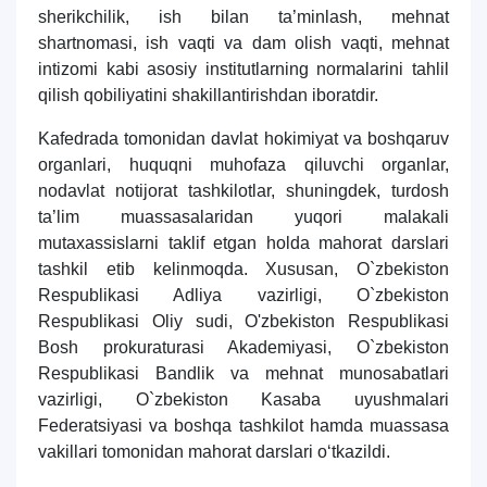
sherikchilik, ish bilan ta’minlash, mehnat
shartnomasi, ish vaqti va dam olish vaqti, mehnat
intizomi kabi asosiy institutlarning normalarini tahlil
qilish qobiliyatini shakillantirishdan iboratdir.
Kafedrada tomonidan davlat hokimiyat va boshqaruv
organlari, huquqni muhofaza qiluvchi organlar,
nodavlat notijorat tashkilotlar, shuningdek, turdosh
ta’lim muassasalaridan yuqori malakali
mutaxassislarni taklif etgan holda mahorat darslari
tashkil etib kelinmoqda. Xususan, O`zbekiston
Respublikasi Adliya vazirligi, O`zbekiston
Respublikasi Oliy sudi, O'zbekiston Respublikasi
Bosh prokuraturasi Akademiyasi, O`zbekiston
Respublikasi Bandlik va mehnat munosabatlari
vazirligi, O`zbekiston Kasaba uyushmalari
Federatsiyasi va boshqa tashkilot hamda muassasa
vakillari tomonidan mahorat darslari o‘tkazildi.