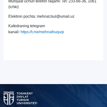
Murojaat uchun telefon raqami: Tel: 233-66-36, 1061
(ichki)
Elektron pochta: mehnat.tsul@umail.uz
Kafedraning telegram
kanali:
https://t.me/mehnathuquqi