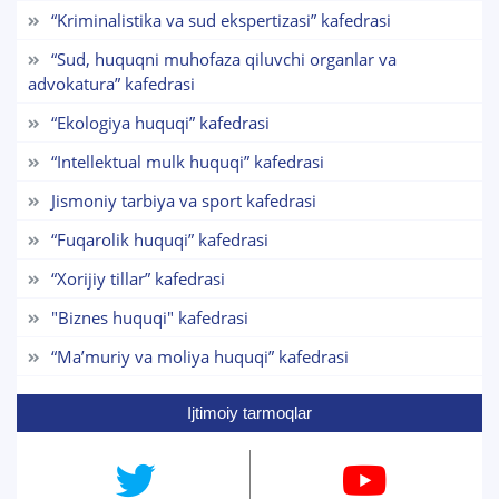
“Kriminalistika va sud ekspertizasi” kafedrasi
1. Hujjatlar (bakalavr) (5)
2. Hujjatlar (magistr) (4)
“Sud, huquqni muhofaza qiluvchi organlar va
advokatura” kafedrasi
4. Suhbat (magistr) (5)
5. To'lov-kontrakt (2)
6. Elektron ari
7. Call-center (4)
8. Bakalavriat kvotasi (3)
“Ekologiya huquqi” kafedrasi
✉️ Adminga yozish
“Intellektual mulk huquqi” kafedrasi
Jismoniy tarbiya va sport kafedrasi
“Fuqarolik huquqi” kafedrasi
“Xorijiy tillar” kafedrasi
"Biznes huquqi" kafedrasi
“Maʼmuriy va moliya huquqi” kafedrasi
Ijtimoiy tarmoqlar