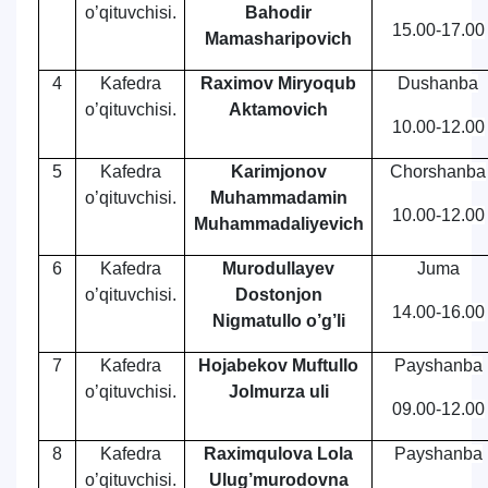
o’qituvchisi
.
Bahodir
15.00-17.00
Mamasharipovich
4
Kafedra
Raximov Miryoqub
Dushanba
o’qituvchisi.
Aktamovich
10.00-12.00
5
Kafedra
Karimjonov
Chorshanba
o’qituvchisi.
Muhammadamin
10.00-12.00
Muhammadaliyevich
6
Kafedra
Murodullayev
Juma
o’qituvchisi.
Dostonjon
14.00-1
6
.00
Nigmatullo o’g’li
7
Kafedra
Hojabekov Muftullo
Payshanba
o’qituvchisi.
Jolmurza uli
09.00-12.00
8
Kafedra
Raximqulova Lola
Payshanba
o’qituvchisi.
Ulug’murodovna