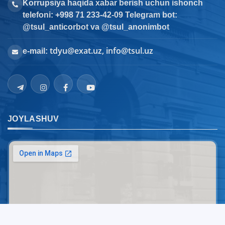
Korrupsiya haqida xabar berish uchun ishonch
telefoni: +998 71 233-42-09 Telegram bot:
@tsul_anticorbot va @tsul_anonimbot
tdyu@exat.uz, info@tsul.uz
e-mail:
JOYLASHUV