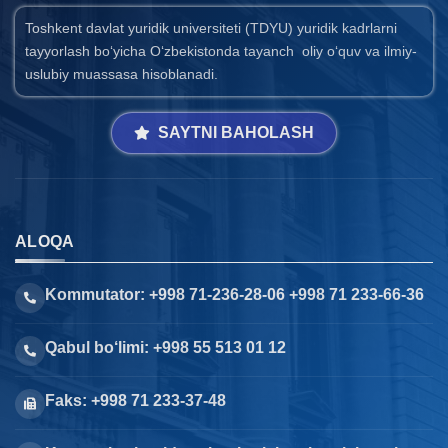
Toshkent davlat yuridik universiteti (TDYU) yuridik kadrlarni
tayyorlash bo‘yicha O‘zbekistonda tayanch oliy o‘quv va ilmiy-
uslubiy muassasa hisoblanadi.
SAYTNI BAHOLASH
ALOQA
Kommutator: +998 71-236-28-06 +998 71 233-66-36
Qabul bo‘limi: +998 55 513 01 12
Faks: +998 71 233-37-48