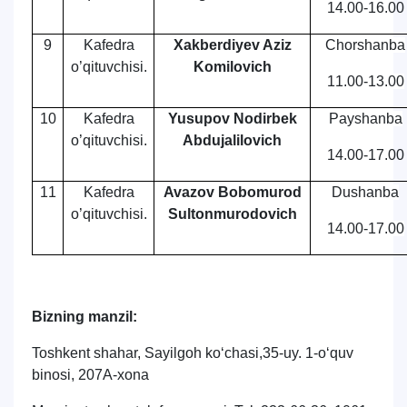
14.00-16.00
9
Kafedra
Xakberdiyev Aziz
Chorshanba
o’qituvchisi.
Komilovich
11.00-13.00
10
Kafedra
Yusupov Nodirbek
Payshanba
o’qituvchisi.
Abdujalilovich
14.00-17.00
11
Kafedra
Avazov Bobomurod
Dushanba
o’qituvchisi.
Sultonmurodovich
14.00-17.00
Bizning manzil:
Toshkеnt shahar, Sayilgoh ko‘chasi,35-uy. 1-o‘quv
binosi, 207A-xona