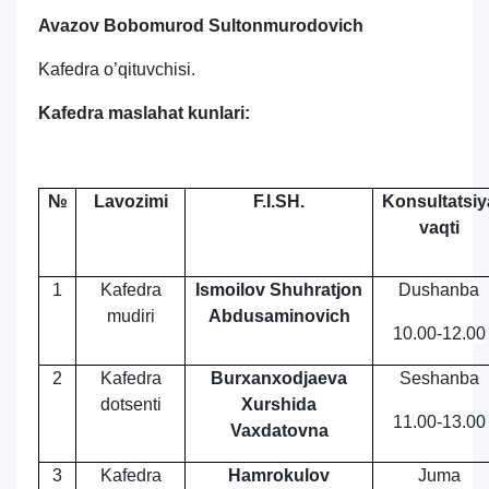
Avazov Bobomurod Sultonmurodovich
Kafedra o’qituvchisi.
Kafedra maslahat kunlari:
№
Lavozimi
F.I.SH.
Konsultatsiy
vaqti
1
Kafedra
Ismoilov Shuhratjon
Dushanba
mudiri
Abdusaminovich
10.00-12.00
2
Kafedra
Burxanxodjaeva
Seshanba
dotsenti
Xurshida
11.00-13.00
Vaxdatovna
3
Kafedra
Hamrokulov
Juma