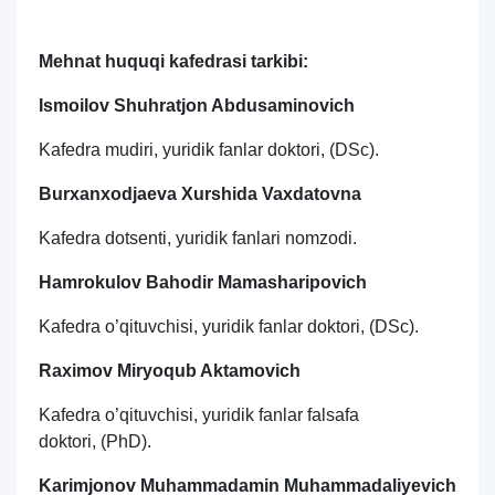
Mehnat huquqi kаfеdrаsi tаrkibi:
Ismoilov Shuhratjon Abdusaminovich
Kafedra mudiri, yuridik fanlar doktori, (DSc).
Burxanxodjaeva Xurshida Vaxdatovna
Kafedra dotsenti, yuridik fanlari nomzodi.
Hamrokulov Bahodir Mamasharipovich
Kafedra o’qituvchisi, yuridik fanlar doktori, (DSc).
Raximov Miryoqub Aktamovich
Kafedra o’qituvchisi, yuridik fanlar falsafa
doktori
,
(PhD).
Karimjonov Muhammadamin Muhammadaliyevich