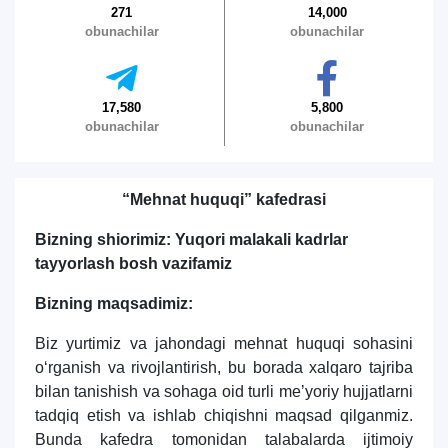
271
14,000
obunachilar
obunachilar
Ism va familiyangiz
17,580
5,800
obunachilar
obunachilar
Telefon raqamingiz
“Mehnat huquqi”
kafedrasi
Pochta
Bizning shiorimiz: Yuqori malakali kadrlar
tayyorlash bosh vazifamiz
yuborish
Bizning maqsadimiz
:
Biz yurtimiz va jahondagi mehnat huquqi sohasini
o‘rganish va rivojlantirish, bu borada xalqaro tajriba
bilan tanishish va sohaga oid turli meʼyoriy hujjatlarni
tadqiq etish va ishlab chiqishni maqsad qilganmiz.
Bunda kafedra tomonidan talabalarda ijtimoiy