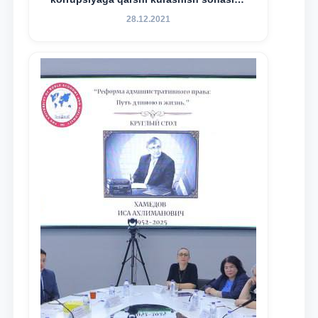
amalga oshirilayotgan islohotlar hamda
28.12.2021
olib borilayotgan tadqiqotlar natijalarini
xalqaro hamjamiyatga yetkazish
maqsadida xorijiy va mahalliy ilmiy
nashrlarda chop etilgan maqolalar
dayjesti