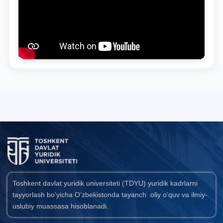
Toshkent davlat yuridik universiteti (TDYU) yuridik kadrlarni
tayyorlash bo‘yicha O‘zbekistonda tayanch oliy o‘quv va ilmiy-
uslubiy muassasa hisoblanadi.