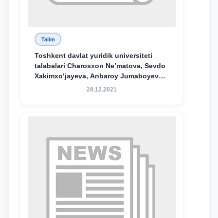
Talim
Toshkent davlat yuridik universiteti
talabalari Charosxon Ne’matova, Sevdo
Xakimxo‘jayeva, Anbaroy Jumaboyeva
hamda TDYU qoshidagi M.S.Vosiqova
28.12.2021
nomidagi akademik litsey 1-kurs
o‘quvchisi Abduvali Maxamadaliyev
Xadicha Sulaymonova nomidagi
maxsus stipendiyaning stipendiatlari
bo‘ldi.