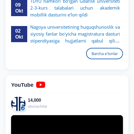
TDYU hamkori bo‘lgan Gdansk universiteti
09
2-3-kurs talabalari uchun akademik
Okt
mobillik dasturini e’lon qildi
Nagoya universitetining huquqshunoslik va
02
siyosiy fanlar boʻyicha magistratura dasturi
Okt
stipendiyasiga hujjatlarni qabul qilish
boshlandi
Barcha e'lonlar
YouTube
14,000
obunachilar