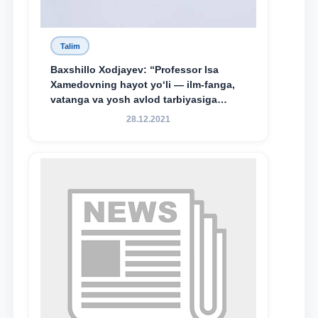
Talim
Baxshillo Xodjayev: “Professor Isa
Xamedovning hayot yo‘li — ilm-fanga,
vatanga va yosh avlod tarbiyasiga
sodiqlikning oliy namunasidir”.
28.12.2021