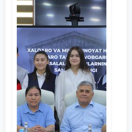
Ism va familiyangiz
Telefon raqamingiz
Pochta
yuborish