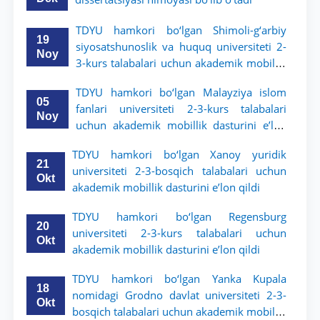
TDYU hamkori bo‘lgan Shimoli-g‘arbiy
19
siyosatshunoslik va huquq universiteti 2-
Noy
3-kurs talabalari uchun akademik mobillik
dasturini e’lon qildi
TDYU hamkori bo‘lgan Malayziya islom
05
fanlari universiteti 2-3-kurs talabalari
Noy
uchun akademik mobillik dasturini e’lon
qiladi
TDYU hamkori bo‘lgan Xanoy yuridik
21
universiteti 2-3-bosqich talabalari uchun
Okt
akademik mobillik dasturini e’lon qildi
TDYU hamkori bo‘lgan Regensburg
20
universiteti 2-3-kurs talabalari uchun
Okt
akademik mobillik dasturini e’lon qildi
TDYU hamkori bo‘lgan Yanka Kupala
18
nomidagi Grodno davlat universiteti 2-3-
Okt
bosqich talabalari uchun akademik mobillik