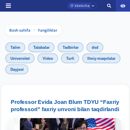
Oʼzbekcha
Bosh sahifa
Yangiliklar
>
Talim
Talabalar
Tadbirlar
dsd
Universitet
Video
Turli
Ilmiy-maqolalar
Dayjest
TDYU qabul murojaatlari chati
Onlayn
Assalomu alaykum! TDYU qabul murojaatlari
chatiga xush kelibsiz.
Professor Evida Joan Blum TDYU “Faxriy
professori” faxriy unvoni bilan taqdirlandi
Qabul bo'yicha murojaatlaringizni ushbu
chatda qoldiring.