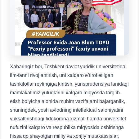
Mavzuni tanlang — keyin shu mavzudagi aniq
savollar chiqadi:
1. Hujjatlar (bakalavr) (5)
2. Hujjatlar (magistr) (4)
3. Suhbat (bakalavr) (8)
4. Suhbat (magistr) (5)
5. To'lov-kontrakt (2)
6. Elektron ariza (16)
7. Call-center (4)
8. Bakalavriat kvotasi (3)
9. Magistratura kvotasi (4)
✉️ Adminga yozish
Xabaringiz bor, Toshkent davlat yuridik universitetida
ilm-fanni rivojlantirish, uni xalqaro e’tirof etilgan
tashkilotlar reytingiga kiritish, yurisprudensiya fanidagi
mamlakatimiz yutuqlarini xalqaro miqyosda targ‘ib
etish bo‘yicha alohida muhim vazifalarni bajarganlik,
shuningdek, yosh avlodning intellektual salohiyatini
yuksaltirishdagi fidokorona xizmati hamda universitet
nufuzini xalqaro va respublika miqyosida oshirishga
hissa qo‘shayotgan milliy va xorijiy mutaxassislar,