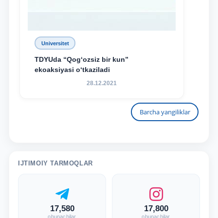
Universitet
TDYUda “Qog‘ozsiz bir kun”
ekoaksiyasi o‘tkaziladi
28.12.2021
Barcha yangiliklar
IJTIMOIY TARMOQLAR
17,580
17,800
obunachilar
obunachilar