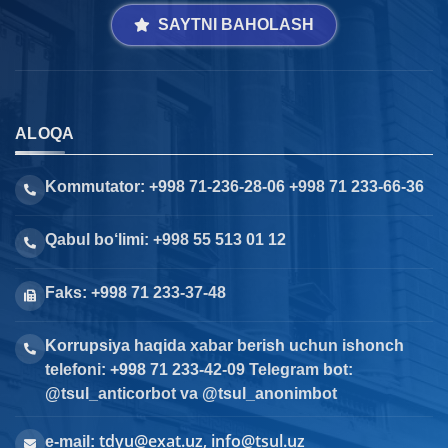
SAYTNI BAHOLASH
ALOQA
Kommutator: +998 71-236-28-06 +998 71 233-66-36
Qabul bo‘limi: +998 55 513 01 12
Faks: +998 71 233-37-48
Korrupsiya haqida xabar berish uchun ishonch
telefoni: +998 71 233-42-09 Telegram bot:
@tsul_anticorbot va @tsul_anonimbot
tdyu@exat.uz, info@tsul.uz
e-mail: