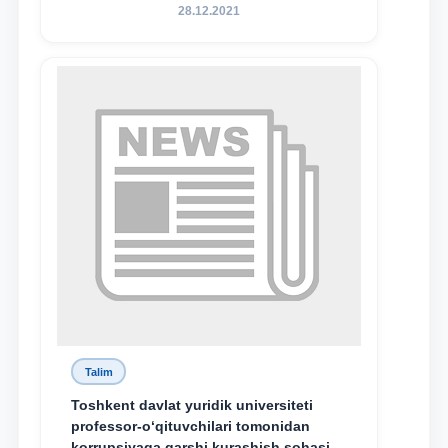
28.12.2021
Talim
Toshkent davlat yuridik universiteti
professor-o‘qituvchilari tomonidan
korrupsiyaga qarshi kurashish sohasida