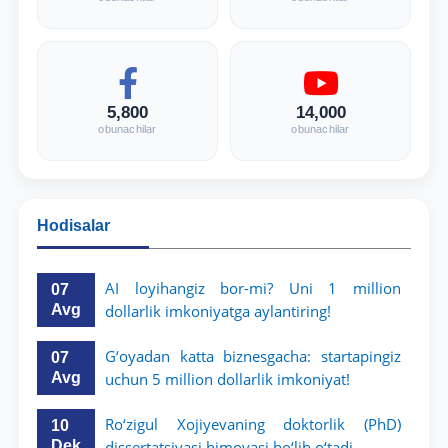
5,800
14,000
obunachilar
obunachilar
Hodisalar
AI loyihangiz bor-mi? Uni 1 million
07
Avg
dollarlik imkoniyatga aylantiring!
G‘oyadan katta biznesgacha: startapingiz
07
Avg
uchun 5 million dollarlik imkoniyat!
Ro‘zigul Xojiyevaning doktorlik (PhD)
10
Dek
dissertatsiyasi himoyasi bo‘lib o‘tadi