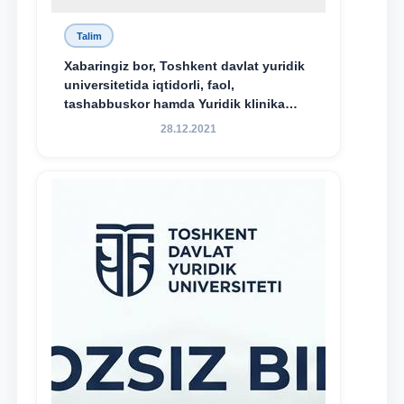
Talim
Xabaringiz bor, Toshkent davlat yuridik
universitetida iqtidorli, faol,
tashabbuskor hamda Yuridik klinika
faoliyatida o‘z bilim va ko‘nikmalarini
28.12.2021
namoyon etayotgan talabalarni
rag‘batlantirish maqsadida yangi
tashabbus — “Yuridik klinika
stipendiyasi” joriy etilgan.