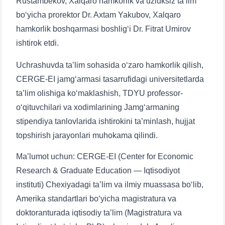
Rustambekov, Xalqaro hamkorlik va uzluksiz ta’lim
bo‘yicha prorektor Dr. Axtam Yakubov, Xalqaro
hamkorlik boshqarmasi boshlig‘i Dr. Fitrat Umirov
ishtirok etdi.
Uchrashuvda ta’lim sohasida o‘zaro hamkorlik qilish,
CERGE-EI jamg‘armasi tasarrufidagi universitetlarda
ta’lim olishiga ko‘maklashish, TDYU professor-
o‘qituvchilari va xodimlarining Jamg‘armaning
stipendiya tanlovlarida ishtirokini ta’minlash, hujjat
topshirish jarayonlari muhokama qilindi.
Ma’lumot uchun: CERGE-EI (Center for Economic
Research & Graduate Education — Iqtisodiyot
instituti) Chexiyadagi ta’lim va ilmiy muassasa bo‘lib,
Amerika standartlari bo‘yicha magistratura va
doktoranturada iqtisodiy ta’lim (Magistratura va