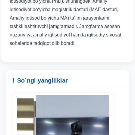
Iqtisodiyot bo‘yicha PhD), shuningdek, Amaliy
iqtisodiyot bo‘yicha magistrlik dasturi (MAE dasturi,
Amaliy iqtisod bo‘yicha MA) ta’lim jarayonlarini
tashkillashtiruvchi jamg‘armadir. Jamg‘arma asosan
nazariy va amaliy iqtisodiyot hamda iqtisodiy siyosat
sohalarida tadqiqot olib boradi.
Ism va familiyangiz
So`ngi yangiliklar
Telefon raqamingiz
Pochta
yuborish