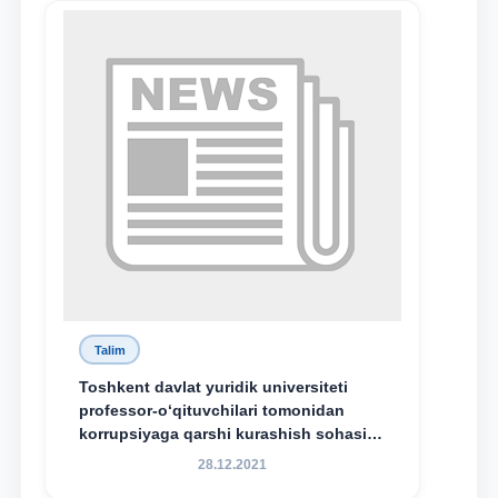
Talim
Toshkent davlat yuridik universiteti
professor-o‘qituvchilari tomonidan
korrupsiyaga qarshi kurashish sohasida
amalga oshirilayotgan islohotlar hamda
28.12.2021
olib borilayotgan tadqiqotlar natijalarini