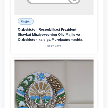
Dayjest
O‘zbekiston Respublikasi Prezidenti
Shavkat Mirziyoyevning Oliy Majlis va
O‘zbekiston xalqiga Murojaatnomasida
belgilangan vazifalar mazmun-mohiyatini
28.12.2021
keng jamoatchilikka yetkazish bo‘yicha
media-reja ijrosi yuzasidan qilingan ishlar
dayjesti