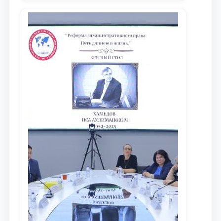
xalqaro hamjamiyatga yetkazish
maqsadida xorijiy va mahalliy ilmiy
nashrlarda chop etilgan maqolalar
dayjesti