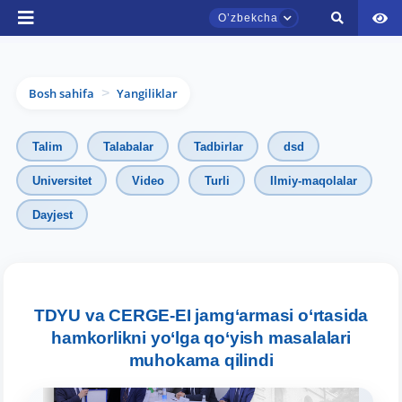
Oʼzbekcha
Bosh sahifa
Yangiliklar
>
Talim
Talabalar
Tadbirlar
dsd
Universitet
Video
Turli
Ilmiy-maqolalar
Dayjest
TDYU qabul murojaatlari chati
Onlayn
Assalomu alaykum! TDYU qabul murojaatlari
chatiga xush kelibsiz.
TDYU va CERGE-EI jamg‘armasi o‘rtasida
hamkorlikni yo‘lga qo‘yish masalalari
Qabul bo'yicha murojaatlaringizni ushbu
muhokama qilindi
chatda qoldiring.