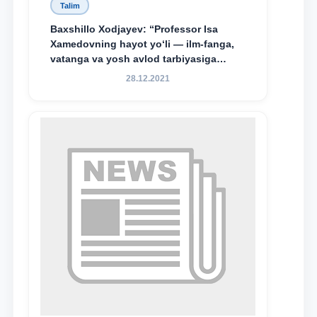
Talim
Baxshillo Xodjayev: “Professor Isa
Xamedovning hayot yo‘li — ilm-fanga,
vatanga va yosh avlod tarbiyasiga
sodiqlikning oliy namunasidir”.
28.12.2021