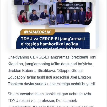
Mavzuni tanlang — keyin shu mavzudagi aniq
savollar chiqadi:
1. Hujjatlar (bakalavr) (5)
2. Hujjatlar (magistr) (4)
3. Suhbat (bakalavr) (8)
4. Suhbat (magistr) (5)
5. To'lov-kontrakt (2)
6. Elektron ariza (16)
7. Call-center (4)
8. Bakalavriat kvotasi (3)
9. Magistratura kvotasi (4)
✉️ Adminga yozish
Chexiyaning CERGE-EI jamg‘armasi prezidenti Toni
Klaudino, jamg‘armaning ta’lim dasturlari bo‘yicha
direktori Katerina Stexlikova, “Steppe Global
Education” ta’lim tashkiloti asoschisi Joel Erikson
Toshkent davlat yuridik universitetiga tashrif buyurdi.
Shu munosabat bilan tashkil etilgan uchrashuvda
TDYU rektori v.b., professor, Dr. Islambek