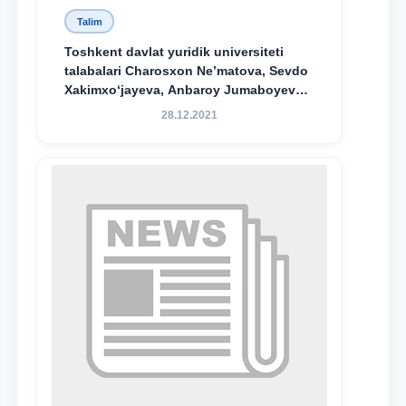
Talim
Toshkent davlat yuridik universiteti
talabalari Charosxon Ne’matova, Sevdo
Xakimxo‘jayeva, Anbaroy Jumaboyeva
hamda TDYU qoshidagi M.S.Vosiqova
28.12.2021
nomidagi akademik litsey 1-kurs
o‘quvchisi Abduvali Maxamadaliyev
Xadicha Sulaymonova nomidagi
maxsus stipendiyaning stipendiatlari
bo‘ldi.