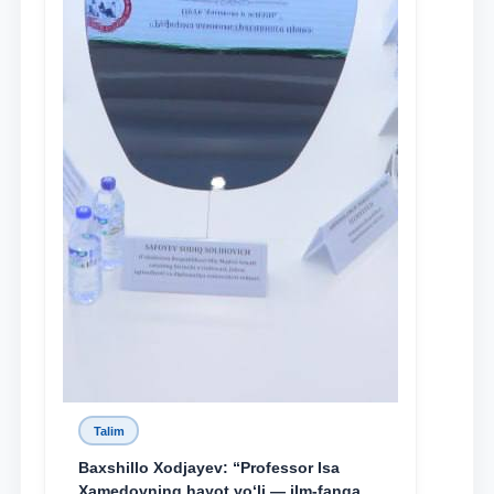
Talim
Baxshillo Xodjayev: “Professor Isa
Xamedovning hayot yo‘li — ilm-fanga,