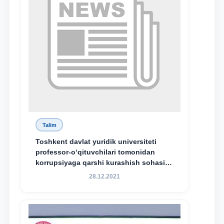
Talim
Toshkent davlat yuridik universiteti
professor-o‘qituvchilari tomonidan
korrupsiyaga qarshi kurashish sohasida
amalga oshirilayotgan islohotlar hamda
28.12.2021
olib borilayotgan tadqiqotlar natijalarini
xalqaro hamjamiyatga yetkazish
maqsadida xorijiy va mahalliy ilmiy
nashrlarda chop etilgan maqolalar