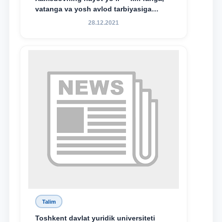
vatanga va yosh avlod tarbiyasiga
sodiqlikning oliy namunasidir”.
28.12.2021
Talim
Toshkent davlat yuridik universiteti