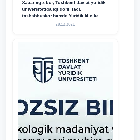
Xabaringiz bor, Toshkent davlat yuridik
universitetida iqtidorli, faol,
tashabbuskor hamda Yuridik klinika
faoliyatida o‘z bilim va ko‘nikmalarini
28.12.2021
namoyon etayotgan talabalarni
rag‘batlantirish maqsadida yangi
tashabbus — “Yuridik klinika
stipendiyasi” joriy etilgan.