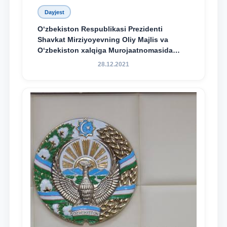
Dayjest
O‘zbekiston Respublikasi Prezidenti
Shavkat Mirziyoyevning Oliy Majlis va
O‘zbekiston xalqiga Murojaatnomasida
belgilangan vazifalar mazmun-mohiyatini
28.12.2021
keng jamoatchilikka yetkazish bo‘yicha
media-reja ijrosi yuzasidan qilingan ishlar
dayjesti