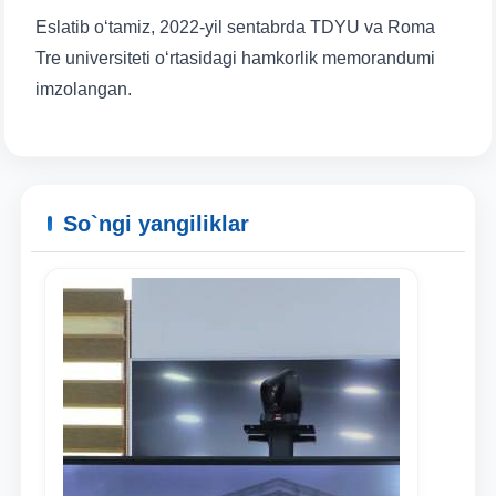
Eslatib o‘tamiz, 2022-yil sentabrda TDYU va Roma
Tre universiteti o‘rtasidagi hamkorlik memorandumi
imzolangan.
Ism va familiyangiz
So`ngi yangiliklar
Telefon raqamingiz
Pochta
yuborish