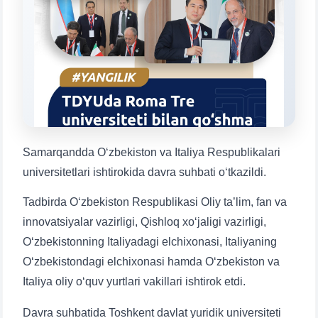
Mavzuni tanlang — keyin shu mavzudagi aniq
savollar chiqadi:
1. Hujjatlar (bakalavr) (5)
2. Hujjatlar (magistr) (4)
3. Suhbat (bakalavr) (8)
4. Suhbat (magistr) (5)
5. To'lov-kontrakt (2)
6. Elektron ariza (16)
7. Call-center (4)
8. Bakalavriat kvotasi (3)
Samarqandda O‘zbekiston va Italiya Respublikalari
9. Magistratura kvotasi (4)
✉️ Adminga yozish
universitetlari ishtirokida davra suhbati o‘tkazildi.
Tadbirda O‘zbekiston Respublikasi Oliy ta’lim, fan va
innovatsiyalar vazirligi, Qishloq xo‘jaligi vazirligi,
O‘zbekistonning Italiyadagi elchixonasi, Italiyaning
O‘zbekistondagi elchixonasi hamda O‘zbekiston va
Italiya oliy o‘quv yurtlari vakillari ishtirok etdi.
Davra suhbatida Toshkent davlat yuridik universiteti