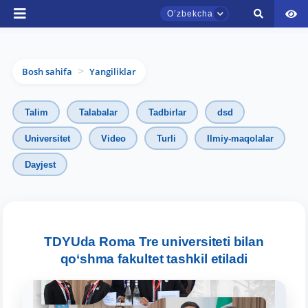
Oʼzbekcha
Bosh sahifa
Yangiliklar
>
Talim
Talabalar
Tadbirlar
dsd
Universitet
Video
Turli
Ilmiy-maqolalar
Dayjest
TDYU qabul murojaatlari chati
Onlayn
Assalomu alaykum! TDYU qabul murojaatlari
chatiga xush kelibsiz.
TDYUda Roma Tre universiteti bilan
qo‘shma fakultet tashkil etiladi
Qabul bo'yicha murojaatlaringizni ushbu
chatda qoldiring.