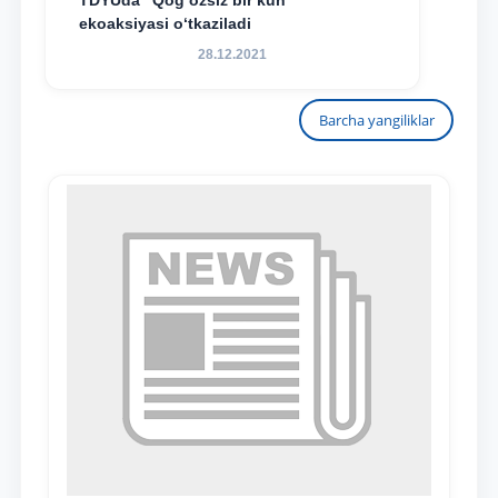
TDYUda “Qog‘ozsiz bir kun”
ekoaksiyasi o‘tkaziladi
28.12.2021
Barcha yangiliklar