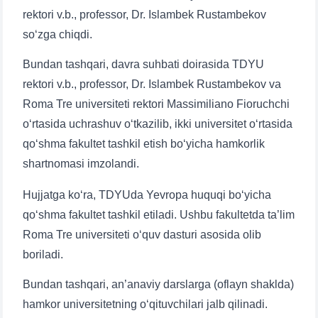
rektori v.b., professor, Dr. Islambek Rustambekov
so‘zga chiqdi.
Bundan tashqari, davra suhbati doirasida TDYU
rektori v.b., professor, Dr. Islambek Rustambekov va
Roma Tre universiteti rektori Massimiliano Fioruchchi
o‘rtasida uchrashuv o‘tkazilib, ikki universitet o‘rtasida
qo‘shma fakultet tashkil etish bo‘yicha hamkorlik
shartnomasi imzolandi.
Hujjatga ko‘ra, TDYUda Yevropa huquqi bo‘yicha
qo‘shma fakultet tashkil etiladi. Ushbu fakultetda ta’lim
Roma Tre universiteti o‘quv dasturi asosida olib
boriladi.
Bundan tashqari, an’anaviy darslarga (oflayn shaklda)
hamkor universitetning o‘qituvchilari jalb qilinadi.