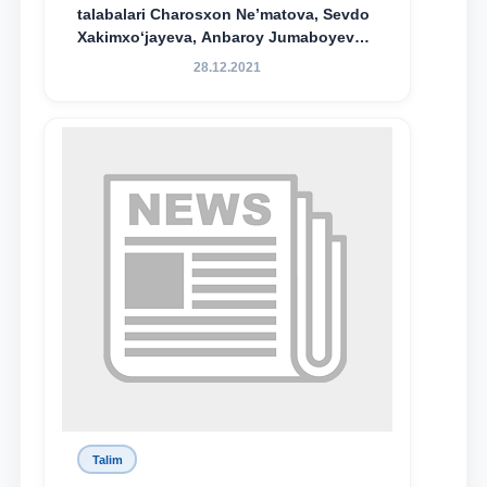
talabalari Charosxon Ne’matova, Sevdo
Xakimxo‘jayeva, Anbaroy Jumaboyeva
hamda TDYU qoshidagi M.S.Vosiqova
28.12.2021
nomidagi akademik litsey 1-kurs
o‘quvchisi Abduvali Maxamadaliyev
Xadicha Sulaymonova nomidagi
maxsus stipendiyaning stipendiatlari
bo‘ldi.
Talim